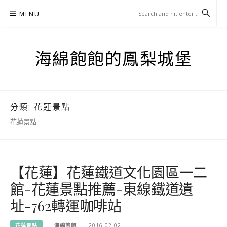
Skip
MENU
to
content
海綿飽飽的鳳梨城堡
分類:
花蓮景點
花蓮景點
【花蓮】花蓮鐵道文化園區一二
館-花蓮景點推薦-東線鐵道遺
址-762轉運咖啡站
花蓮景點
海綿飽飽
2016-02-02