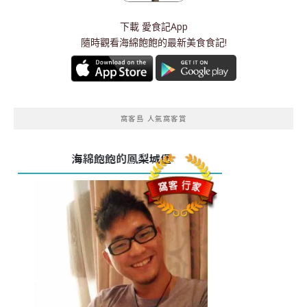
下載
愛食記App
隨時觀看海綿飽飽的最新美食食記!
窩客島 人氣窩客賞