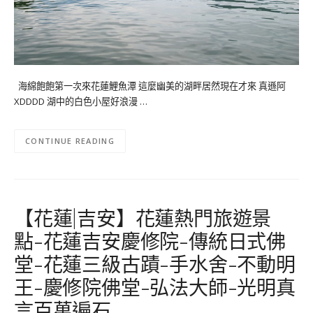
海綿飽飽第一次來花蓮鯉魚潭 這麼幽美的湖畔居然現在才來 真遜阿
XDDDD 湖中的白色小屋好浪漫 …
CONTINUE READING
【花蓮|吉安】花蓮熱門旅遊景
點-花蓮吉安慶修院-傳統日式佛
堂-花蓮三級古蹟-手水舍-不動明
王-慶修院佛堂-弘法大師-光明真
言百萬遍石