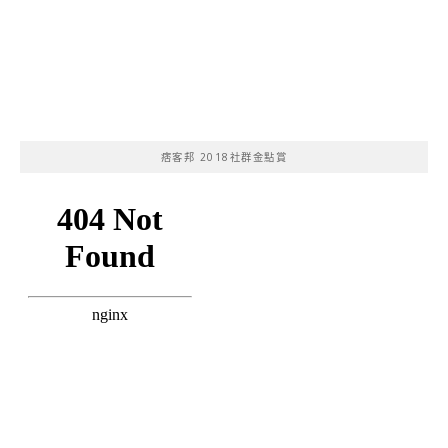
痞客邦 2018社群金點賞