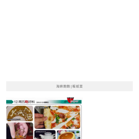
海綿飽飽|報紙賞