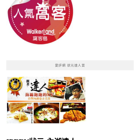
愛評網 狀元達人賞