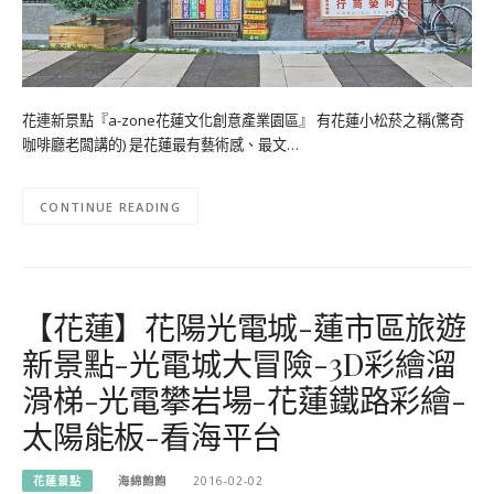
花連新景點『a-zone花蓮文化創意產業園區』 有花蓮小松菸之稱(驚奇
咖啡廳老闆講的) 是花蓮最有藝術感、最文…
CONTINUE READING
【花蓮】花陽光電城-蓮市區旅遊
新景點-光電城大冒險-3D彩繪溜
滑梯-光電攀岩場-花蓮鐵路彩繪-
太陽能板-看海平台
花蓮景點
海綿飽飽
2016-02-02