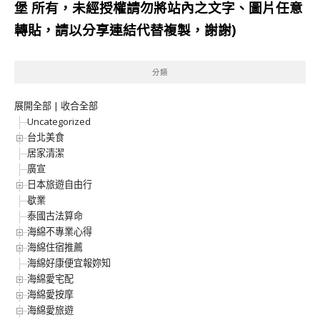
堡
所有，未經授權請勿將站內之文字、圖片任意
轉貼，請以分享連結代替複製，謝謝)
分類
展開全部
|
收合全部
Uncategorized
台北美食
居家清潔
廣宣
日本旅遊自由行
歇業
泰國古法算命
海綿不專業心得
海綿住宿推薦
海綿好康便宜報妳知
海綿愛宅配
海綿愛按摩
海綿愛旅遊