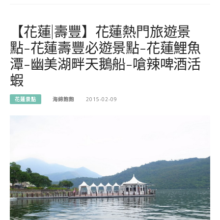
【花蓮|壽豐】花蓮熱門旅遊景
點-花蓮壽豐必遊景點-花蓮鯉魚
潭-幽美湖畔天鵝船-嗆辣啤酒活
蝦
花蓮景點
海綿飽飽
2015-02-09