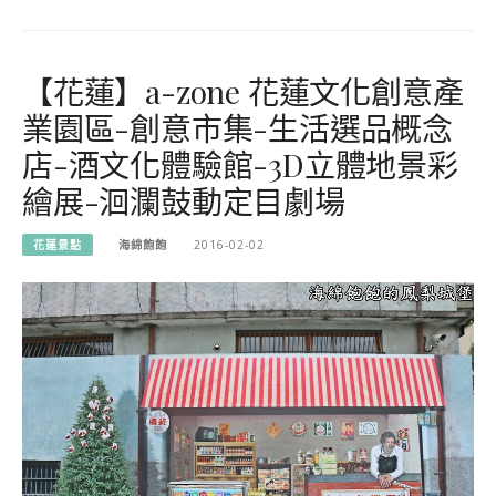
【花蓮】a-zone 花蓮文化創意產
業園區-創意市集-生活選品概念
店-酒文化體驗館-3D立體地景彩
繪展-洄瀾鼓動定目劇場
花蓮景點
海綿飽飽
2016-02-02