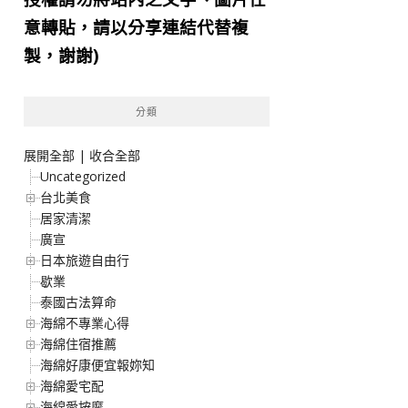
意轉貼，請以分享連結代替複
製，謝謝)
分類
展開全部
|
收合全部
Uncategorized
台北美食
居家清潔
廣宣
日本旅遊自由行
歇業
泰國古法算命
海綿不專業心得
海綿住宿推薦
海綿好康便宜報妳知
海綿愛宅配
海綿愛按摩