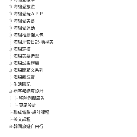
海綿愛旅遊
海綿愛玩ＡＰＰ
海綿愛美食
海綿愛運動
海綿推薦懶人包
海綿牙套日記-隱視美
海綿穿搭
海綿美髮造型
海綿試乘體驗
海綿開箱文系列
海綿雜誌賞
生活隨記
痞客邦網頁設計
移除側欄廣告
頁尾設計
聯成電腦-設計課程
英文課程
韓國旅遊自由行