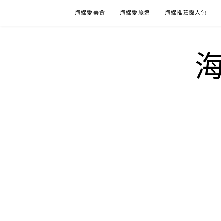
Skip
海綿愛美食
海綿愛旅遊
海綿推薦懶人包
to
content