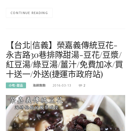
CONTINUE READING
【台北|信義】榮嘉義傳統豆花-
永吉路30巷排隊甜湯-豆花/豆漿/
紅豆湯/綠豆湯/薑汁/免費加冰/買
十送一/外送(捷運市政府站)
小吃-甜品
海綿飽飽
2016-03-13
2