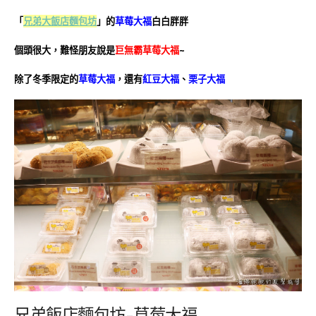
「
兄弟大飯店
麵包坊
」的
草莓大福
白白胖胖
個頭很大，難怪朋友說是
巨無霸草莓大福
~
除了冬季限定的
草莓大福
，還有
紅豆大福
、
栗子大福
兄弟飯店麵包坊-草莓大福