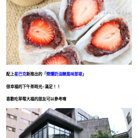
配上
星巴克
新推出的「
煙燻奶油糖風味那堤
」
很幸福的下午茶時光~滿足！！
喜歡吃草莓大福的朋友可以參考唷