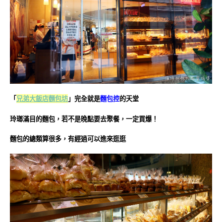
「
兄弟大飯店
麵包坊
」完全就是
麵包控
的天堂
玲瑯滿目的麵包，若不是晚點要去聚餐，一定買爆！
麵包的總類算很多，有經過可以進來逛逛