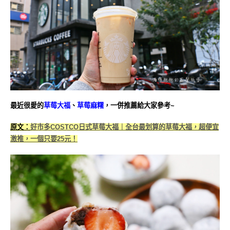
最近很愛的
草莓大福
、
草莓麻糬
，一併推薦給大家參考~
原文：
好市多COSTCO日式草莓大福｜全台最划算的草莓大福，超便宜
激推，一個只要25元！