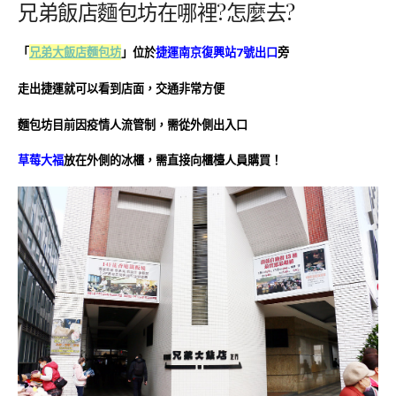
兄弟飯店麵包坊在哪裡?怎麼去?
「
兄弟大飯店
麵包坊
」位於
捷運南京復興站7號出口
旁
走出捷運就可以看到店面，交通非常方便
麵包坊目前因疫情人流管制，需從外側出入口
草莓大福
放在外側的冰櫃，需直接向櫃檯人員購買！