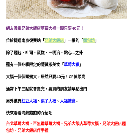
網友激推兄弟大飯店草莓大福一顆只要40元！
位於捷運南京復興站「
兄弟大飯店
」一樓的「
麵包坊
」
除了麵包、吐司、蛋糕、三明治、點心…之外
還有一個冬季限定的隱藏版美食「
草莓大福
」
大福一個個頭蠻大，居然只要40元！CP值頗高
通常下午三點就會賣完，要買的朋友請早點出門
另外還有
紅豆大福
、
栗子大福
、
大福禮盒
~
快來看看海綿飽飽的介紹吧
台北草莓大福、巨無霸草莓大福、兄弟大飯店草莓大福、兄弟大飯店麵
包坊、兄弟大飯店伴手禮