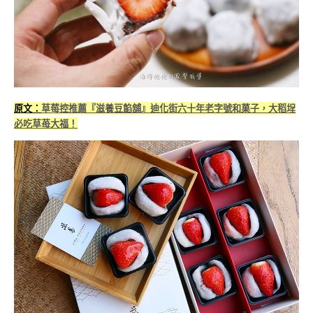
原文：
草莓控推薦『滋養豆餡舖』迪化街六十年老字號和菓子，大稻埕
必吃草苺大福！