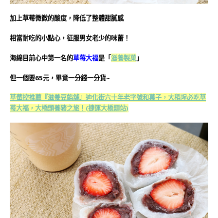
加上草莓微微的酸度，降低了整體甜膩感
相當耐吃的小點心，征服男女老少的味蕾！
海綿目前心中第一名的
草莓大福
是「
滋養製菓
」
但一個要65元，畢竟
一分錢一分貨~
草莓控推薦『滋養豆餡舖』迪化街六十年老字號和菓子，大稻埕必吃草
苺大福，大橋頭養豬之旅！(捷運大橋頭站)