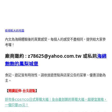
檢視較大的地圖
內文為海綿體驗後的真實感受，每個人的感受不盡相同，提供給大家參
考囉！
廠商邀約 :
z78625@yahoo.com.tw
或私訊
海綿
飽飽的鳳梨城堡
食記、遊記皆有時效性，請依旅遊景點與店家公告的菜單、優惠活動為
主。
【
閱讀延伸-台北甜點
】
好市多COSTCO日式草莓大福｜全台最划算的草莓大福，超便宜激推，
一個只要25元！