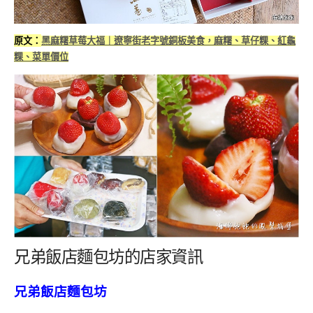
原文：
黑麻糬草莓大福｜遼寧街老字號銅板美食，麻糬、草仔粿、紅龜
粿、菜單價位
兄弟飯店麵包坊的店家資訊
兄弟飯店麵包坊