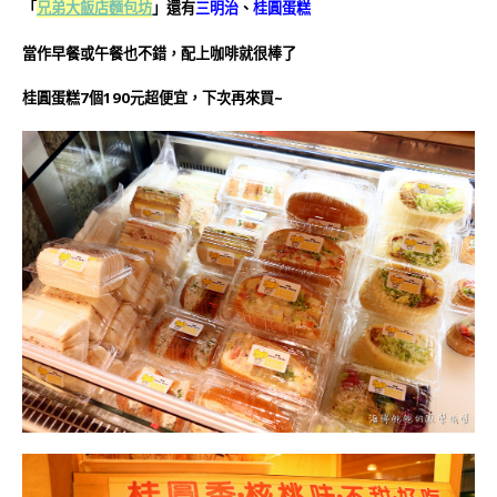
「
兄弟大飯店
麵包坊
」還有
三明治
、
桂圓蛋糕
當作早餐或午餐也不錯，配上咖啡就很棒了
桂圓蛋糕7個190元超便宜，下次再來買~