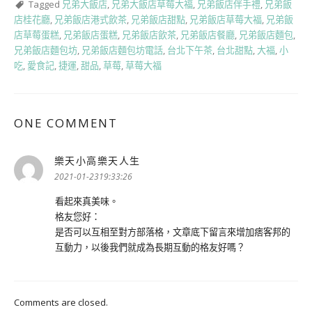
Tagged
兄弟大飯店
,
兄弟大飯店草莓大福
,
兄弟飯店伴手禮
,
兄弟飯
店桂花廳
,
兄弟飯店港式飲茶
,
兄弟飯店甜點
,
兄弟飯店草莓大福
,
兄弟飯
店草莓蛋糕
,
兄弟飯店蛋糕
,
兄弟飯店飲茶
,
兄弟飯店餐廳
,
兄弟飯店麵包
,
兄弟飯店麵包坊
,
兄弟飯店麵包坊電話
,
台北下午茶
,
台北甜點
,
大福
,
小
吃
,
愛食記
,
捷運
,
甜品
,
草莓
,
草莓大福
ONE COMMENT
樂天小高樂天人生
表
示:
2021-01-2319:33:26
看起來真美味。
格友您好：
是否可以互相至對方部落格，文章底下留言來增加痞客邦的
互動力，以後我們就成為長期互動的格友好嗎？
Comments are closed.