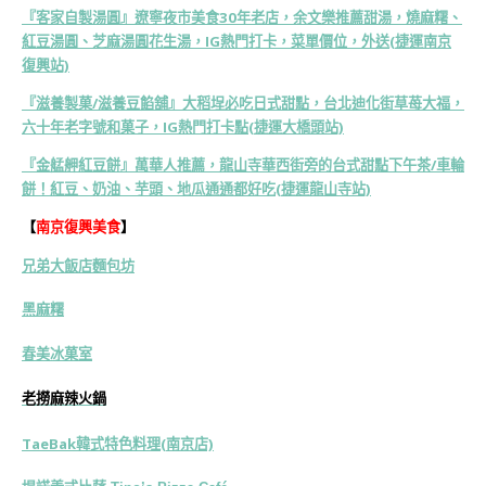
『客家自製湯圓』遼寧夜市美食30年老店，余文樂推薦甜湯，燒麻糬、
紅豆湯圓、芝麻湯圓花生湯，IG熱門打卡，菜單價位，外送(捷運南京
復興站)
『滋養製菓/滋養豆餡舖』大稻埕必吃日式甜點，台北迪化街草苺大福，
六十年老字號和菓子，IG熱門打卡點(捷運大橋頭站)
『金艋舺紅豆餅』萬華人推薦，龍山寺華西街旁的台式甜點下午茶/車輪
餅！紅豆、奶油、芋頭、地瓜通通都好吃(捷運龍山寺站)
【
南京復興美食
】
兄弟大飯店
麵包坊
黑麻糬
春美冰菓室
老撈麻辣火鍋
TaeBak韓式特色料理(南京店)