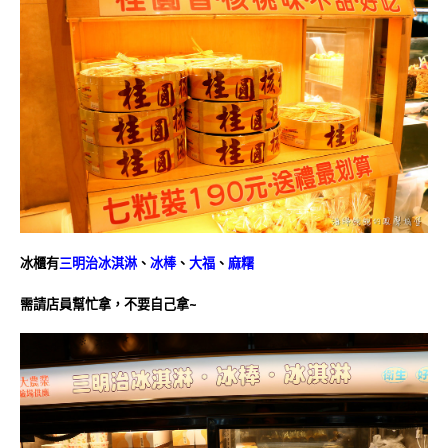
冰櫃有
三明治冰淇淋
、
冰棒
、
大福
、
麻糬
需請店員幫忙拿，不要自己拿~