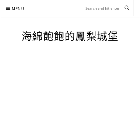
Skip
MENU
to
content
海綿飽飽的鳳梨城堡