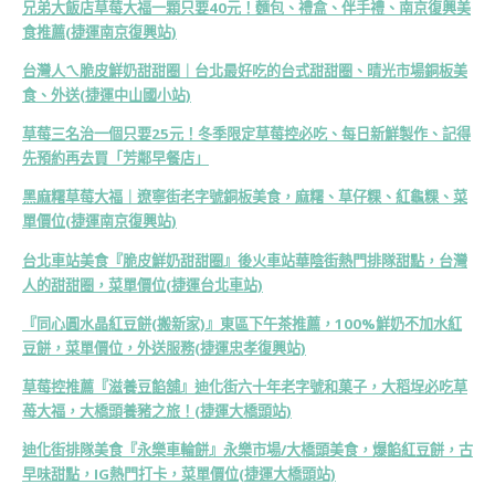
兄弟大飯店草莓大福一顆只要40元！麵包、禮盒、伴手禮、南京復興美
食推薦(捷運南京復興站)
台灣人ㄟ脆皮鮮奶甜甜圈｜台北最好吃的台式甜甜圈、晴光市場銅板美
食、外送(捷運中山國小站)
草莓三名治一個只要25元！冬季限定草莓控必吃、每日新鮮製作、記得
先預約再去買「芳鄰早餐店」
黑麻糬草莓大福｜遼寧街老字號銅板美食，麻糬、草仔粿、紅龜粿、菜
單價位(捷運南京復興站)
台北車站美食『脆皮鮮奶甜甜圈』後火車站華陰街熱門排隊甜點，台灣
人的甜甜圈，菜單價位(捷運台北車站)
『同心圓水晶紅豆餅(搬新家)』東區下午茶推薦，100%鮮奶不加水紅
豆餅，菜單價位，外送服務(捷運忠孝復興站)
草莓控推薦『滋養豆餡舖』迪化街六十年老字號和菓子，大稻埕必吃草
苺大福，大橋頭養豬之旅！(捷運大橋頭站)
迪化街排隊美食『永樂車輪餅』永樂市場/大橋頭美食，爆餡紅豆餅，古
早味甜點，IG熱門打卡，菜單價位(捷運大橋頭站)