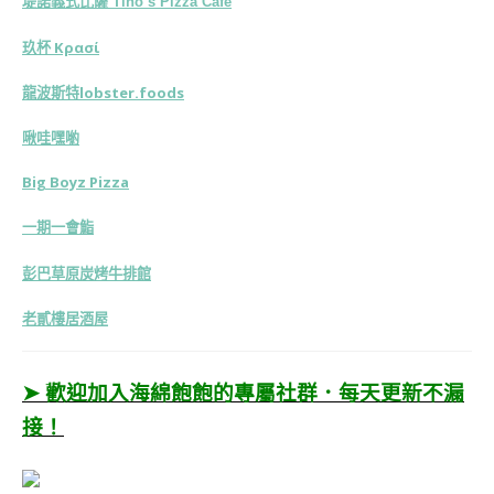
堤諾義式比薩 Tino’s Pizza Café
玖杯 Κρασί
龍波斯特lobster.foods
啾哇嘿喲
Big Boyz Pizza
一期一會鮨
彭巴草原炭烤牛排館
老貳樓居酒屋
➤ 歡迎加入海綿飽飽的專屬社群．每天更新不漏
接！