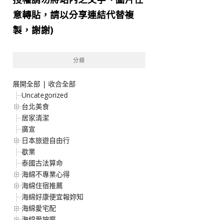
意轉貼，請以分享連結代替複
製，謝謝)
分類
展開全部
|
收合全部
Uncategorized
台北美食
居家清潔
廣宣
日本旅遊自由行
歇業
泰國古法算命
海綿不專業心得
海綿住宿推薦
海綿好康便宜報妳知
海綿愛宅配
海綿愛按摩