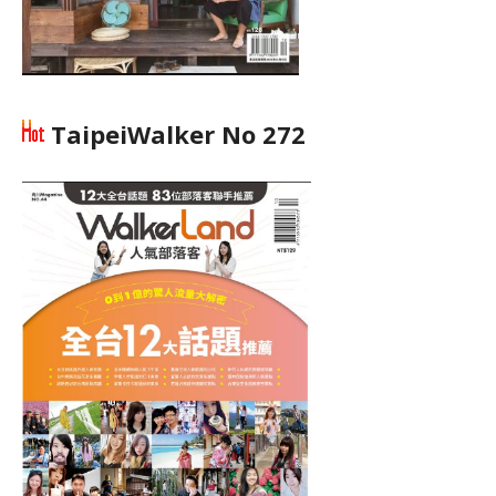
TaipeiWalker No 272