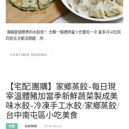
海綿是個標準的水餃控！ 大概一個禮拜最少也要吃一次 最多可以吃到
四到五次都沒問題… 所…
CONTINUE READING
【宅配|團購】家鄉蒸餃-每日現
宰溫體豬加當季新鮮蔬菜製成美
味水餃-冷凍手工水餃/家鄉蒸餃/
台中南屯區小吃美食
水餃
海綿飽飽
2016-06-01