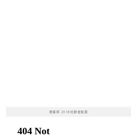
痞客邦 2018社群金點賞