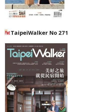
TaipeiWalker No 271