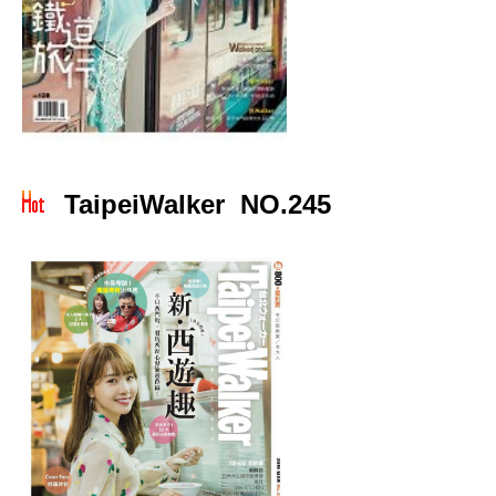
TaipeiWalker NO.245