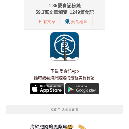
下載
愛食記App
隨時觀看海綿飽飽的最新美食食記!
窩客島 人氣窩客賞