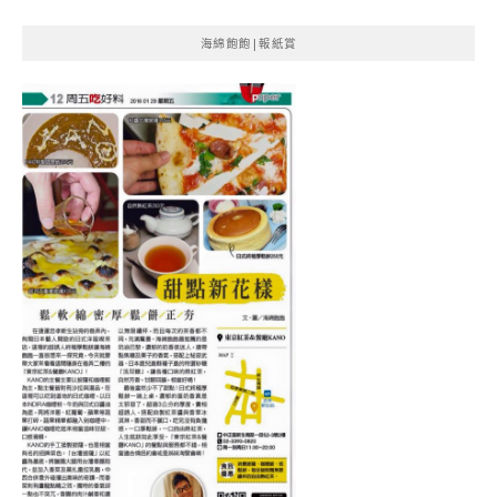
海綿飽飽|報紙賞