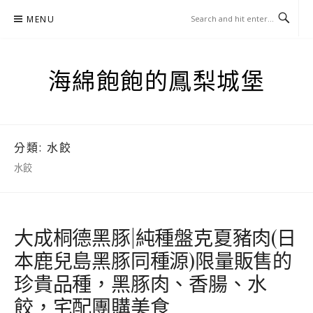
Skip
MENU
to
content
海綿飽飽的鳳梨城堡
分類:
水餃
水餃
大成桐德黑豚|純種盤克夏豬肉(日
本鹿兒島黑豚同種源)限量販售的
珍貴品種，黑豚肉、香腸、水
餃，宅配團購美食