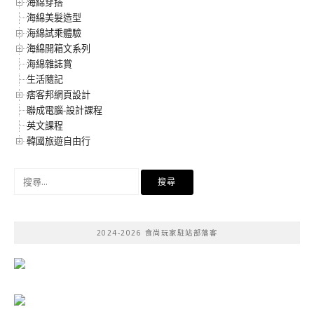
海綿穿搭
海綿美髮造型
海綿試乘體驗
海綿開箱文系列
海綿雜誌賞
生活隨記
痞客邦網頁設計
聯成電腦-設計課程
英文課程
韓國旅遊自由行
搜
尋
關
鍵
2024-2026 食尚玩家駐站部落客
字: