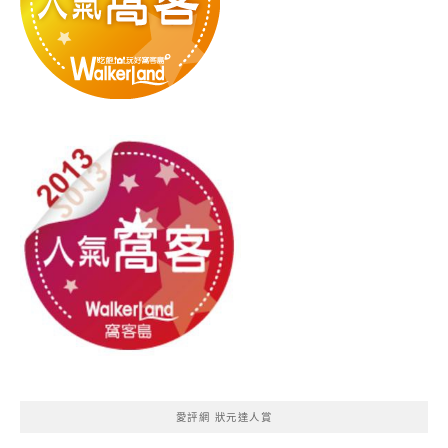
愛評網 狀元達人賞