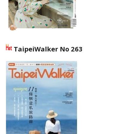
TaipeiWalker No 263