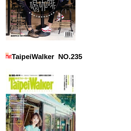
TaipeiWalker
NO.235