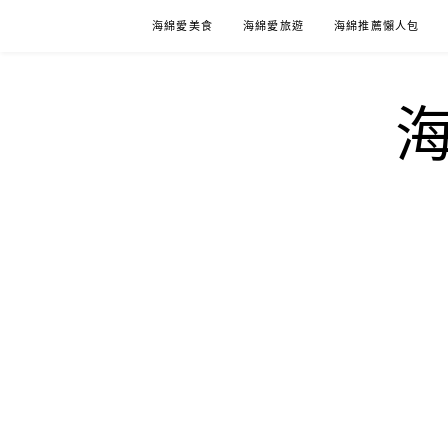
Skip
海綿愛美食
海綿愛旅遊
海綿推薦懶人包
to
content