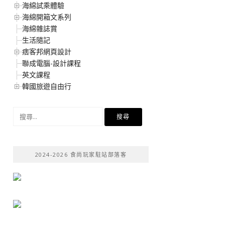
海綿試乘體驗
海綿開箱文系列
海綿雜誌賞
生活隨記
痞客邦網頁設計
聯成電腦-設計課程
英文課程
韓國旅遊自由行
搜
尋
關
鍵
2024-2026 食尚玩家駐站部落客
字: