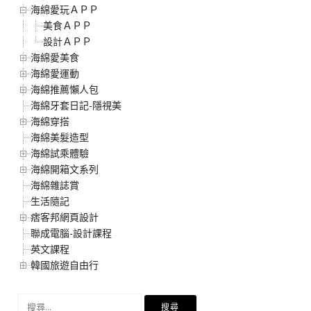
海綿愛玩ＡＰＰ
美食ＡＰＰ
設計ＡＰＰ
海綿愛美食
海綿愛運動
海綿推薦懶人包
海綿牙套日記-隱視美
海綿穿搭
海綿美髮造型
海綿試乘體驗
海綿開箱文系列
海綿雜誌賞
生活隨記
痞客邦網頁設計
聯成電腦-設計課程
英文課程
韓國旅遊自由行
搜