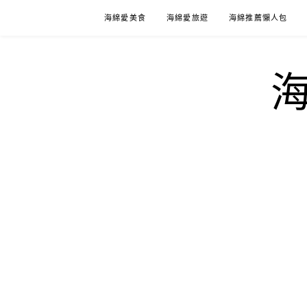
Skip
海綿愛美食
海綿愛旅遊
海綿推薦懶人包
to
content