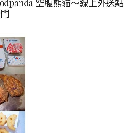
odpanda 空腹熊貓～線上外送點
出門