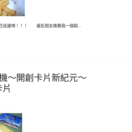
都在這邊唷！！！ 最近朋友推薦我一個超…
手機～開創卡片新紀元～
畫卡片