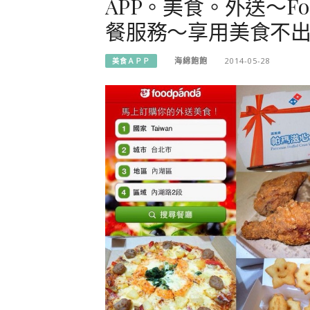
APP。美食。外送～Fo
餐服務～享用美食不
海綿飽飽
2014-05-28
美食ＡＰＰ