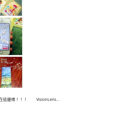
邊唷！！！ VisionLens…