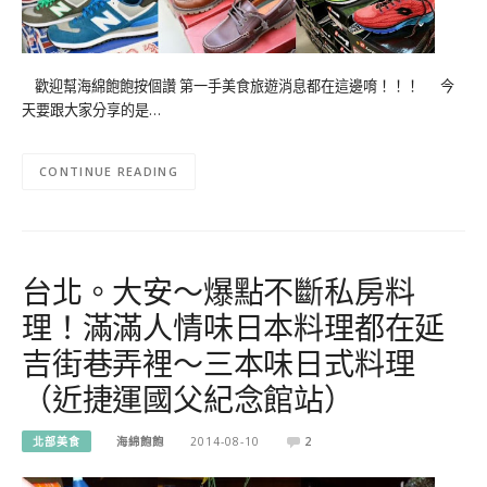
歡迎幫海綿飽飽按個讚 第一手美食旅遊消息都在這邊唷！！！ 今
天要跟大家分享的是…
CONTINUE READING
台北。大安～爆點不斷私房料
理！滿滿人情味日本料理都在延
吉街巷弄裡～三本味日式料理
（近捷運國父紀念館站）
北部美食
海綿飽飽
2014-08-10
2