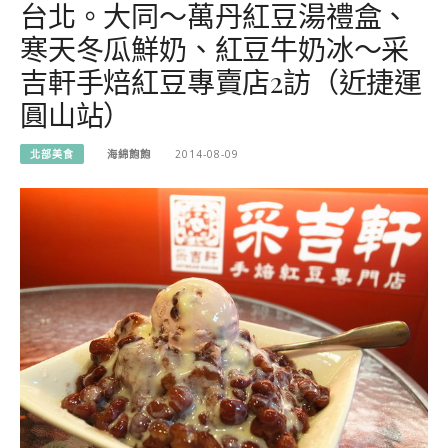
台北。大同～萬丹紅豆湯禮盒、
寒天冬瓜鮮奶、紅豆牛奶冰～采
吉軒手焙紅豆專賣店2訪（近捷運
圓山站）
北部美食
海綿飽飽
2014-08-09