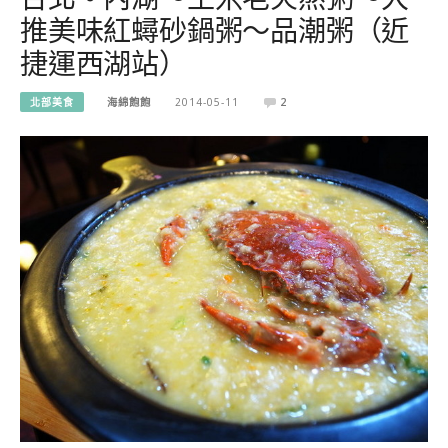
推美味紅蟳砂鍋粥～品潮粥（近
捷運西湖站）
北部美食
海綿飽飽
2014-05-11
2