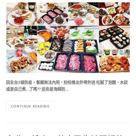
因全台3級防疫，餐廳無法內用，紛紛推出外帶外送 吃膩了泡麵、水餃
或是自己煮…了嗎?? 這些是海綿防…
CONTINUE READING