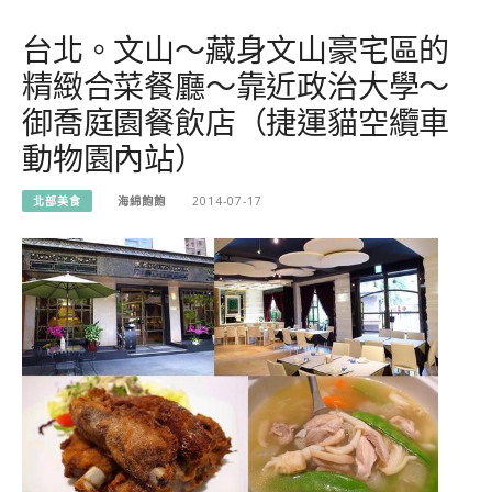
台北。文山～藏身文山豪宅區的
精緻合菜餐廳～靠近政治大學～
御喬庭園餐飲店（捷運貓空纜車
動物園內站）
北部美食
海綿飽飽
2014-07-17