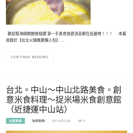
歡迎幫海綿飽飽按個讚 第一手美食旅遊消息都在這邊唷！！！ 本篇
收錄於【台北火鍋推薦懶人包】 …
CONTINUE READING
台北。中山～中山北路美食。創
意米食料理～捉米場米食創意館
（近捷運中山站）
北部美食
海綿飽飽
2014-05-06
1