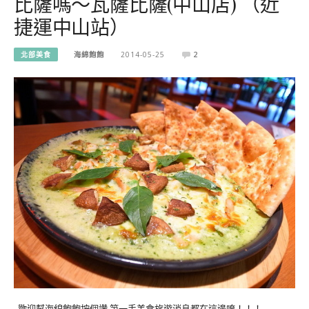
比薩嗎～瓦薩比薩(中山店) （近
捷運中山站）
北部美食
海綿飽飽
2014-05-25
2
歡迎幫海綿飽飽按個讚 第一手美食旅遊消息都在這邊唷！！！