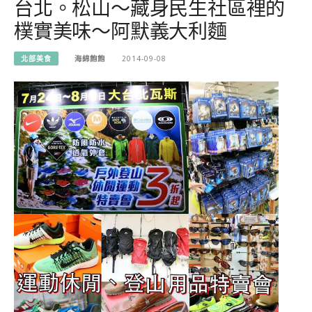
台北。松山～藏身民生社區裡的
樸實美味～阿默義大利麵
北部美食
海綿飽飽
2014-09-08