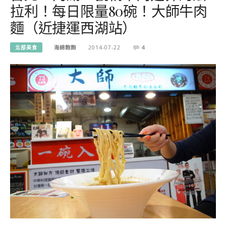
拉利！每日限量80碗！大師牛肉
麵（近捷運西湖站）
北部美食
海綿飽飽
2014-07-22
4