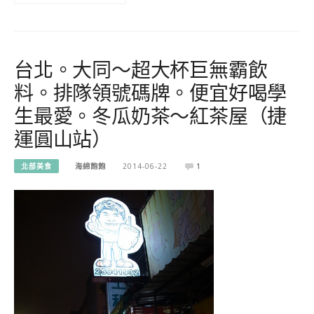
台北。大同～超大杯巨無霸飲
料。排隊領號碼牌。便宜好喝學
生最愛。冬瓜奶茶～紅茶屋（捷
運圓山站）
北部美食
海綿飽飽
2014-06-22
1