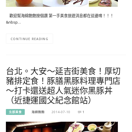
歡迎幫海綿飽飽按個讚 第一手美食旅遊消息都在這邊唷！！！
&nbsp…
CONTINUE READING
台北。大安～延吉街美食！厚切
豬排定食！豚膳黑豚料理專門店
～打卡還送超人氣迷你黑豚丼
（近捷運國父紀念館站）
北部美食
海綿飽飽
2014-07-10
1