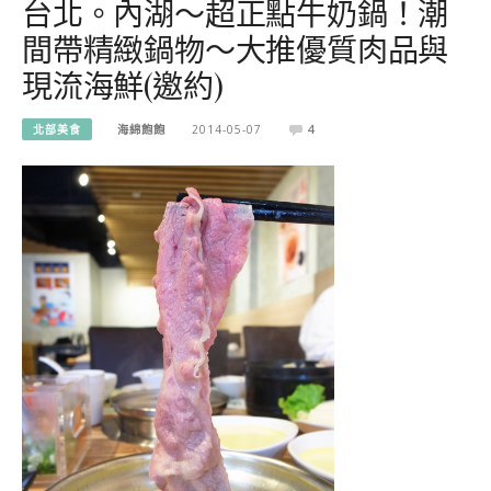
台北。內湖～超正點牛奶鍋！潮
間帶精緻鍋物～大推優質肉品與
現流海鮮(邀約)
北部美食
海綿飽飽
2014-05-07
4