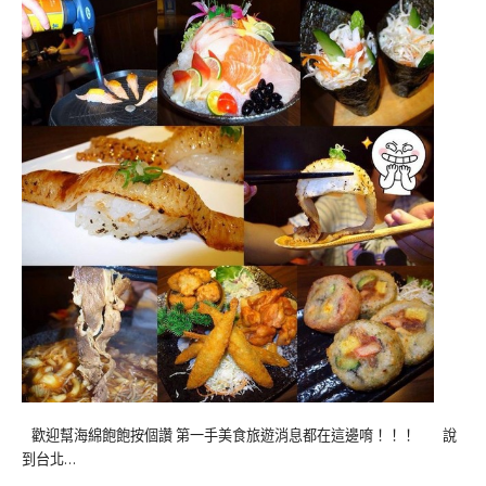
歡迎幫海綿飽飽按個讚 第一手美食旅遊消息都在這邊唷！！！ 說
到台北…