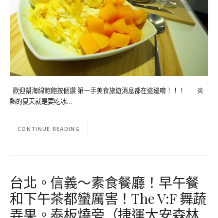
歡迎幫海綿飽飽按個讚 第一手美食旅遊消息都在這邊唷！！！ 炎
熱的夏天就是要吃冰…
CONTINUE READING
台北。信義～素食餐廳！早午餐
和下午茶都蠻厲害！The V:F 舞蔬
弄果。泰板燒旁（捷運大安森林