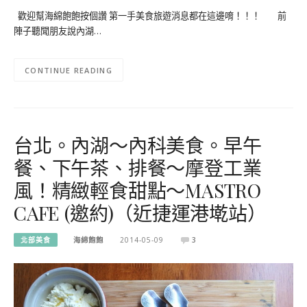
歡迎幫海綿飽飽按個讚 第一手美食旅遊消息都在這邊唷！！！ 前
陣子聽聞朋友說內湖…
CONTINUE READING
台北。內湖～內科美食。早午
餐、下午茶、排餐～摩登工業
風！精緻輕食甜點～MASTRO
CAFE (邀約)（近捷運港墘站）
北部美食
海綿飽飽
2014-05-09
3