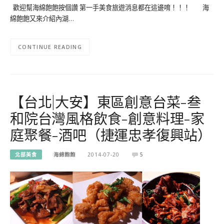
歡迎幫海綿飽飽按個讚 第一手美食旅遊消息都在這邊唷！！！ 海
綿飽飽又來介紹內湖…
CONTINUE READING
【台北|大安】東區創意台菜-叁
和院台灣風格飲食-創意料理-家
庭聚餐-酒吧（捷運忠孝復興站）
北部美食
海綿飽飽
2014-07-20
5