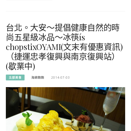
台北。大安～提倡健康自然的時
尚五星級冰品～冰筷ís
chopstixOYAMI(文末有優惠資訊)
（捷運忠孝復興與南京復興站）
(歇業中)
北部美食
海綿飽飽
2014-07-03