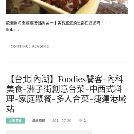
歡迎幫海綿飽飽按個讚 第一手美食旅遊消息都在這邊唷！！！
&nbs…
CONTINUE READING
【台北|內湖】Foodies饕客-內科
美食-洲子街創意台菜-中西式料
理-家庭聚餐-多人合菜-捷運港墘
站
北部美食
海綿飽飽
2014-07-30
2