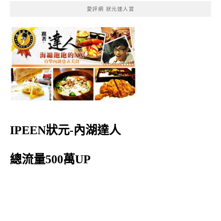
愛評網 狀元達人賞
IPEEN狀元-內湖達人
總流量500萬UP