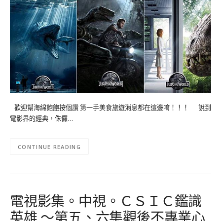
歡迎幫海綿飽飽按個讚 第一手美食旅遊消息都在這邊唷！！！ 說到
電影界的經典，侏儸…
CONTINUE READING
電視影集。中視。ＣＳＩＣ鑑識
英雄 ～第五、六集觀後不專業心