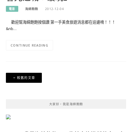
電影
海綿飽飽
2012-12-04
歡迎幫海綿飽飽按個讚 第一手美食旅遊消息都在這邊唷！！！
&nb…
CONTINUE READING
文
較舊的文章
章
導
覽
大家好，我是海綿飽飽