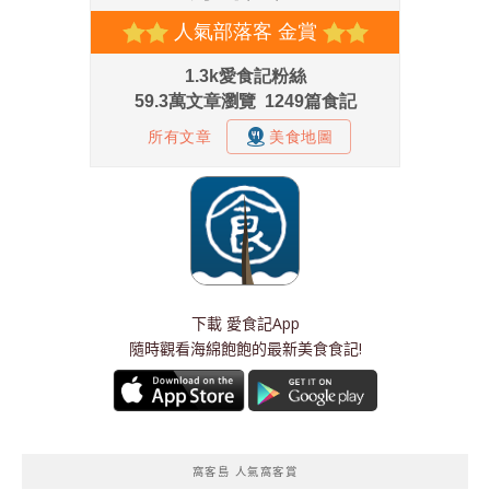
下載
愛食記App
隨時觀看海綿飽飽的最新美食食記!
窩客島 人氣窩客賞