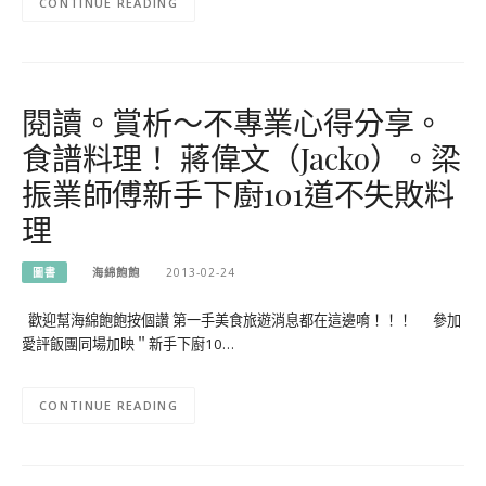
CONTINUE READING
閱讀。賞析～不專業心得分享。
食譜料理！ 蔣偉文（Jacko）。梁
振業師傅新手下廚101道不失敗料
理
圖書
海綿飽飽
2013-02-24
歡迎幫海綿飽飽按個讚 第一手美食旅遊消息都在這邊唷！！！ 參加
愛評飯團同場加映＂新手下廚10…
CONTINUE READING