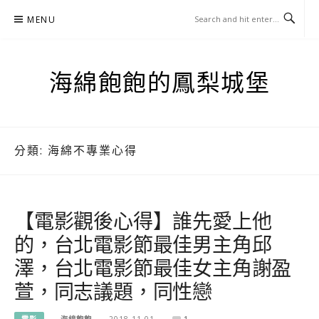
Skip
MENU
to
content
海綿飽飽的鳳梨城堡
分類:
海綿不專業心得
【電影觀後心得】誰先愛上他
的，台北電影節最佳男主角邱
澤，台北電影節最佳女主角謝盈
萱，同志議題，同性戀
電影
海綿飽飽
2018-11-01
1