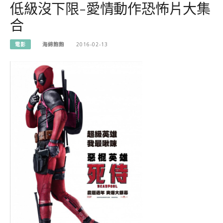
低級沒下限-愛情動作恐怖片大集
合
電影
海綿飽飽
2016-02-13