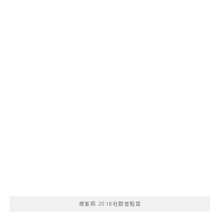
痞客邦 2018社群金點賞