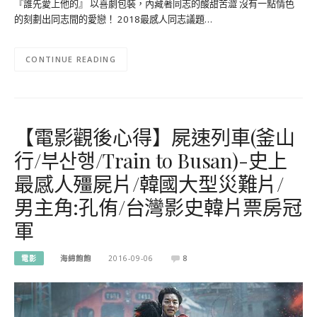
『誰先愛上他的』 以喜劇包裝，內藏著同志的酸甜苦澀 沒有一點情色
的刻劃出同志間的愛戀！ 2018最感人同志議題…
CONTINUE READING
【電影觀後心得】屍速列車(釜山
行/부산행/Train to Busan)-史上
最感人殭屍片/韓國大型災難片/
男主角:孔侑/台灣影史韓片票房冠
軍
電影
海綿飽飽
2016-09-06
8