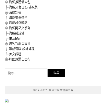
海綿推薦懶人包
海綿牙套日記-隱視美
海綿穿搭
海綿美髮造型
海綿試乘體驗
海綿開箱文系列
海綿雜誌賞
生活隨記
痞客邦網頁設計
聯成電腦-設計課程
英文課程
韓國旅遊自由行
搜
尋
關
鍵
2024-2026 食尚玩家駐站部落客
字: