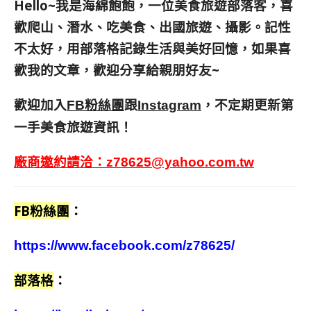
Hello~我是海綿飽飽，一位美食旅遊部落客，
喜
歡爬山、潛水、吃美食、出國旅遊、攝影。
記性
不太好，用部落格記錄生活與美好回憶，
如果喜
歡我的文章，歡迎分享給親朋好友
~
歡迎加入
跟
，不定期更新第
FB粉絲團
Instagram
一手美食旅遊資訊！
廠商邀約請洽：
z78625@yahoo.com.tw
FB粉絲團
：
https://www.facebook.com/z78625/
部落格
：