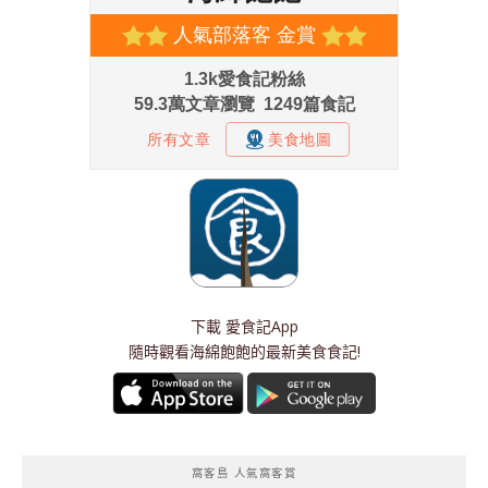
下載
愛食記App
隨時觀看海綿飽飽的最新美食食記!
窩客島 人氣窩客賞