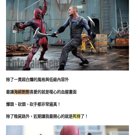
除了一貫超白爛的風格與低級內容外
最讓
海綿飽飽
喜愛的就是噁心的血腥畫面
爆頭、砍頭、砍手都非常逼真！
除了陰屍路外，近期讓我最開心的就是
死侍
了！