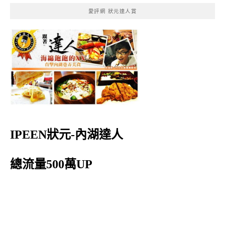
愛評網 狀元達人賞
IPEEN狀元-內湖達人
總流量500萬UP