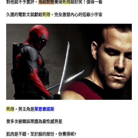
對他就不予置評，
海綿飽飽
覺得
死侍
超好笑！值得一看
久違的電影文就獻給
死侍
，完全激發內心的低級小宇宙
死侍
，男主角是
萊恩雷諾斯
曾多次被雜誌票選為最性感男星
肌肉是不錯，至於臉的部份，你覺得呢?