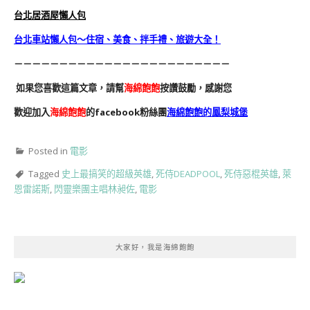
台北居酒屋懶人包
台北車站懶人包～住宿、美食、拌手禮、旅遊大全！
－－－－－－－－－－－－－－－－－－－－－－－－
如果您喜歡這篇文章，請幫
海綿飽飽
按讚鼓勵，感謝您
歡迎加入
海綿飽飽
的facebook粉絲團
海綿飽飽的鳳梨城堡
Posted in
電影
Tagged
史上最搞笑的超級英雄
,
死侍DEADPOOL
,
死侍惡棍英雄
,
萊
恩雷諾斯
,
閃靈樂團主唱林昶佐
,
電影
大家好，我是海綿飽飽