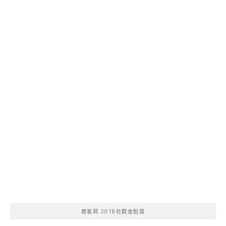
痞客邦 2018社群金點賞