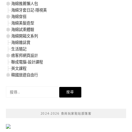
海綿推薦懶人包
海綿牙套日記-隱視美
海綿穿搭
海綿美髮造型
海綿試乘體驗
海綿開箱文系列
海綿雜誌賞
生活隨記
痞客邦網頁設計
聯成電腦-設計課程
英文課程
韓國旅遊自由行
搜
尋
關
鍵
2024-2026 食尚玩家駐站部落客
字: