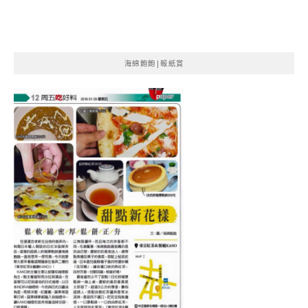
海綿飽飽|報紙賞