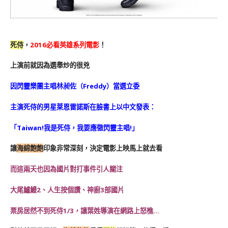
死侍
，
2016必看英雄系列電影
！
上演前就因為選舉炒的很兇
因閃靈樂團主唱林昶佐（Freddy）當選立委
主演死侍的男星萊恩雷諾斯在臉書上以中文發表：
「Taiwan!我是死侍，我要應徵閃靈主唱!」
讓
海綿飽飽
印象非常深刻，決定電影上映馬上就去看
而這兩天也因為國片對打事件引人關注
大尾鱸鰻2、人生按個讚、神廚3部國片
票房居然不到死侍1/3，
讓葉姓導演在網路上怒樵…