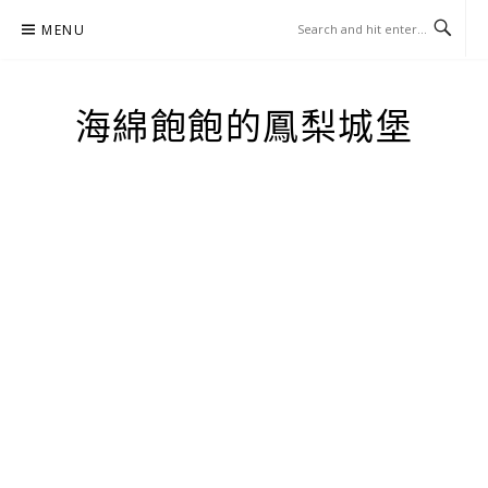
Skip
MENU
to
content
海綿飽飽的鳳梨城堡