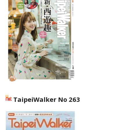
TaipeiWalker No 263