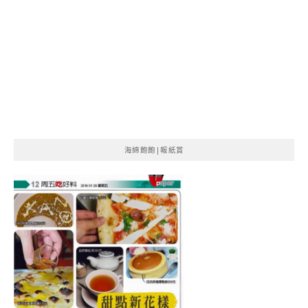
海綿飽飽|報紙賞