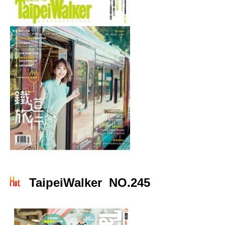
TaipeiWalker NO.245