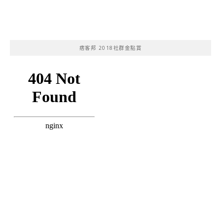
痞客邦 2018社群金點賞