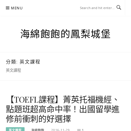
Skip
MENU
to
content
海綿飽飽的鳳梨城堡
分類:
英文課程
英文課程
【TOEFL課程】菁英托福機經、
點題班超高命中率！出國留學進
修前衝刺的好選擇
英文課程
海綿飽飽
2016-11-29
1