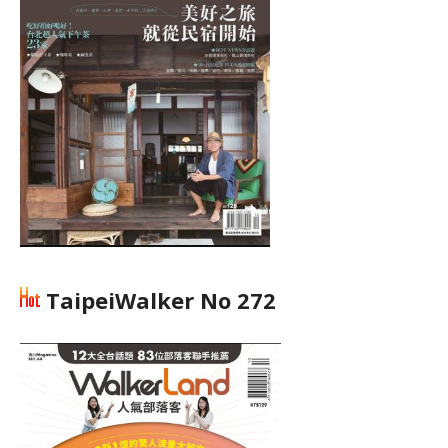
TaipeiWalker No 272