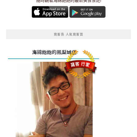
隨時觀看海綿飽飽的最新美食食記!
窩客島 人氣窩客賞