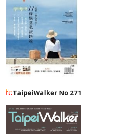
TaipeiWalker No 271