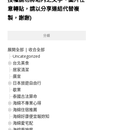
意轉貼，請以分享連結代替複
製，謝謝)
分類
展開全部
|
收合全部
Uncategorized
台北美食
居家清潔
廣宣
日本旅遊自由行
歇業
泰國古法算命
海綿不專業心得
海綿住宿推薦
海綿好康便宜報妳知
海綿愛宅配
海綿愛按摩