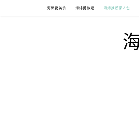
Skip
海綿愛美食
海綿愛旅遊
海綿推薦懶人包
to
content