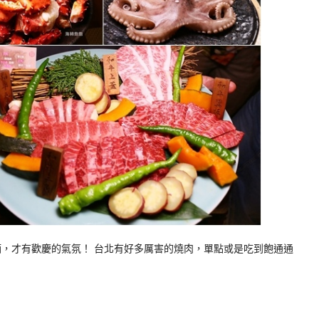
酒，才有歡慶的氣氛！ 台北有好多厲害的燒肉，單點或是吃到飽通通