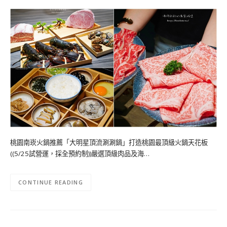
桃園南崁火鍋推薦「大明星頂流涮涮鍋」打造桃園最頂級火鍋天花板
((5/25試營運，採全預約制))嚴選頂級肉品及海…
CONTINUE READING