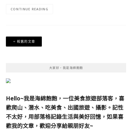
CONTINUE READING
文
較舊的文章
章
導
覽
大家好，我是海綿飽飽
Hello~我是海綿飽飽，一位美食旅遊部落客，
喜
歡爬山、潛水、吃美食、出國旅遊、攝影。
記性
不太好，用部落格記錄生活與美好回憶，
如果喜
歡我的文章，歡迎分享給親朋好友
~