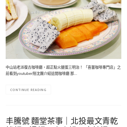
中山站老派復古咖啡廳，超正點火腿蛋三明治！ 「喜蕾咖啡專門店」之
前看到youtuber陪沈團介紹這間咖啡廳 那…
CONTINUE READING
丰騰號 麵堂茶事｜北投最文青乾