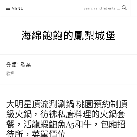
Skip
MENU
to
content
海綿飽飽的鳳梨城堡
分類:
歇業
歇業
大明星頂流涮涮鍋|桃園預約制頂
級火鍋，彷彿私廚料理的火鍋套
餐，活龍蝦鮑魚A5和牛，包廂招
待所，菜單價位