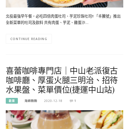
北投最強早午餐，必吃四倍肉蛋吐司、芋泥珍珠吐司!! 「丰騰號」推出
全新菜單的吐司及飲料 共有肉蛋、芋泥、雞蛋沙…
CONTINUE READING
喜蕾咖啡專門店｜中山老派復古
咖啡廳、厚蛋火腿三明治、招待
水果盤、菜單價位(捷運中山站)
歇業
海綿飽飽
2020-12-18
1