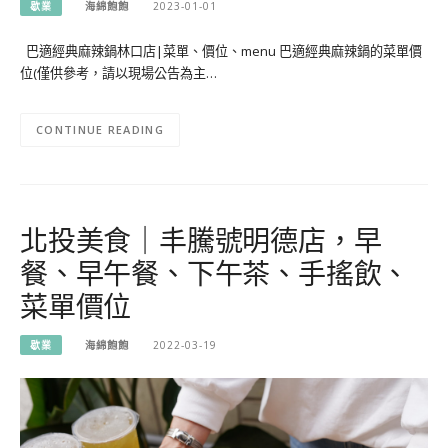
歇業
海綿飽飽
2023-01-01
巴適經典麻辣鍋林口店|菜單、價位、menu 巴適經典麻辣鍋的菜單價
位(僅供參考，請以現場公告為主…
CONTINUE READING
北投美食｜丰騰號明德店，早
餐、早午餐、下午茶、手搖飲、
菜單價位
歇業
海綿飽飽
2022-03-19