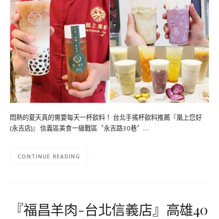
悶熱的夏天真的需要每天一杯飲料！ 台北手搖杯飲料推薦『凰上您好
(永吉店)』 信義區美食一級戰區〝永吉路30巷〞…
CONTINUE READING
『福昌羊肉-台北信義店』高雄40