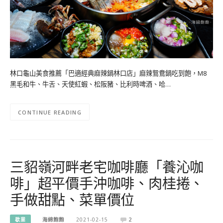
林口龜山美食推薦「巴適經典麻辣鍋林口店」麻辣鴛鴦鍋吃到飽，M8
黑毛和牛、牛舌、天使紅蝦、松阪豬、比利時啤酒、哈…
CONTINUE READING
三貂嶺河畔老宅咖啡廳「養沁咖
啡」超平價手沖咖啡、肉桂捲、
手做甜點、菜單價位
歇業
海綿飽飽
2021-02-15
2