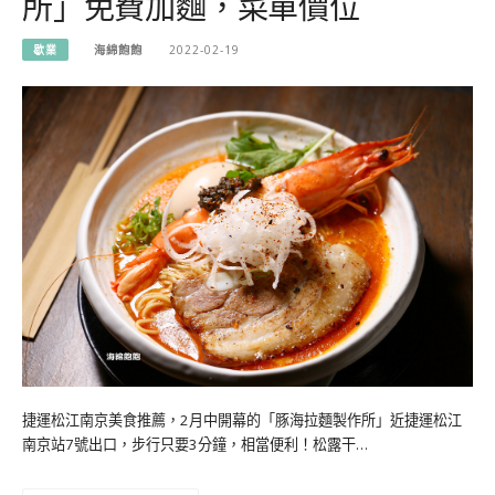
所」免費加麵，菜單價位
歇業
海綿飽飽
2022-02-19
捷運松江南京美食推薦，2月中開幕的「豚海拉麵製作所」近捷運松江
南京站7號出口，步行只要3分鐘，相當便利！松露干…