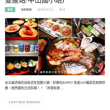
歇業
海綿飽飽
2020-07-21
3
台北最誇張的自助式吃到飽火鍋，好像吃BUFFET 多達300種菜色無限供
應，居然還有日式料理！！ 『丼賞和食 …
CONTINUE READING