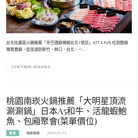
台北信義區火鍋推薦「辛巴適麻辣鍋台北1號店」ATT 4 FUN 吃到飽麻
辣鴛鴦鍋，從澎湖到新竹、林口、台北，一…
CONTINUE READING
桃園南崁火鍋推薦「大明星頂流
涮涮鍋」日本A5和牛、活龍蝦鮑
魚、包廂聚會(菜單價位)
歇業
海綿飽飽
2024-05-15