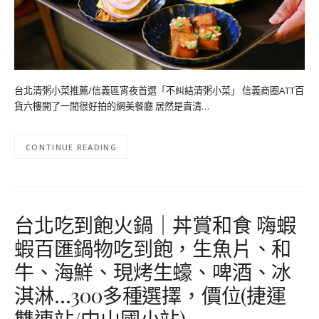
台北清粥小菜推薦/信義區宵夜首選「不糾結清粥小菜」 信義商圈ATT百
貨六樓開了一間很好拍的網美餐廳 居然是賣清…
CONTINUE READING
台北吃到飽火鍋｜丼賞和食 嗨蝦
蝦百匯鍋物吃到飽，生魚片、和
牛、海鮮、現烤生蠔、啤酒、冰
淇淋…300多種選擇，價位(捷運
雙連站/中山國小站)