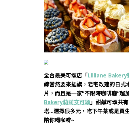
全台最美可頌店「
Lilliane Bak
綿當然要來插旗，老宅改建的日式
片，而且是一家”
不限時咖啡廳”超
Bakery莉莉安可頌
」甜鹹可頌共有
塔…選擇很多元，吃下午茶或是買
陪你喝咖啡~