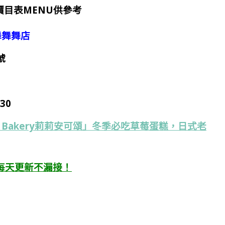
目表MENU供參考
港舞舞舞店
號
30
ne Bakery莉莉安可頌」冬季必吃草莓蛋糕，日式老
每天更新不漏接！