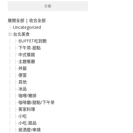
分類
展開全部
|
收合全部
Uncategorized
台北美食
BUFFET吃到飽
下午茶-甜點
中式餐館
主題餐廳
丼飯
便當
其他
冰品
咖哩/豬排
咖啡廳/甜點/下午茶
客家料理
小吃
小吃-甜品
居酒屋/串燒