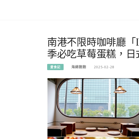
南港不限時咖啡廳「Lil
季必吃草莓蛋糕，日
海綿飽飽
2025-02-28
愛食記