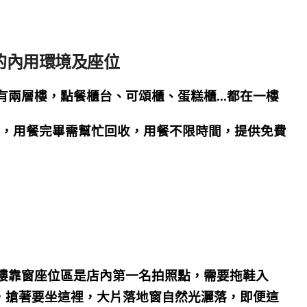
安可頌的內用環境及座位
有兩層樓，
點餐
櫃台、可頌櫃、蛋糕櫃…都在
一樓
餐，用餐完畢需幫忙回收，
用餐不限時間，提供免費
樓靠窗座位區
是店內第一名拍照點
，
需要拖鞋入
，搶著要坐這裡，
大片落地窗自然光灑落，即便這