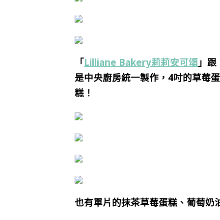
「
Lilliane Bakery莉莉安可頌
」跟
是中央廚房統一製作，4吋的草莓
糕！
也有單片的抹茶草莓蛋糕、葡萄奶油