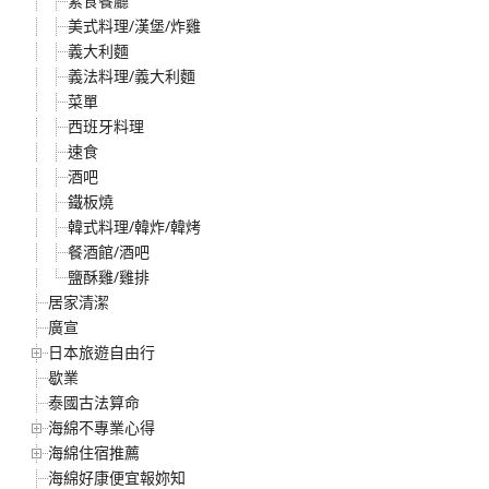
素食餐廳
美式料理/漢堡/炸雞
義大利麵
義法料理/義大利麵
菜單
西班牙料理
速食
酒吧
鐵板燒
韓式料理/韓炸/韓烤
餐酒館/酒吧
鹽酥雞/雞排
居家清潔
廣宣
日本旅遊自由行
歇業
泰國古法算命
海綿不專業心得
海綿住宿推薦
海綿好康便宜報妳知