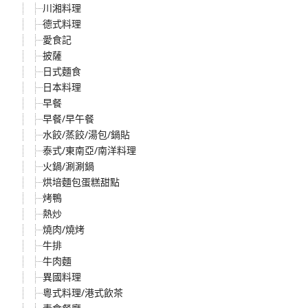
川湘料理
德式料理
愛食記
披薩
日式麵食
日本料理
早餐
早餐/早午餐
水餃/蒸餃/湯包/鍋貼
泰式/東南亞/南洋料理
火鍋/涮涮鍋
烘培麵包蛋糕甜點
烤鴨
熱炒
燒肉/燒烤
牛排
牛肉麵
異國料理
粵式料理/港式飲茶