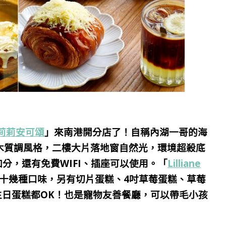
ery莉莉安可頌
」來南港開分店了！自稱內湖一哥的海
木質調風格，二樓大片落地窗自然光，環境超殺底
加分，還有免費WIFI、插座可以使用。「
Lilliane
十幾種口味，另有切片蛋糕、4吋草莓蛋糕、草莓
生日蛋糕都OK！也是寵物友善餐廳，可以帶毛小孩