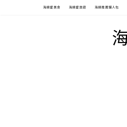
Skip
海綿愛美食
海綿愛旅遊
海綿推薦懶人包
to
content