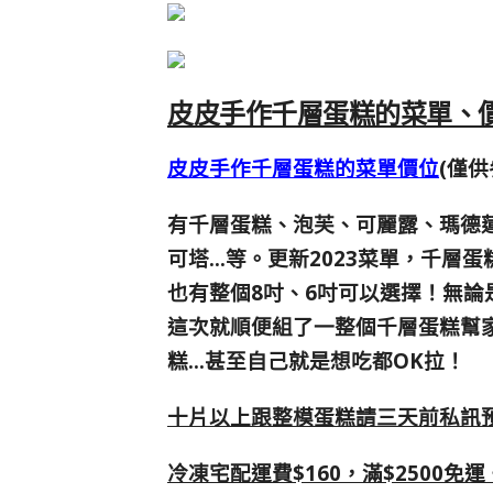
皮皮手作千層蛋糕的菜單、價
皮皮手作千層蛋糕的菜單價位
(僅
有千層蛋糕、泡芙、可麗露、瑪德
可塔…等。更新2023菜單，千層蛋
也有整個8吋、6吋可以選擇！無
這次就順便組了一整個千層蛋糕幫
糕…甚至自己就是想吃都OK拉！
十片以上跟整模蛋糕請三天前私訊
冷凍宅配運費$160，滿$2500