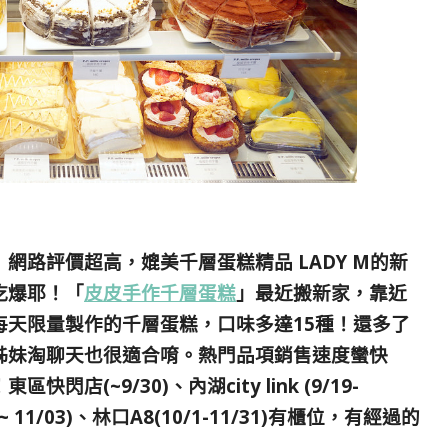
」網路評價超高，媲美千層蛋糕精品 LADY M的新
吃爆耶！「
皮皮手作千層蛋糕
」最近搬新家，靠近
每天限量製作的千層蛋糕，口味多達15種！還多了
姊妹淘聊天也很適合唷。熱門品項銷售速度蠻快
(~9/30)、內湖city link (9/19-
~ 11/03)、林口A8(10/1-11/31)有櫃位，有經過的