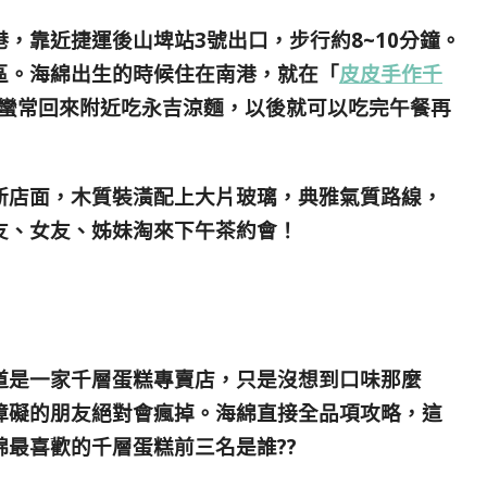
，靠近捷運後山埤站3號出口，步行約8~10分鐘。
區。海綿出生的時候住在南港，就在「
皮皮手作千
 蠻常回來附近吃永吉涼麵，以後就可以吃完午餐再
新店面，木質裝潢配上大片玻璃，典雅氣質路線，
友、女友、姊妹淘來下午茶約會！
道是一家千層蛋糕專賣店，只是沒想到口味那麼
障礙的朋友絕對會瘋掉。海綿直接全品項攻略，這
最喜歡的千層蛋糕前三名是誰??