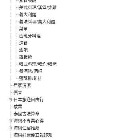
素食餐廳
美式料理/漢堡/炸雞
義大利麵
義法料理/義大利麵
菜單
西班牙料理
速食
酒吧
鐵板燒
韓式料理/韓炸/韓烤
餐酒館/酒吧
鹽酥雞/雞排
居家清潔
廣宣
日本旅遊自由行
歇業
泰國古法算命
海綿不專業心得
海綿住宿推薦
海綿好康便宜報妳知