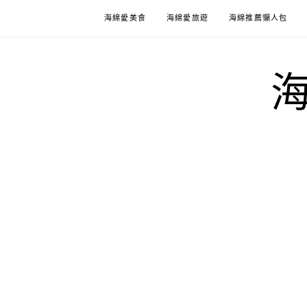
Skip
海綿愛美食
海綿愛旅遊
海綿推薦懶人包
to
content