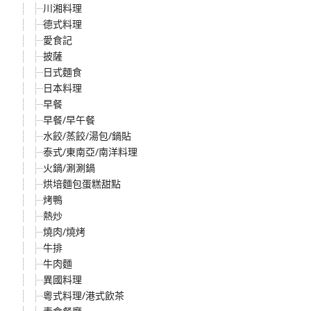
川湘料理
德式料理
愛食記
披薩
日式麵食
日本料理
早餐
早餐/早午餐
水餃/蒸餃/湯包/鍋貼
泰式/東南亞/南洋料理
火鍋/涮涮鍋
烘培麵包蛋糕甜點
烤鴨
熱炒
燒肉/燒烤
牛排
牛肉麵
異國料理
粵式料理/港式飲茶