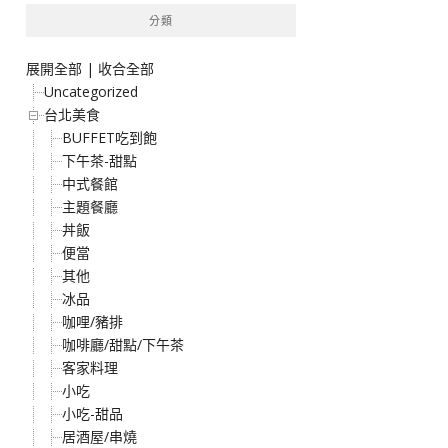
分類
展開全部
|
收合全部
Uncategorized
台北美食
BUFFET吃到飽
下午茶-甜點
中式餐館
主題餐廳
丼飯
便當
其他
冰品
咖哩/豬排
咖啡廳/甜點/下午茶
客家料理
小吃
小吃-甜品
居酒屋/串燒