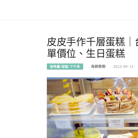
皮皮手作千層蛋糕｜
單價位、生日蛋糕
海綿飽飽
2023-09-12
咖啡廳/甜點/下午茶