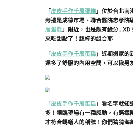
「
皮皮手作千層蛋糕
」位於台北南港
旁邊是成德市場、聯合醫院忠孝院
層蛋糕
」附近，也是頗有緣分…XD
來吃甜點了！超棒的組合耶
「
皮皮手作千層蛋糕
」近期搬家的
還多了舒服的內用空間，可以揪男
「
皮皮手作千層蛋糕
」看名字就知
多！親臨現場有一種感動，有選擇
才符合螞蟻人的稱號！你們猜猜海綿