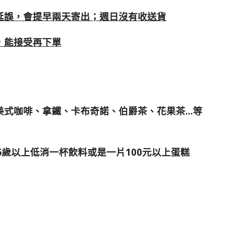
延誤，會提早兩天寄出；週日沒有收送貨
，能接受再下單
美式咖啡、拿鐵、卡布奇諾、伯爵茶、花果茶…等
6歲以上低消一杯飲料或是一片100元以上蛋糕