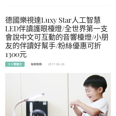
德國樂視達Luxy Star人工智慧
LED伴讀護眼檯燈/全世界第一支
會說中文可互動的音響檯燈/小朋
友的伴讀好幫手/粉絲優惠可折
1300元
３Ｃ開箱文
海綿飽飽
2017-06-30