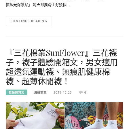
抗藍光保護貼」 每天都要滑上好幾個…
CONTINUE READING
『三花棉業SunFlower』三花襪
子，襪子體驗開箱文，男女適用
超透氣運動襪、無痕肌健康棉
襪、超薄休閒襪！
鞋類開箱文
海綿飽飽
2019-10-23
4