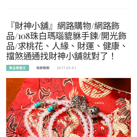
『財神小舖』網路購物/網路飾
品/108珠白瑪瑙貔貅手鍊/開光飾
品/求桃花、人緣、財運、健康、
擋煞通通找財神小舖就對了！
飾品開箱文
海綿飽飽
2017-05-01