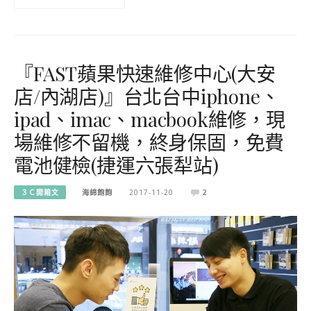
『FAST蘋果快速維修中心(大安
店/內湖店)』台北台中iphone、
ipad、imac、macbook維修，現
場維修不留機，終身保固，免費
電池健檢(捷運六張犁站)
３Ｃ開箱文
海綿飽飽
2017-11-20
2