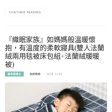
CONTINUE READING
『織眠家族』如媽媽般溫暖懷
抱，有溫度的柔軟寢具(雙人法蘭
絨兩用毯被床包組+法蘭絨暖暖
被)
寢具開箱文
海綿飽飽
2018-11-05