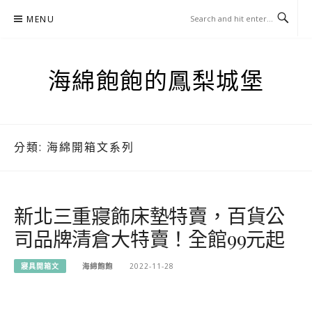
Skip
MENU
to
content
海綿飽飽的鳳梨城堡
分類:
海綿開箱文系列
新北三重寢飾床墊特賣，百貨公
司品牌清倉大特賣！全館99元起
寢具開箱文
海綿飽飽
2022-11-28