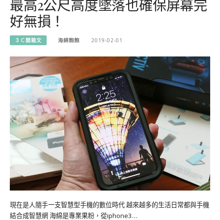
最高2公尺高度墜落也確保屏幕完
好無損！
３Ｃ開箱文
海綿飽飽
2019-02-01
現在是人隨手一支智慧型手機的數位時代 越來越多的生活日常都與手機
結合成智慧網 海綿是專業果粉，從iphone3…