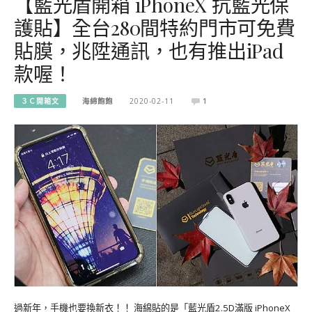
【藍光盾開箱 iPhoneX 抗藍光保
護貼】全台280間特約門市可免費
貼膜，兆陞通訊，也有推出iPad
款喔！
３Ｃ開箱文
海綿飽飽
2020-02-11
1
過新年，手機也要換新衣！！ 海綿貼的是「藍光盾2.5D滿版 iPhoneX