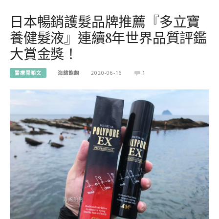
日本暢銷護髮品牌推薦『多立寶
養健髮液』連續8年世界品質評鑑
大賞金獎！
醫療開箱文
海綿飽飽
2020-06-16
1