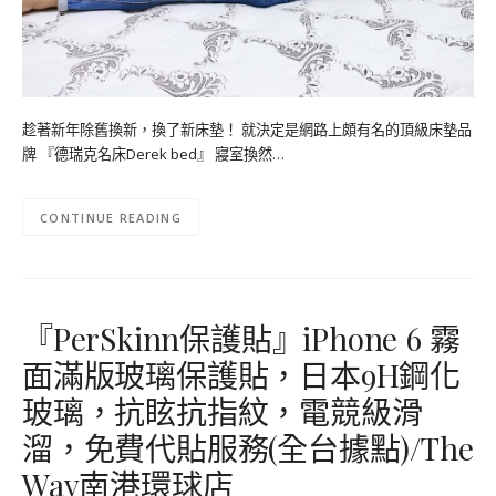
趁著新年除舊換新，換了新床墊！ 就決定是網路上頗有名的頂級床墊品
牌 『德瑞克名床Derek bed』 寢室換然…
CONTINUE READING
『PerSkinn保護貼』iPhone 6 霧
面滿版玻璃保護貼，日本9H鋼化
玻璃，抗眩抗指紋，電競級滑
溜，免費代貼服務(全台據點)/The
Way南港環球店