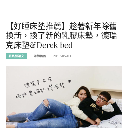
【好睡床墊推薦】趁著新年除舊
換新，換了新的乳膠床墊，德瑞
克床墊&Derek bed
寢具開箱文
海綿飽飽
2017-05-01