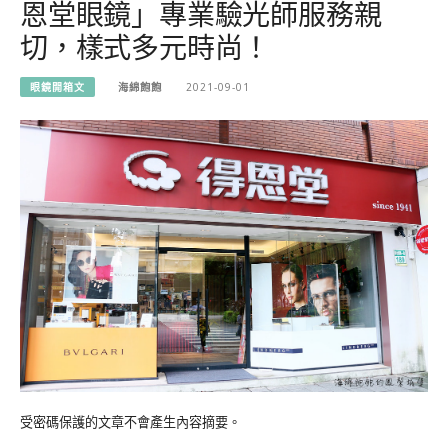
恩堂眼鏡」專業驗光師服務親
切，樣式多元時尚！
眼鏡開箱文
海綿飽飽
2021-09-01
受密碼保護的文章不會產生內容摘要。