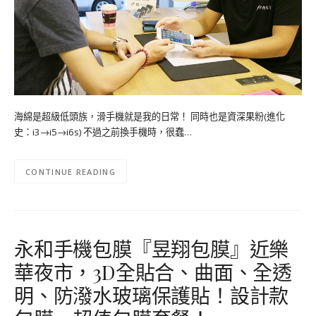
海綿是超級低頭族，滑手機就是我的日常！ 同時也是資深果粉(進化
史：i3→i5→i6s) 不過之前換手機時，很蠢…
CONTINUE READING
永和手機包膜『昱翔包膜』近樂
華夜市，3D全貼合、曲面、全透
明、防潑水玻璃保護貼！設計款