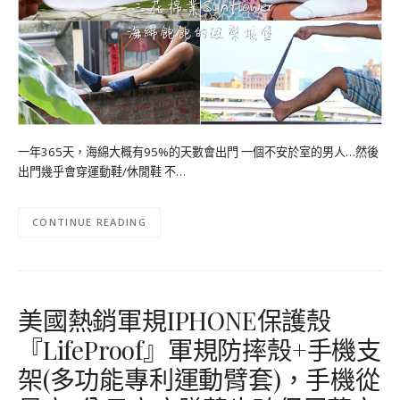
一年365天，海綿大概有95%的天數會出門 一個不安於室的男人…然後
出門幾乎會穿運動鞋/休閒鞋 不…
CONTINUE READING
美國熱銷軍規IPHONE保護殼
『LifeProof』軍規防摔殼+手機支
架(多功能專利運動臂套)，手機從