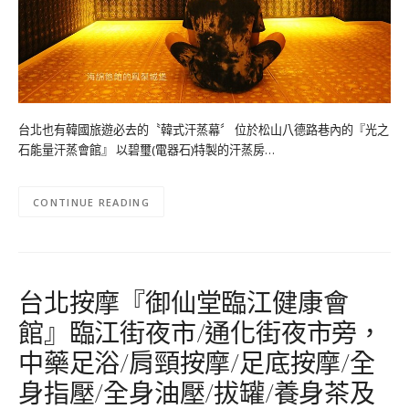
台北也有韓國旅遊必去的〝韓式汗蒸幕〞 位於松山八德路巷內的『光之
石能量汗蒸會館』 以碧璽(電器石)特製的汗蒸房…
CONTINUE READING
台北按摩『御仙堂臨江健康會
館』臨江街夜市/通化街夜市旁，
中藥足浴/肩頸按摩/足底按摩/全
身指壓/全身油壓/拔罐/養身茶及