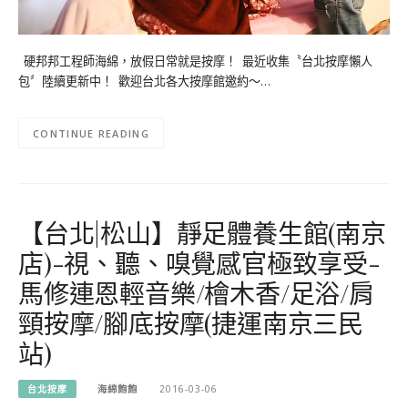
硬邦邦工程師海綿，放假日常就是按摩！ 最近收集〝台北按摩懶人
包〞陸續更新中！ 歡迎台北各大按摩館邀約～…
CONTINUE READING
【台北|松山】靜足體養生館(南京
店)-視、聽、嗅覺感官極致享受-
馬修連恩輕音樂/檜木香/足浴/肩
頸按摩/腳底按摩(捷運南京三民
站)
台北按摩
海綿飽飽
2016-03-06