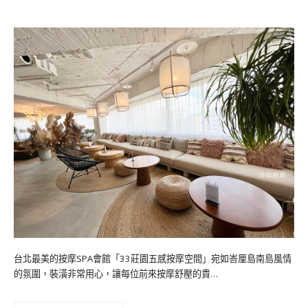
台北最美的按摩SPA會館「33莊園五感按摩空間」宛如峇厘島南島風情
的氛圍，裝潢非常用心，讓每位前來按摩舒壓的貴…