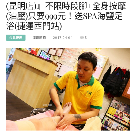
(昆明店)』不限時段腳+全身按摩
(油壓)只要999元！送SPA海鹽足
浴(捷運西門站)
台北按摩
海綿飽飽
2017-04-04
3