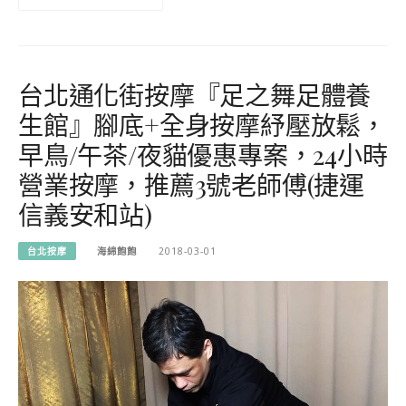
台北通化街按摩『足之舞足體養
生館』腳底+全身按摩紓壓放鬆，
早鳥/午茶/夜貓優惠專案，24小時
營業按摩，推薦3號老師傅(捷運
信義安和站)
台北按摩
海綿飽飽
2018-03-01