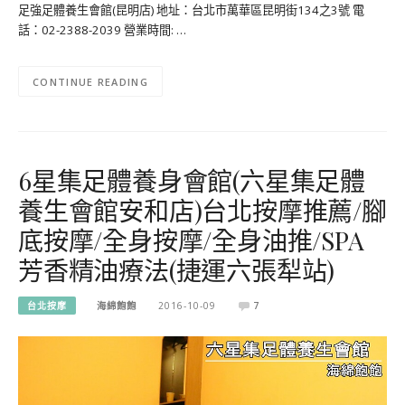
足強足體養生會館(昆明店) 地址：台北市萬華區昆明街134之3號 電
話：02-2388-2039 營業時間: …
CONTINUE READING
6星集足體養身會館(六星集足體
養生會館安和店)台北按摩推薦/腳
底按摩/全身按摩/全身油推/SPA
芳香精油療法(捷運六張犁站)
台北按摩
海綿飽飽
2016-10-09
7