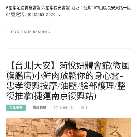
6星集足體養身會館(六星集長安會館) 地址：台北市中山區長安東路一段
61號 電話：(02)2563-2929 …
CONTINUE READING
【台北|大安】菏悅妍體會館(微風
旗艦店)小鮮肉放鬆你的身心靈-
忠孝復興按摩/油壓/臉部護理/整
復推拿(捷運南京復興站)
台北按摩
海綿飽飽
2016-06-16
1