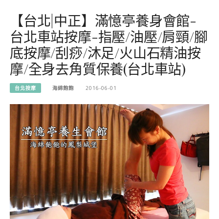
【台北|中正】滿憶亭養身會館-
台北車站按摩-指壓/油壓/肩頸/腳
底按摩/刮痧/沐足/火山石精油按
摩/全身去角質保養(台北車站)
台北按摩
海綿飽飽
2016-06-01