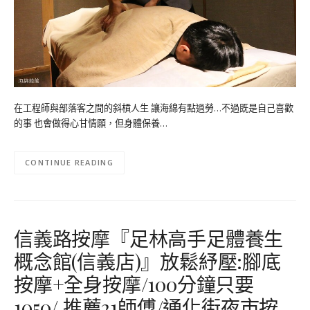
在工程師與部落客之間的斜槓人生 讓海綿有點過勞…不過既是自己喜歡
的事 也會做得心甘情願，但身體保養…
CONTINUE READING
信義路按摩『足林高手足體養生
概念館(信義店)』放鬆紓壓:腳底
按摩+全身按摩/100分鐘只要
1050/ 推薦21師傅/通化街夜市按