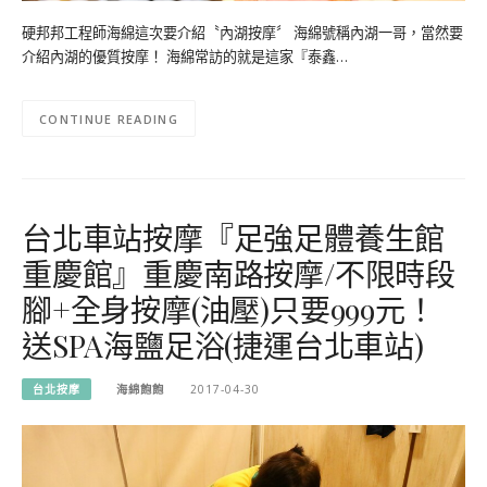
硬邦邦工程師海綿這次要介紹〝內湖按摩〞 海綿號稱內湖一哥，當然要
介紹內湖的優質按摩！ 海綿常訪的就是這家『泰鑫…
CONTINUE READING
台北車站按摩『足強足體養生館
重慶館』重慶南路按摩/不限時段
腳+全身按摩(油壓)只要999元！
送SPA海鹽足浴(捷運台北車站)
台北按摩
海綿飽飽
2017-04-30