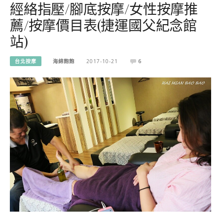
經絡指壓/腳底按摩/女性按摩推
薦/按摩價目表(捷運國父紀念館
站)
台北按摩
海綿飽飽
2017-10-21
6