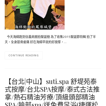
今天海綿跑到信義商圈拍聖誕樹 為了收集2015聖誕節特輯 拍了半
天，全身筋骨痠痛 好在海綿早就約好按摩，…
CONTINUE READING
【台北|中山】suti.spa 舒堤苑泰
式按摩/台北SPA按摩/泰式古法推
拿/熱石精油芳療/頂級頭部精油
SPA/臉部spa/送免費足浴(捷運松