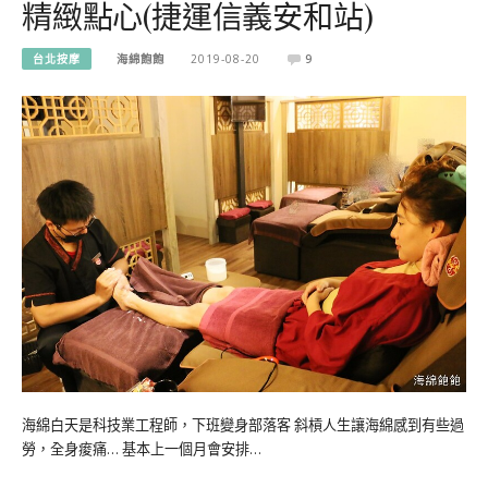
精緻點心(捷運信義安和站)
台北按摩
海綿飽飽
2019-08-20
9
海綿白天是科技業工程師，下班變身部落客 斜槓人生讓海綿感到有些過
勞，全身痠痛… 基本上一個月會安排…