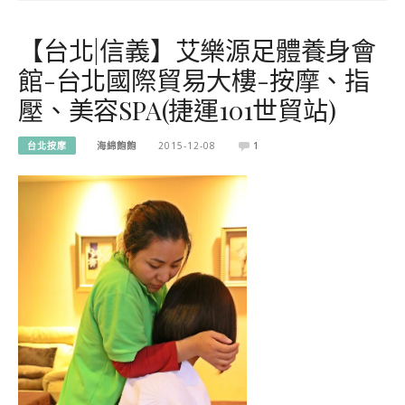
【台北|信義】艾樂源足體養身會
館-台北國際貿易大樓-按摩、指
壓、美容SPA(捷運101世貿站)
台北按摩
海綿飽飽
2015-12-08
1