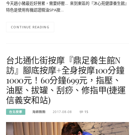
今天趙小豬最近好勞累，需要紓壓… 來到東區的『沐心苑健康養生館』
特色是使用有機認證精油SPA按…
CONTINUE READING
台北通化街按摩『鼎足養生館N
訪』腳底按摩+全身按摩100分鐘
1000元！60分鐘699元，指壓、
油壓、拔罐、刮痧、修指甲(捷運
信義安和站)
台北按摩
海綿飽飽
2017-08-08
15