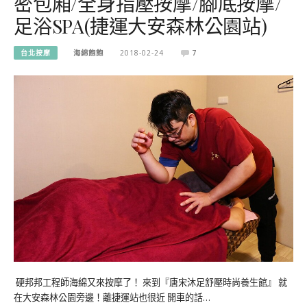
密包廂/全身指壓按摩/腳底按摩/
足浴SPA(捷運大安森林公園站)
台北按摩
海綿飽飽
2018-02-24
7
硬邦邦工程師海綿又來按摩了！ 來到『唐宋沐足舒壓時尚養生館』 就
在大安森林公園旁邊！離捷運站也很近 開車的話…