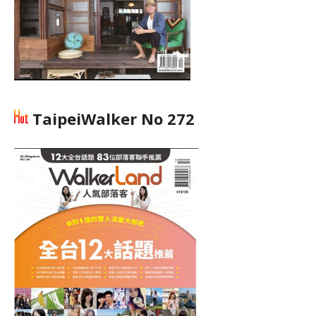
TaipeiWalker No 272