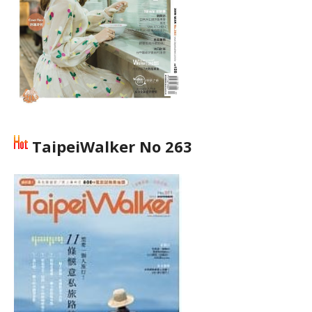
TaipeiWalker No 263