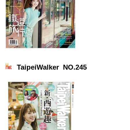
TaipeiWalker NO.245