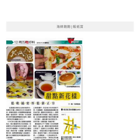
海綿飽飽|報紙賞