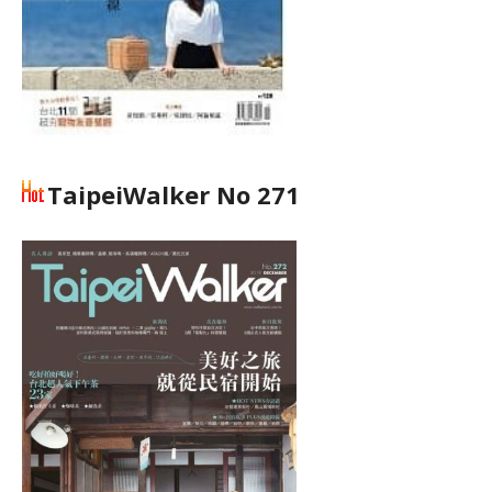
TaipeiWalker No 271