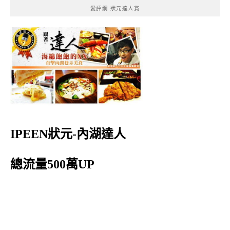
愛評網 狀元達人賞
IPEEN狀元-內湖達人
總流量500萬UP