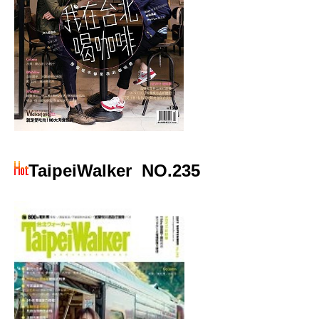
TaipeiWalker
NO.235