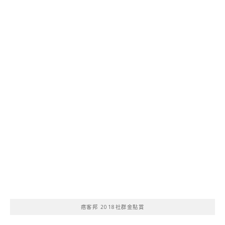
痞客邦 2018社群金點賞