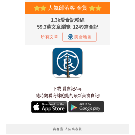
下載
愛食記App
隨時觀看海綿飽飽的最新美食食記!
窩客島 人氣窩客賞