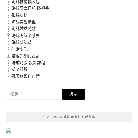
海綿推薦懶人包
海綿牙套日記-隱視美
海綿穿搭
海綿美髮造型
海綿試乘體驗
海綿開箱文系列
海綿雜誌賞
生活隨記
痞客邦網頁設計
聯成電腦-設計課程
英文課程
韓國旅遊自由行
搜
尋
關
鍵
2024-2026 食尚玩家駐站部落客
字: