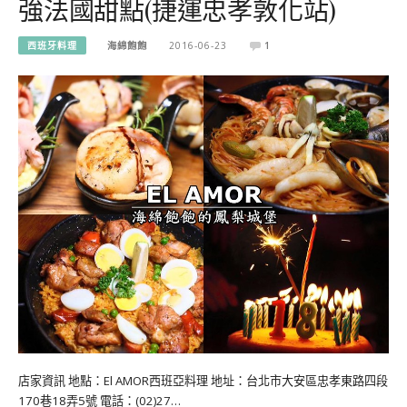
強法國甜點(捷運忠孝敦化站)
西班牙料理
海綿飽飽
2016-06-23
1
店家資訊 地點：El AMOR西班亞料理 地址：台北市大安區忠孝東路四段
170巷18弄5號 電話：(02)27…