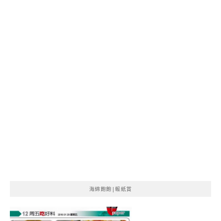
海綿飽飽|報紙賞