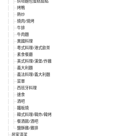
烘培麵包蛋糕甜點
烤鴨
熱炒
燒肉/燒烤
牛排
牛肉麵
異國料理
粵式料理/港式飲茶
素食餐廳
美式料理/漢堡/炸雞
義大利麵
義法料理/義大利麵
菜單
西班牙料理
速食
酒吧
鐵板燒
韓式料理/韓炸/韓烤
餐酒館/酒吧
鹽酥雞/雞排
居家清潔