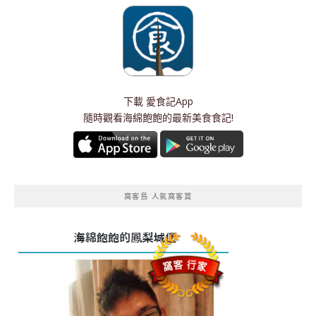
下載
愛食記App
隨時觀看海綿飽飽的最新美食食記!
窩客島 人氣窩客賞