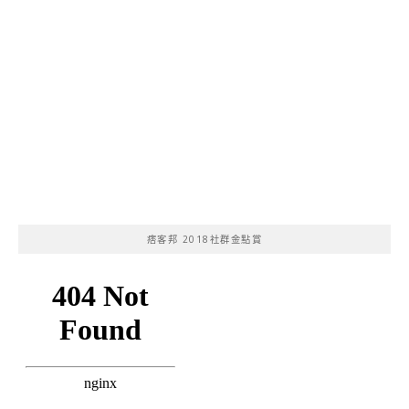
痞客邦 2018社群金點賞