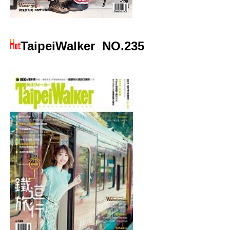
TaipeiWalker
NO.235