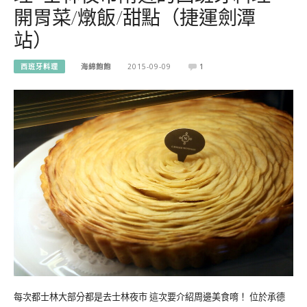
開胃菜/燉飯/甜點（捷運劍潭
站）
西班牙料理
海綿飽飽
2015-09-09
1
每次都士林大部分都是去士林夜市 這次要介紹周邊美食唷！ 位於承德