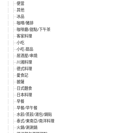
便當
其他
冰品
咖哩/豬排
咖啡廳/甜點/下午茶
客家料理
小吃
小吃-甜品
居酒屋/串燒
川湘料理
德式料理
愛食記
披薩
日式麵食
日本料理
早餐
早餐/早午餐
水餃/蒸餃/湯包/鍋貼
泰式/東南亞/南洋料理
火鍋/涮涮鍋