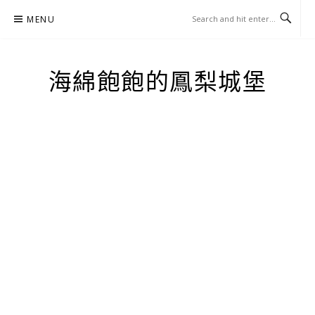
Skip
MENU
to
content
海綿飽飽的鳳梨城堡