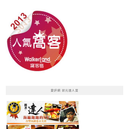
愛評網 狀元達人賞