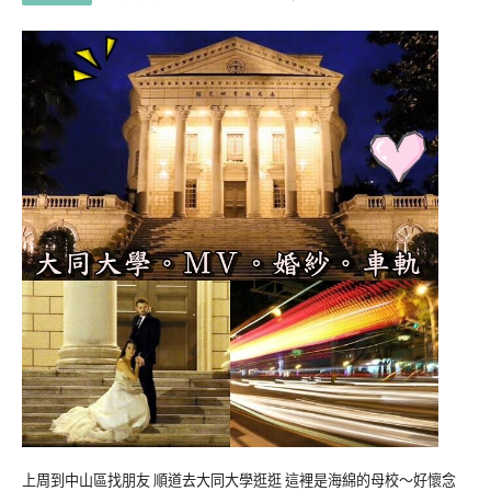
上周到中山區找朋友 順道去大同大學逛逛 這裡是海綿的母校～好懷念