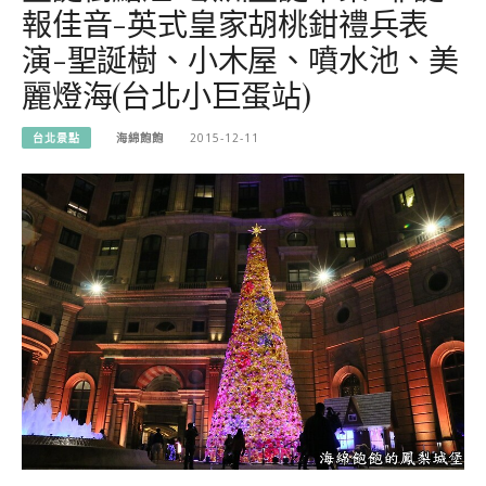
報佳音-英式皇家胡桃鉗禮兵表
演-聖誕樹、小木屋、噴水池、美
麗燈海(台北小巨蛋站)
台北景點
海綿飽飽
2015-12-11