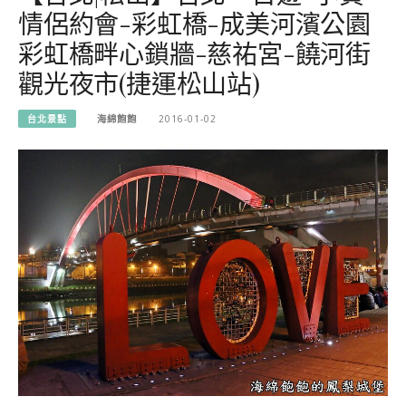
情侶約會-彩虹橋-成美河濱公園
彩虹橋畔心鎖牆-慈祐宮-饒河街
觀光夜市(捷運松山站)
台北景點
海綿飽飽
2016-01-02