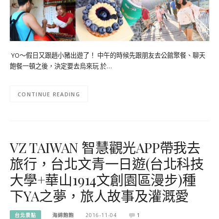
YO～假日又跟趙小豬出遊了！ 中午的時候先跟朋友去公館聚餐、聊天
飽餐一頓之後，決定要去烏來玩 於…
CONTINUE READING
VZ TAIWAN 智慧觀光APP帶我去
旅行，台北文青一日遊(台北科技
大學+華山1914文創園區漫步)種
下YA之夢，旅人故事及灌溉愛
台北景點
海綿飽飽
2016-11-04
1