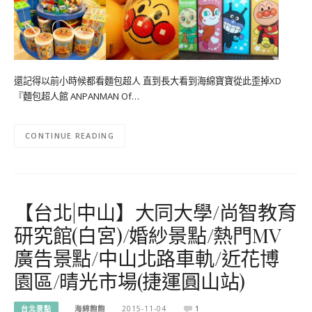
還記得以前小時候都看麵包超人 直到長大看到海綿寶寶從此歪掉XD
『麵包超人館 ANPANMAN Of…
CONTINUE READING
【台北|中山】大同大學/尚智教育
研究館(白宮)/婚紗景點/熱門MV
廣告景點/中山北路車軌/近花博
園區/晴光市場(捷運圓山站)
台北景點
海綿飽飽
2015-11-04
1