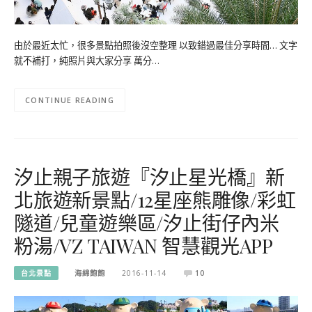
由於最近太忙，很多景點拍照後沒空整理 以致錯過最佳分享時間… 文字
就不補打，純照片與大家分享 萬分…
CONTINUE READING
汐止親子旅遊『汐止星光橋』新
北旅遊新景點/12星座熊雕像/彩虹
隧道/兒童遊樂區/汐止街仔內米
粉湯/VZ TAIWAN 智慧觀光APP
台北景點
海綿飽飽
2016-11-14
10