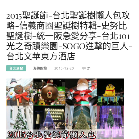
2015聖誕節-台北聖誕樹懶人包攻
略-信義商圈聖誕樹特輯-史努比
聖誕樹-統一阪急愛分享-台北101
光之奇蹟樂園-SOGO進擊的巨人-
台北文華東方酒店
台北景點
海綿飽飽
2015-12-20
21