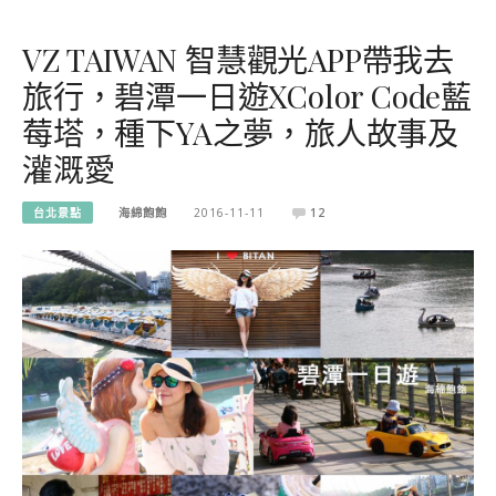
VZ TAIWAN 智慧觀光APP帶我去
旅行，碧潭一日遊XColor Code藍
莓塔，種下YA之夢，旅人故事及
灌溉愛
台北景點
海綿飽飽
2016-11-11
12