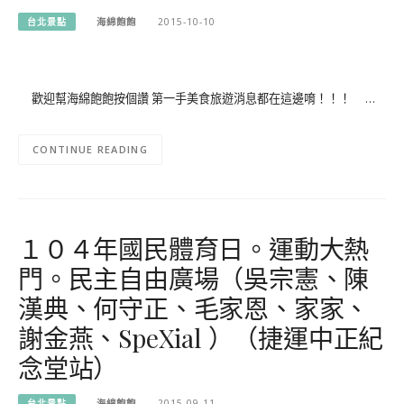
台北景點
海綿飽飽
2015-10-10
歡迎幫海綿飽飽按個讚 第一手美食旅遊消息都在這邊唷！！！ …
CONTINUE READING
１０４年國民體育日。運動大熱
門。民主自由廣場（吳宗憲、陳
漢典、何守正、毛家恩、家家、
謝金燕、SpeXial ）（捷運中正紀
念堂站）
台北景點
海綿飽飽
2015-09-11