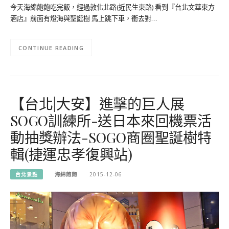
今天海綿飽飽吃完飯，經過敦化北路(近民生東路) 看到『台北文華東方
酒店』前面有燈海與聖誕樹 馬上跳下車，衝去對…
CONTINUE READING
【台北|大安】進擊的巨人展
SOGO訓練所-送日本來回機票活
動抽獎辦法-SOGO商圈聖誕樹特
輯(捷運忠孝復興站)
台北景點
海綿飽飽
2015-12-06