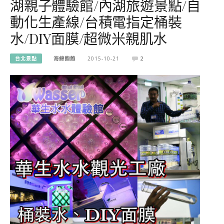
湖親子體驗館/內湖旅遊景點/自
動化生產線/台積電指定桶裝
水/DIY面膜/超微米親肌水
台北景點
海綿飽飽
2015-10-21
2