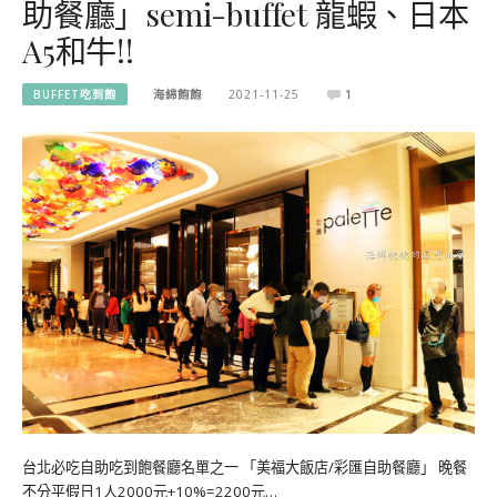
助餐廳」semi-buffet 龍蝦、日本
A5和牛!!
BUFFET吃到飽
海綿飽飽
2021-11-25
1
台北必吃自助吃到飽餐廳名單之一 「美福大飯店/彩匯自助餐廳」 晚餐
不分平假日1人2000元+10%=2200元…