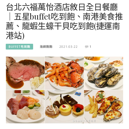
台北六福萬怡酒店敘日全日餐廳
｜五星buffet吃到飽、南港美食推
薦、龍蝦生蠔干貝吃到飽(捷運南
港站)
BUFFET吃到飽
海綿飽飽
2021-03-22
1