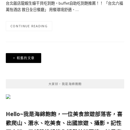
台北飯店龍蝦生蠔干貝吃到飽，buffet自助吃到飽推薦！！ 「台北六福
萬怡酒店 敘日全日餐廳」 用餐環境舒適、…
CONTINUE READING
文
較舊的文章
章
導
覽
大家好，我是海綿飽飽
Hello~我是海綿飽飽，一位美食旅遊部落客，
喜
歡爬山、潛水、吃美食、出國旅遊、攝影。
記性