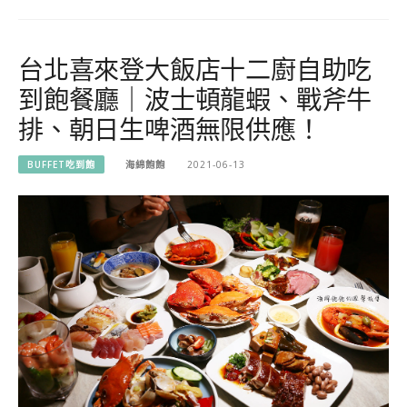
台北喜來登大飯店十二廚自助吃
到飽餐廳｜波士頓龍蝦、戰斧牛
排、朝日生啤酒無限供應！
BUFFET吃到飽
海綿飽飽
2021-06-13