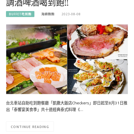
調酒啤酒喝到飽!!
BUFFET吃到飽
海綿飽飽
2023-08-08
台北車站自助吃到飽餐廳「凱撒大飯店Checkers」即日起至8月31日推
出「泰饗宴美食季」共十道經典泰式料理《…
CONTINUE READING