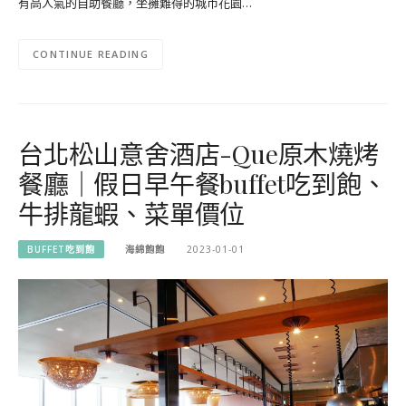
有高人氣的自助餐廳，坐擁難得的城市花園…
CONTINUE READING
台北松山意舍酒店-Que原木燒烤
餐廳｜假日早午餐buffet吃到飽、
牛排龍蝦、菜單價位
BUFFET吃到飽
海綿飽飽
2023-01-01