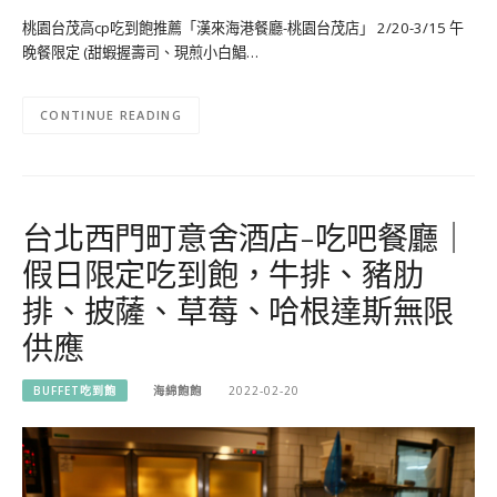
桃園台茂高cp吃到飽推薦「漢來海港餐廳-桃園台茂店」 2/20-3/15 午
晚餐限定 (甜蝦握壽司、現煎小白鯧…
CONTINUE READING
台北西門町意舍酒店-吃吧餐廳｜
假日限定吃到飽，牛排、豬肋
排、披薩、草莓、哈根達斯無限
供應
BUFFET吃到飽
海綿飽飽
2022-02-20