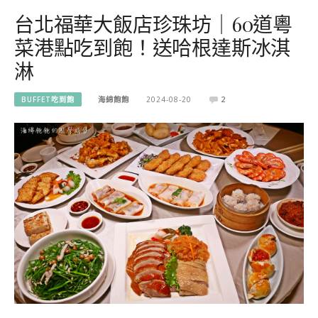
台北福華大飯店珍珠坊｜60道粵
菜港點吃到飽！送哈根達斯冰淇
淋
BUFFET吃到飽
海綿飽飽
2024-08-20
2