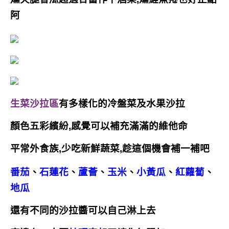
阿
生菜沙拉區
有多樣化的冷盤菜及水果沙拉
顏色五彩繽紛,感覺可以補充滿滿的維他命
平常外食族,少吃新鮮蔬菜,趁這個機會補一補吧
番茄
、
石蓮花
、
蘆薈
、
玉米
、
小黃瓜
、
紅蘿蔔
、
地瓜
還有不同的沙拉醬可以自己淋上去