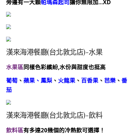
旁邊有一大顆
帕瑪森起司
讓你無限加…XD
漢來海港餐廳(台北敦北店)-水果
水果區
同樣色彩繽紛,水份與甜度也挺高
葡萄
、
蘋果、鳳梨
、
火龍果
、
百香果
、
芭樂
、
番
茄
漢來海港餐廳(台北敦北店)-飲料
飲料區
有多達20幾個的冷熱飲可選擇！