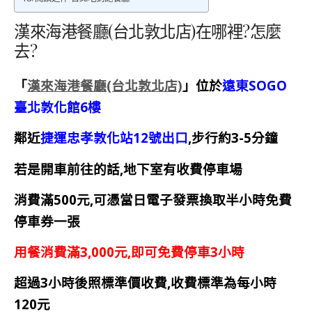
漢來海港餐廳(台北敦北店)在哪裡?怎麼
去?
「
漢來海港餐廳(台北敦北店)
」位於
遠東SOGO
臺北敦化館6樓
鄰近
捷運忠孝敦化站12號出口
,
步行約3-5分鐘
若是開車前往的話,地下室有收費停車場
消費滿500元,可憑當日電子發票換取半小時免費
停車券一張
用餐消費滿3,000元,即可免費停車3小時
超過3小時後照標準價收費,收費標準為每小時
120元