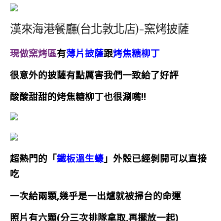
漢來海港餐廳(台北敦北店)-窯烤披薩
現做窯烤區
有
薄片披薩
跟
烤焦糖柳丁
很意外的披薩有點厲害我們一致給了好評
酸酸甜甜的烤焦糖柳丁也很涮嘴
!!
超熱門的「
鐵板
溫生蠔
」外
殼已經剝開可以直接
吃
一次給兩顆
,
幾乎是
一出爐就被掃台的命運
照
片有六顆(分三次排隊拿取
,
再擺放一起)