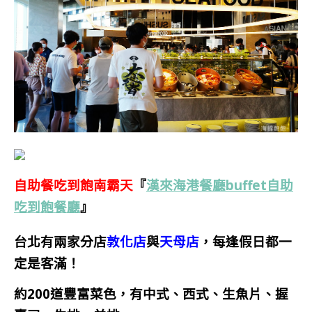
自助餐吃到飽南霸天
『
漢來海港餐廳buffet自助
吃到飽餐廳
』
台北有兩家分店
敦化店
與
天母店
，每逢假日都一
定是客滿！
約200道豐富菜色，有中式、西式、生魚片、握