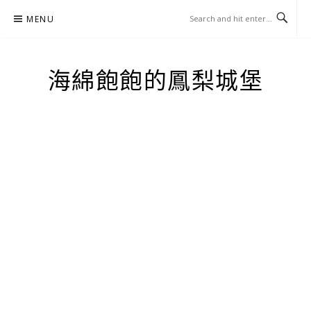
Skip
MENU
to
content
海綿飽飽的鳳梨城堡