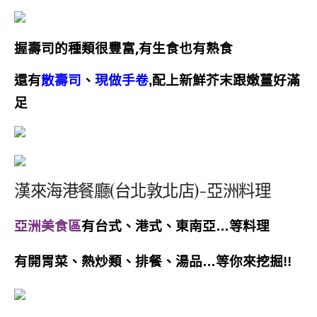
握壽司的種類很豐富,有生食也有熟食
還有
散壽司
、
現做手卷
,
配上新鮮芥末跟嫩薑好滿
足
漢來海港餐廳(台北敦北店)-亞洲料理
亞洲美食區
有台式、港式、東南亞…等料理
有開胃菜、熱炒類、排餐、湯品…等你來挖掘!!