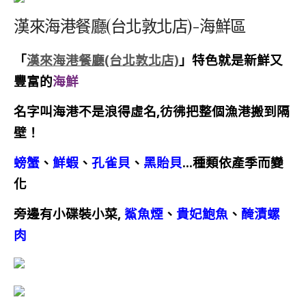
漢來海港餐廳(台北敦北店)-海鮮區
「
漢來海港餐廳(台北敦北店)
」特色就是新鮮又
豐富的
海鮮
名字叫海港不是浪得虛名,彷彿把整個漁港搬到隔
壁！
螃蟹
、
鮮蝦
、
孔雀貝
、
黑貽貝
…種類依產季而變
化
旁邊有小碟裝小菜,
鯊魚煙
、
貴妃鮑魚
、
醃漬螺
肉