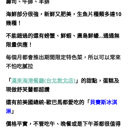
壽司、牛排、羊排
海鮮部分很強，新鮮又肥美，生魚片種類多達10
幾種！
不能錯過的還有螃蟹、鮮蝦、廣島鮮蠔…通通無
限量供應！
每個月都會推出期間限定特色菜，所以可以常來
不怕吃膩拉
「
漢來海港餐廳(台北敦北店)
」
的甜點，蛋糕及
現做舒芙蕾都超讚
還有前
美國總統-歐巴馬都愛吃的
「
貝賽斯冰淇
淋
」
價格平實，不管吃午、晚餐或是下午茶都很值得