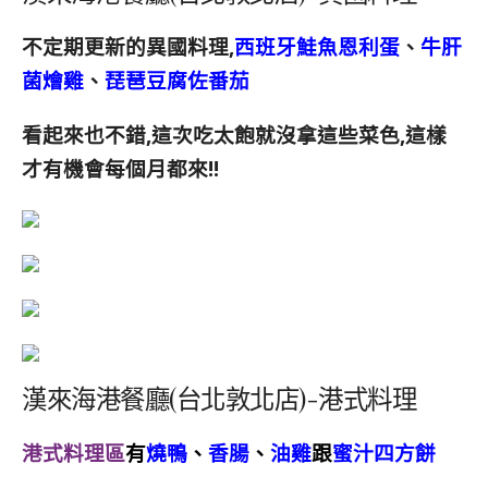
不定期更新的異國料理,
西班牙鮭魚恩利蛋
、
牛肝
菌燴雞
、
琵琶豆腐佐番茄
看起來也不錯,這次吃太飽就沒拿這些菜色,這樣
才有機會每個月都來!!
漢來海港餐廳(台北敦北店)-港式料理
港式料理區
有
燒鴨
、
香腸
、
油雞
跟
蜜汁四方餅