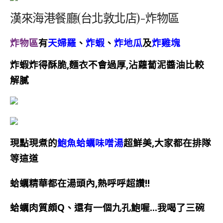
漢來海港餐廳(台北敦北店)-炸物區
炸物區
有
天婦羅
、
炸蝦
、
炸地瓜
及
炸雞塊
炸蝦炸得酥脆
,
麵衣不會過厚
,沾蘿蔔泥醬油比較
解膩
現點現煮的
鮑魚蛤蠣味噌湯
超鮮美,大家都在排隊
等這道
蛤蠣精華都在湯頭內,熱呼呼超讚!!
蛤蠣肉質頗Q、還有一個九孔鮑喔…我喝了三碗