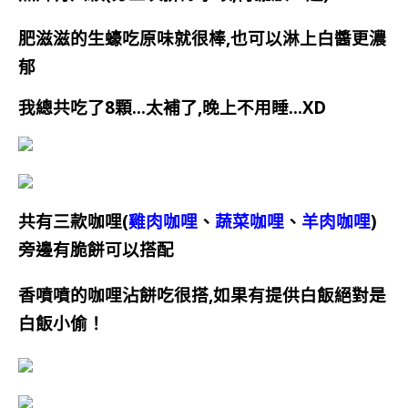
肥滋滋的生
蠔
吃原味就很棒,也可以淋上白醬更濃
郁
我總共吃了8顆…太補了
,
晚上不用睡…XD
共有三款咖哩(
雞肉咖哩
、
蔬菜咖哩
、
羊肉咖哩
)
旁邊有脆餅可以搭配
香噴噴的咖哩沾餅吃很搭
,
如果有提供白飯絕對是
白飯小偷！