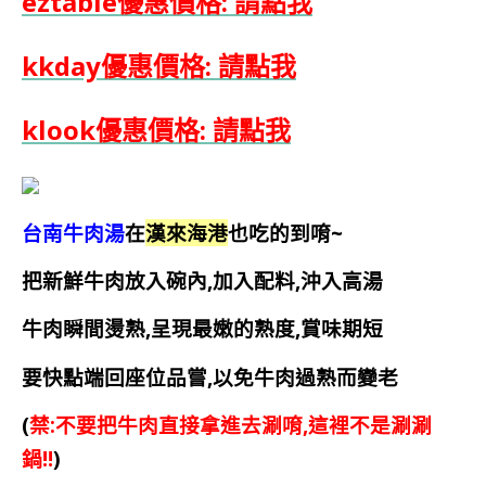
eztable優惠價格: 請點我
kkday優惠價格: 請點我
klook優惠價格: 請點我
台南牛肉湯
在
漢來海港
也吃的到唷~
把新鮮牛肉放入碗內,加入配料,沖入高湯
牛肉瞬間燙熟,呈現最嫩的熟度,賞味期短
要快點端回座位品嘗,以免牛肉過熟而變老
(
禁:不要把牛肉直接拿進去涮唷,這裡不是涮涮
鍋!!
)