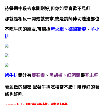
待餐期中段去拿剛剛好,但你如果喜歡不見紅
那就是相反一開始就去拿,或是請師傅切邊邊部位
不吃牛肉的朋友,可選擇
烤火腿、德國豬腳
、
羊小
排
烤牛排
醬汁有
蘑菇醬
、
黑胡椒、紅酒醬
跟
芥末籽
薯泥做的綿密,配著牛排吃相當不錯！剛炸好的薯
條也好吃