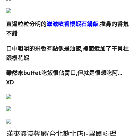
直逼粒粒分明的
滋滋噴香櫻蝦石鍋飯
,撲鼻的香氣
不錯
口中咀嚼的米香有點像是油飯,裡面還加了干貝柱
跟櫻花蝦
雖然來buffet吃飯很佔胃口,但就是很想吃阿…
XD
漢來海港餐廳(台北敦北店)-異國料理