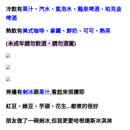
冷飲有
果汁
、
汽水
、
氣泡水
、
龍泉啤酒、柏克金
啤酒
熱飲有
美式咖啡
、
拿鐵
、
鮮奶
、
可可
、
熱茶
(
未成年請勿飲酒，請勿酒駕
)
旁邊有
剉冰
跟
果汁
,看起來很讚耶
紅豆、綠豆、芋頭、花生…都煮的很好
朋友做了一碗剉冰,但我更愛哈根達斯冰淇淋