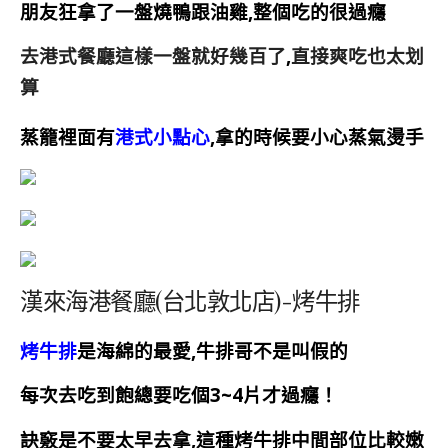
朋友狂拿了一盤燒鴨跟油雞,整個吃的很過癮
去港式餐廳這樣一盤就好幾百了
,
直接爽吃也太划
算
蒸籠裡面有
港式小點心
,
拿的時候要小心蒸氣燙手
漢來海港餐廳(台北敦北店)-烤牛排
烤牛排
是海綿的最愛
,
牛排哥不是叫假的
每次去吃到飽總要吃個3~4片才過癮！
訣竅是不要太早去拿,這種烤牛排中間部位比較嫩