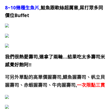
8~10幾種生魚片
,鮭魚跟軟絲超厲害,
屌打眾多同
價位Buffet
我們很熱愛壽司
,
連拿了兩輪…結果吃太多壽司米
感覺好飽阿!!
可另外單點的高單價握壽司
鰈魚握壽司、帆立貝
,
握壽司、赤蝦握壽司、牛肉握壽司
一次限點三貫
,