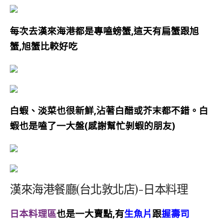
每次去漢來海港都是專嗑螃蟹,
這天有扁蟹跟旭
蟹,旭蟹比較好吃
白蝦、淡菜也很新鮮,沾著白醋或芥末都不錯。白
蝦也是嗑了一大盤(感謝幫忙剝蝦的朋友)
漢來海港餐廳(台北敦北店)-日本料理
日本料理區
也是一大賣點,有
生魚片
跟
握壽司