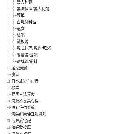
義大利麵
義法料理/義大利麵
菜單
西班牙料理
速食
酒吧
鐵板燒
韓式料理/韓炸/韓烤
餐酒館/酒吧
鹽酥雞/雞排
居家清潔
廣宣
日本旅遊自由行
歇業
泰國古法算命
海綿不專業心得
海綿住宿推薦
海綿好康便宜報妳知
海綿愛宅配
海綿愛按摩
海綿愛旅遊