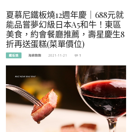
夏慕尼鐵板燒12週年慶｜688元就
能品嘗夢幻級日本A5和牛！東區
美食，約會餐廳推薦，壽星慶生8
折再送蛋糕(菜單價位)
鐵板燒
海綿飽飽
2021-11-21
1