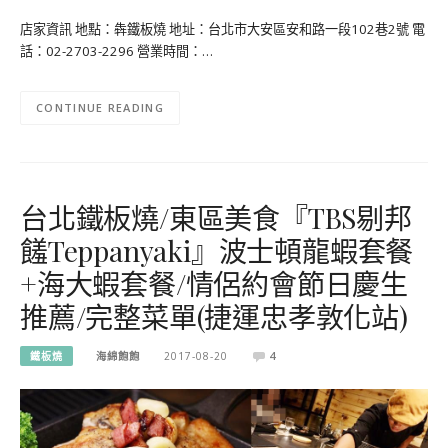
店家資訊 地點：犇鐵板燒 地址：台北市大安區安和路一段102巷2號 電
話：02-2703-2296 營業時間：…
CONTINUE READING
台北鐵板燒/東區美食『TBS剔邦
饈Teppanyaki』波士頓龍蝦套餐
+海大蝦套餐/情侶約會節日慶生
推薦/完整菜單(捷運忠孝敦化站)
鐵板燒
海綿飽飽
2017-08-20
4