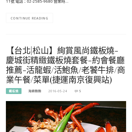
11號 電話：02-2585-9680 營業時…
CONTINUE READING
【台北|松山】絢賞風尚鐵板燒-
慶城街精緻鐵板燒套餐-約會餐廳
推薦-活龍蝦/活鮑魚/老饕牛排/商
業午餐/菜單(捷運南京復興站)
鐵板燒
海綿飽飽
2016-05-24
5