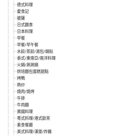
德式料理
愛食記
披薩
日式麵食
日本料理
早餐
早餐/早午餐
水餃/蒸餃/湯包/鍋貼
泰式/東南亞/南洋料理
火鍋/涮涮鍋
烘培麵包蛋糕甜點
烤鴨
熱炒
燒肉/燒烤
牛排
牛肉麵
異國料理
粵式料理/港式飲茶
素食餐廳
美式料理/漢堡/炸雞