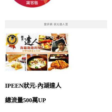
愛評網 狀元達人賞
IPEEN狀元-內湖達人
總流量500萬UP