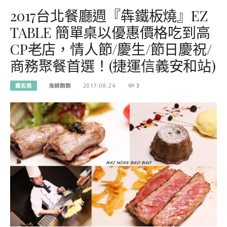
2017台北餐廳週『犇鐵板燒』EZ
TABLE 簡單桌以優惠價格吃到高
CP老店，情人節/慶生/節日慶祝/
商務聚餐首選！(捷運信義安和站)
鐵板燒
海綿飽飽
2017-08-24
3