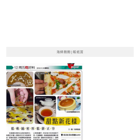
海綿飽飽|報紙賞