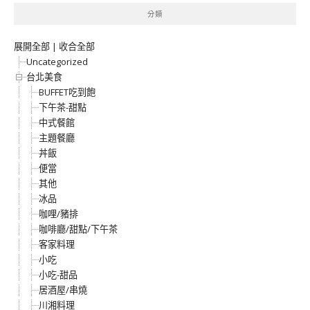
分類
展開全部
|
收合全部
Uncategorized
台北美食
BUFFET吃到飽
下午茶-甜點
中式餐館
主題餐廳
丼飯
便當
其他
冰品
咖哩/豬排
咖啡廳/甜點/下午茶
客家料理
小吃
小吃-甜品
居酒屋/串燒
川湘料理