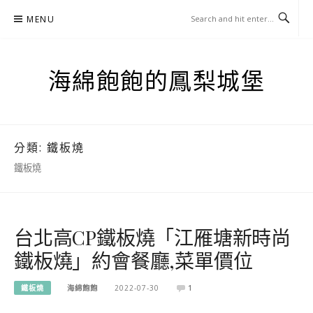
Skip
MENU
to
content
海綿飽飽的鳳梨城堡
分類:
鐵板燒
鐵板燒
台北高CP鐵板燒「江雁塘新時尚
鐵板燒」約會餐廳,菜單價位
鐵板燒
海綿飽飽
2022-07-30
1