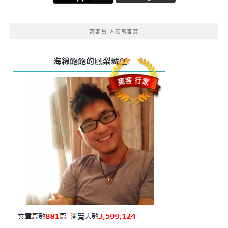
窩客島 人氣窩客賞