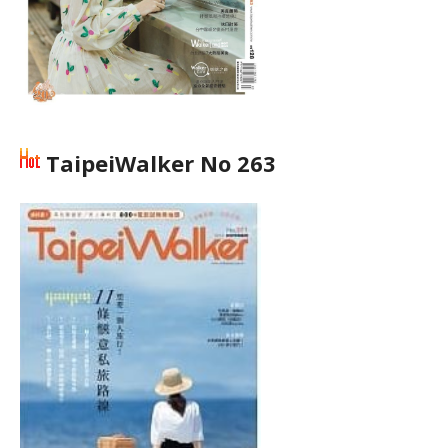
TaipeiWalker No 263