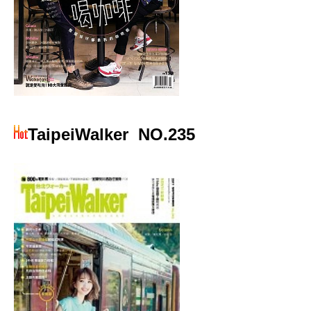
TaipeiWalker
NO.235