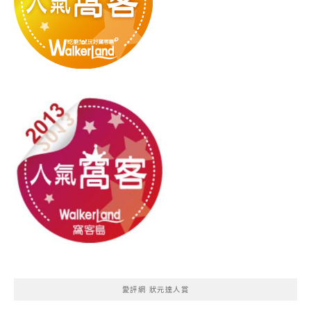
愛評網 狀元達人賞