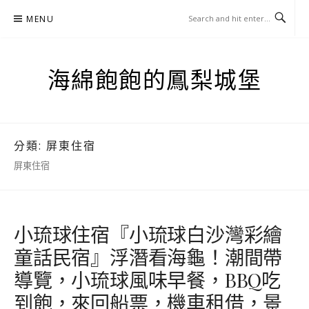
Skip
MENU
to
content
海綿飽飽的鳳梨城堡
分類:
屏東住宿
屏東住宿
小琉球住宿『小琉球白沙灣彩繪
童話民宿』浮潛看海龜！潮間帶
導覽，小琉球風味早餐，BBQ吃
到飽，來回船票，機車租借，景