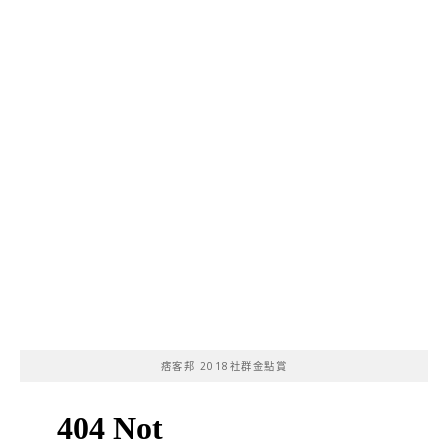
痞客邦 2018社群金點賞