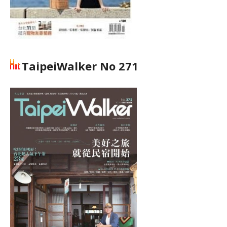
TaipeiWalker No 271