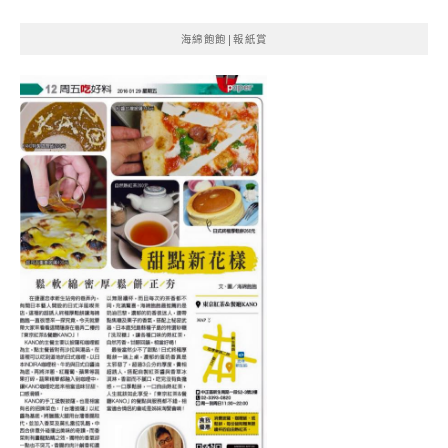
海綿飽飽|報紙賞