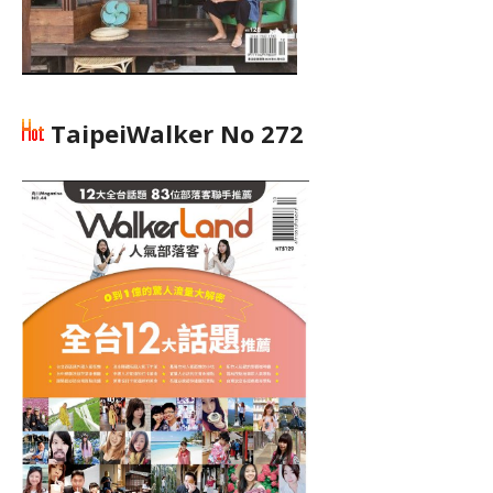
TaipeiWalker No 272