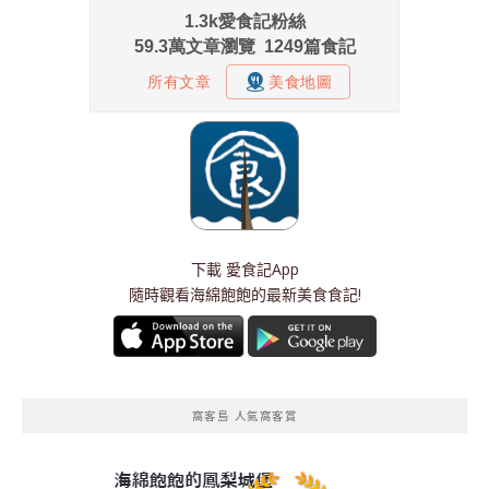
下載
愛食記App
隨時觀看海綿飽飽的最新美食食記!
窩客島 人氣窩客賞