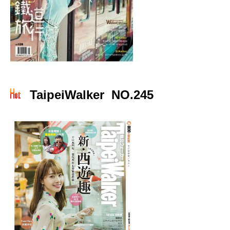
TaipeiWalker NO.245