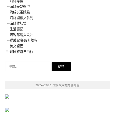
海綿穿搭
海綿美髮造型
海綿試乘體驗
海綿開箱文系列
海綿雜誌賞
生活隨記
痞客邦網頁設計
聯成電腦-設計課程
英文課程
韓國旅遊自由行
搜
尋
關
鍵
2024-2026 食尚玩家駐站部落客
字: