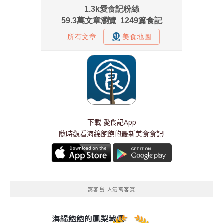
下載
愛食記App
隨時觀看海綿飽飽的最新美食食記!
窩客島 人氣窩客賞