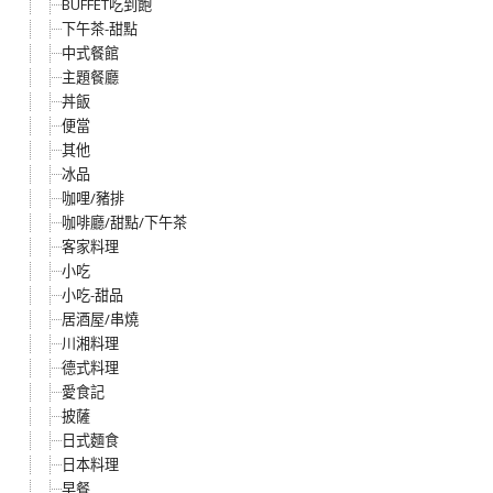
BUFFET吃到飽
下午茶-甜點
中式餐館
主題餐廳
丼飯
便當
其他
冰品
咖哩/豬排
咖啡廳/甜點/下午茶
客家料理
小吃
小吃-甜品
居酒屋/串燒
川湘料理
德式料理
愛食記
披薩
日式麵食
日本料理
早餐