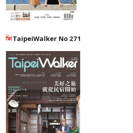
TaipeiWalker No 271