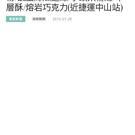
層酥/熔岩巧克力(近捷運中山站)
客家料理
海綿飽飽
2015-07-28