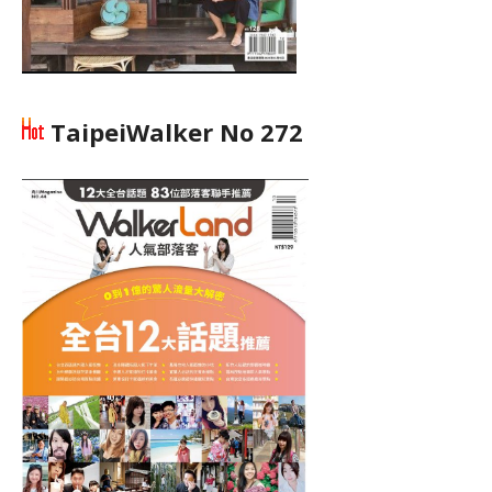
TaipeiWalker No 272