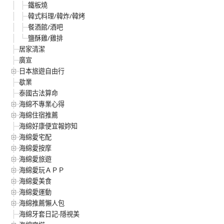
鐵板燒
韓式料理/韓炸/韓烤
餐酒館/酒吧
鹽酥雞/雞排
居家清潔
廣宣
日本旅遊自由行
歇業
泰國古法算命
海綿不專業心得
海綿住宿推薦
海綿好康便宜報妳知
海綿愛宅配
海綿愛按摩
海綿愛旅遊
海綿愛玩ＡＰＰ
海綿愛美食
海綿愛運動
海綿推薦懶人包
海綿牙套日記-隱視美