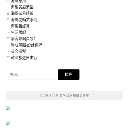
海綿穿搭
海綿美髮造型
海綿試乘體驗
海綿開箱文系列
海綿雜誌賞
生活隨記
痞客邦網頁設計
聯成電腦-設計課程
英文課程
韓國旅遊自由行
搜
尋
關
鍵
2024-2026 食尚玩家駐站部落客
字: