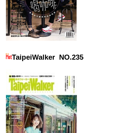
TaipeiWalker
NO.235