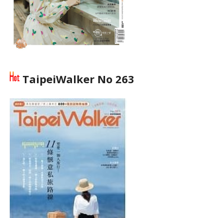
TaipeiWalker No 263