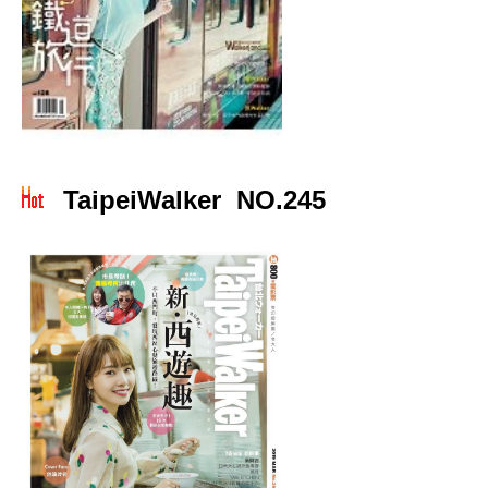
TaipeiWalker NO.245