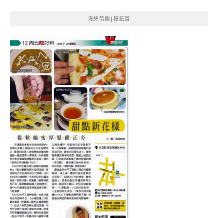
海綿飽飽|報紙賞