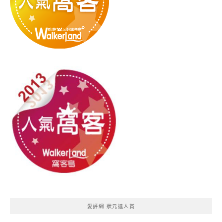
愛評網 狀元達人賞