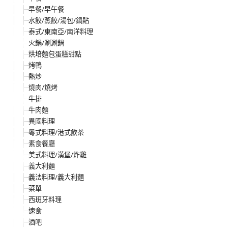
早餐/早午餐
水餃/蒸餃/湯包/鍋貼
泰式/東南亞/南洋料理
火鍋/涮涮鍋
烘培麵包蛋糕甜點
烤鴨
熱炒
燒肉/燒烤
牛排
牛肉麵
異國料理
粵式料理/港式飲茶
素食餐廳
美式料理/漢堡/炸雞
義大利麵
義法料理/義大利麵
菜單
西班牙料理
速食
酒吧