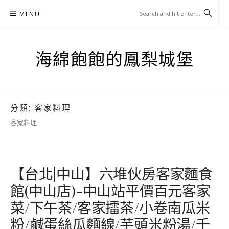
Skip
MENU
to
content
海綿飽飽的鳳梨城堡
分類:
客家料理
客家料理
【台北|中山】六堆伙房客家麵食
館(中山店)-中山站平價百元客家
菜/下午茶/客家擂茶/小卷南瓜米
粉/鹹蛋絲瓜麵線/芋頭米粉湯/千