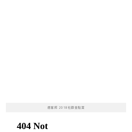
痞客邦 2018社群金點賞