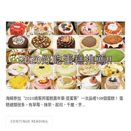
海綿參加〝2020痞客邦蛋糕嘉年華-覓蜜客〞一次品嚐108個蛋糕！ 蛋
糕總類很多，有草莓、抹茶、起司、千層、芋…
CONTINUE READING