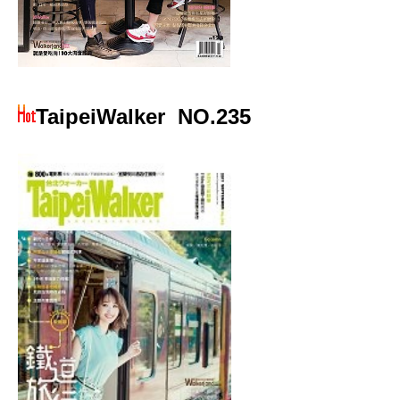
TaipeiWalker
NO.235