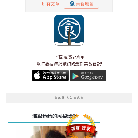
下載
愛食記App
隨時觀看海綿飽飽的最新美食食記!
窩客島 人氣窩客賞