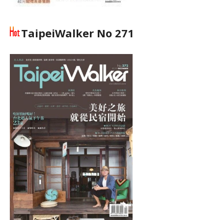
TaipeiWalker No 271