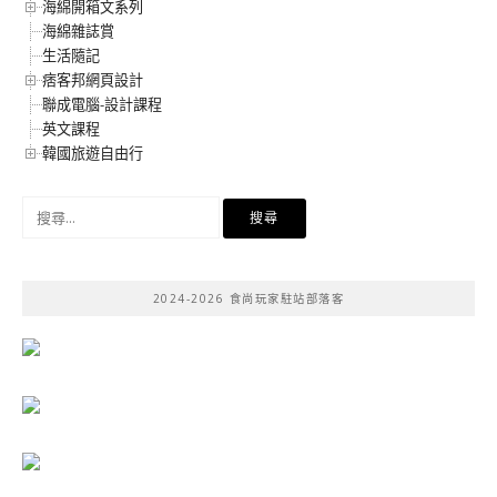
海綿開箱文系列
海綿雜誌賞
生活隨記
痞客邦網頁設計
聯成電腦-設計課程
英文課程
韓國旅遊自由行
搜
尋
關
鍵
2024-2026 食尚玩家駐站部落客
字: