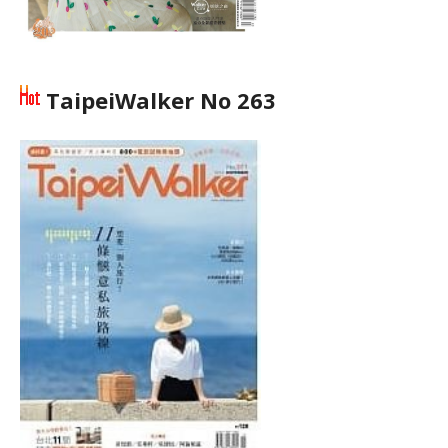
TaipeiWalker No 263