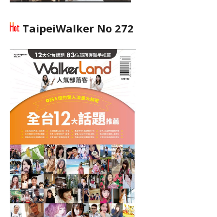
TaipeiWalker No 272