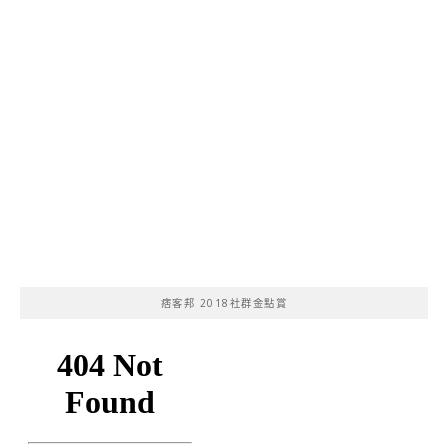
痞客邦 2018社群金點賞