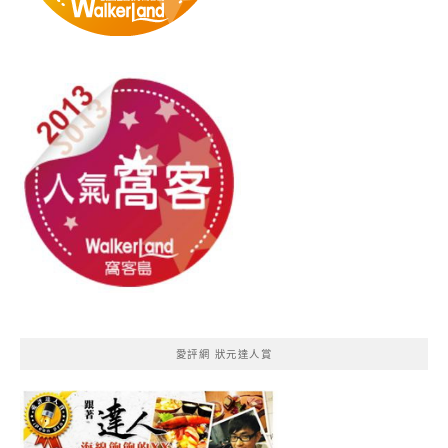
愛評網 狀元達人賞