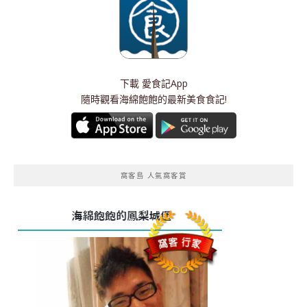
下載
愛食記App
隨時觀看海綿飽飽的最新美食食記!
窩客島 人氣窩客賞