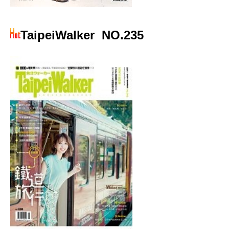
TaipeiWalker
NO.235