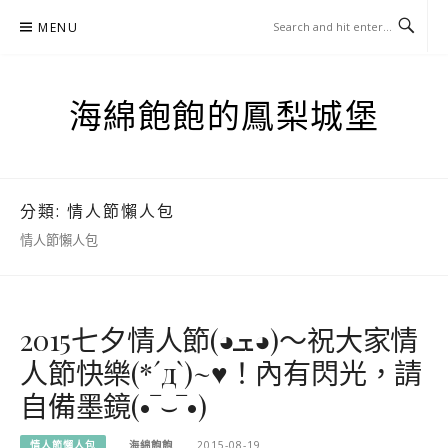
Skip
MENU
to
content
海綿飽飽的鳳梨城堡
分類:
情人節懶人包
情人節懶人包
2015七夕情人節(◕ܫ◕)～祝大家情
人節快樂(*´д`)~♥！內有閃光，請
自備墨鏡(•‾⌣‾•)
情人節懶人包
海綿飽飽
2015-08-19