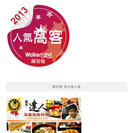
愛評網 狀元達人賞