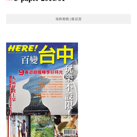
海綿飽飽|雜誌賞