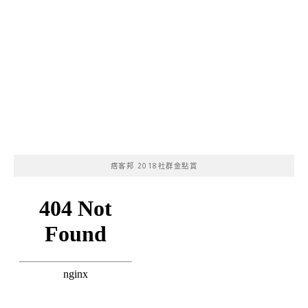
痞客邦 2018社群金點賞