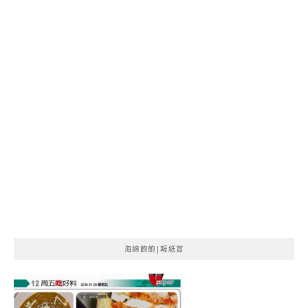
海綿飽飽|報紙賞