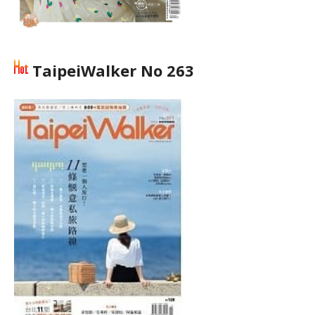
TaipeiWalker No 263