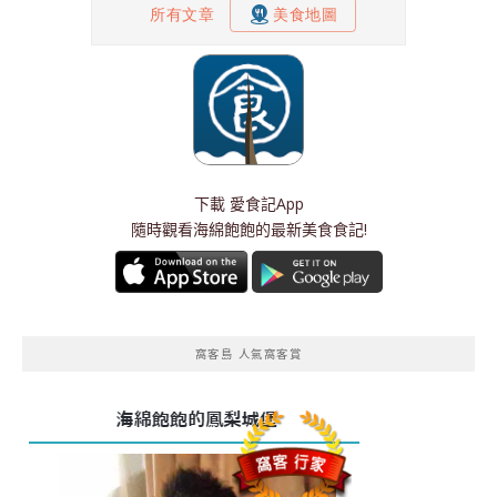
下載
愛食記App
隨時觀看海綿飽飽的最新美食食記!
窩客島 人氣窩客賞