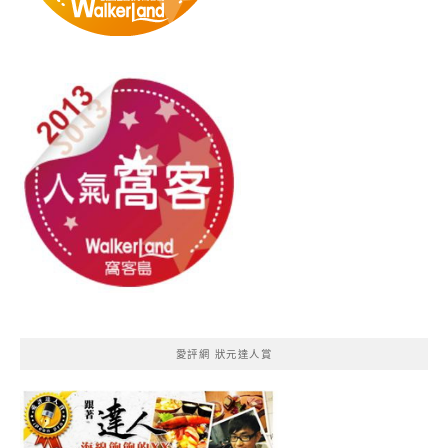
愛評網 狀元達人賞