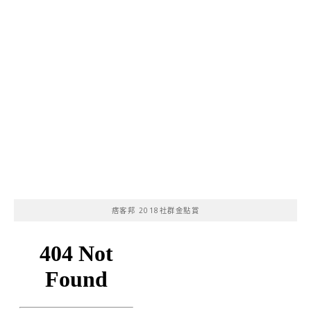
痞客邦 2018社群金點賞