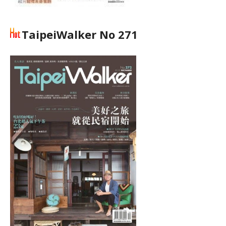
TaipeiWalker No 271