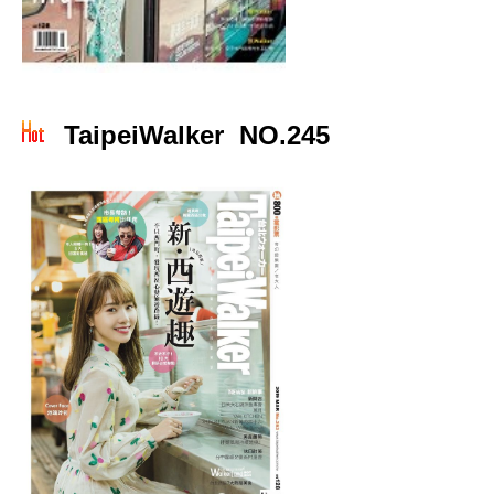
TaipeiWalker NO.245