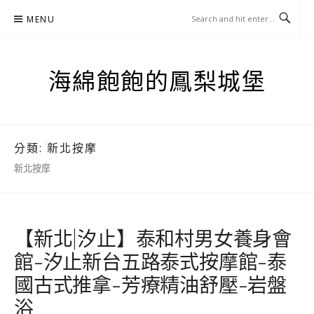
Skip
MENU
to
content
海綿飽飽的鳳梨城堡
分類:
新北按摩
新北按摩
【新北|汐止】泰和村男女養身會
館-汐止新台五路泰式按摩館-泰
國古式推拿-芳療精油舒壓-岩盤
浴