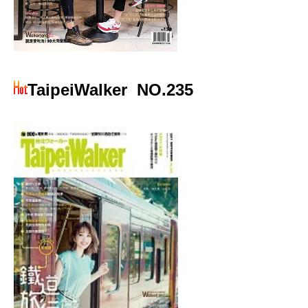
TaipeiWalker
NO.235