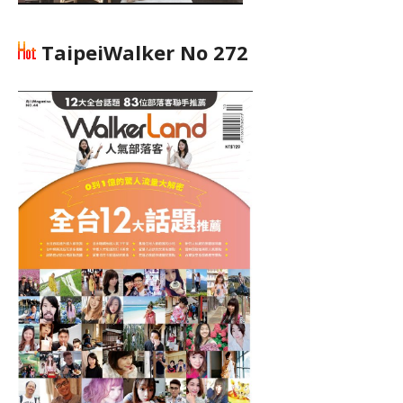
TaipeiWalker No 272