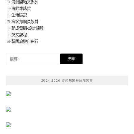
海綿開箱文系列
海綿雜誌賞
生活隨記
痞客邦網頁設計
聯成電腦-設計課程
英文課程
韓國旅遊自由行
搜
尋
關
鍵
2024-2026 食尚玩家駐站部落客
字: