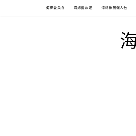
Skip
海綿愛美食
海綿愛旅遊
海綿推薦懶人包
to
content