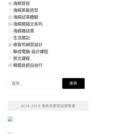
海綿穿搭
海綿美髮造型
海綿試乘體驗
海綿開箱文系列
海綿雜誌賞
生活隨記
痞客邦網頁設計
聯成電腦-設計課程
英文課程
韓國旅遊自由行
搜
尋
關
鍵
2024-2026 食尚玩家駐站部落客
字: