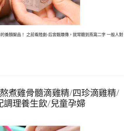
的養顏聖品！ 之前看陸劇-后宮甄嬛傳，就常聽到燕窩二字 一般人對
時熬煮雞骨髓滴雞精/四珍滴雞精/
配調理養生飲/兒童孕婦