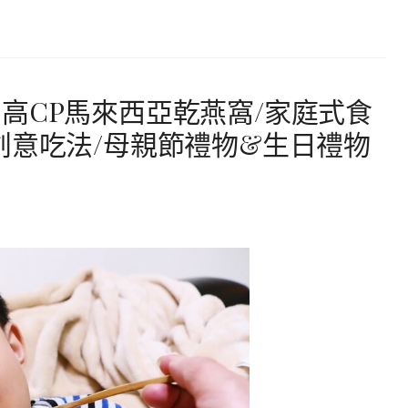
高CP馬來西亞乾燕窩/家庭式食
創意吃法/母親節禮物&生日禮物