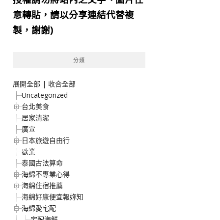
意轉貼，請以分享連結代替複
製，謝謝)
分類
展開全部
|
收合全部
Uncategorized
台北美食
居家清潔
廣宣
日本旅遊自由行
歇業
泰國古法算命
海綿不專業心得
海綿住宿推薦
海綿好康便宜報妳知
海綿愛宅配
宅配海鮮