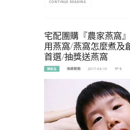
CONTINUE READING
宅配團購『農家燕窩』
用燕窩/燕窩怎麼煮及
首選/抽獎送燕窩
海綿飽飽
2017-04-13
5
補給品