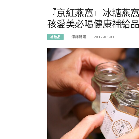
『京紅燕窩』冰糖燕窩
孩愛美必喝健康補給品
海綿飽飽
2017-05-01
補給品