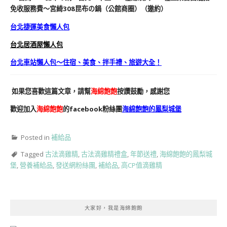
台北捷運美食懶人包
台北居酒屋懶人包
台北車站懶人包～住宿、美食、拌手禮、旅遊大全！
如果您喜歡這篇文章，請幫
海綿飽飽
按讚鼓勵，感謝您
歡迎加入
海綿飽飽
的facebook粉絲團
海綿飽飽的鳳梨城堡
Posted in
補給品
Tagged
古法滴雞精
,
古法滴雞精禮盒
,
年節送禮
,
海綿飽飽的鳳梨城
堡
,
營養補給品
,
發送網粉絲團
,
補給品
,
高CP值滴雞精
大家好，我是海綿飽飽