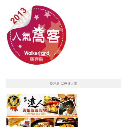
愛評網 狀元達人賞