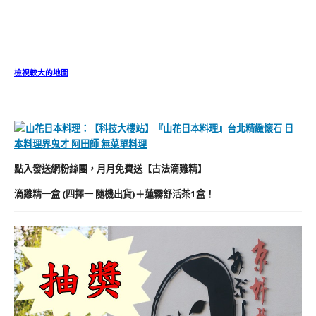
檢視較大的地圖
點入發送網粉絲團，月月免費送【古法滴雞精】
滴雞精一盒 (四擇一 隨機出貨)＋蓮霧舒活茶1盒！