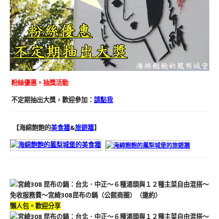
粉絲優惠。抽獎活動
不定期抽出大獎，歡迎參加：
請點我
【海綿飽飽的
美食牆
&
旅遊牆
】
懶人包。歡迎分享