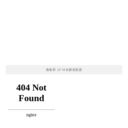
痞客邦 2018社群金點賞