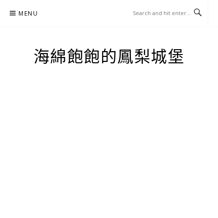
Skip
MENU
to
content
海綿飽飽的鳳梨城堡