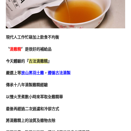
現代人工作忙碌加上飲食不均衡
〝
滴雞精
〞是很好的補給品
今天體驗的『
古法滴雞精
』
嚴選上等
放山黑羽土雞
，
遵循古法滴製
傳承十八年滴製雞精經驗
以慢火烹煮數小時來萃取全雞精華
最後再經過二次過濾和冷卻方式
將滴雞精上的油質及雜物去除