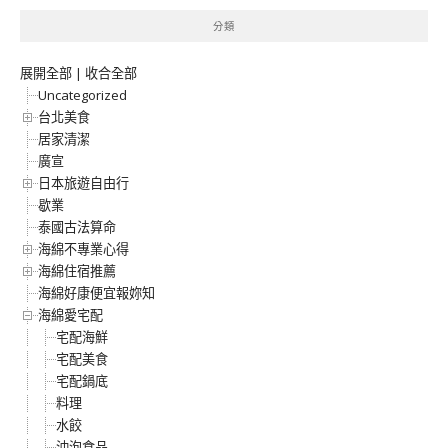
分類
展開全部
|
收合全部
Uncategorized
台北美食
居家清潔
廣宣
日本旅遊自由行
歇業
泰國古法算命
海綿不專業心得
海綿住宿推薦
海綿好康便宜報妳知
海綿愛宅配
宅配海鮮
宅配美食
宅配鍋底
料理
水餃
沖泡食品