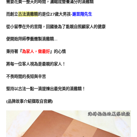
需要花費一整天的時間，濃縮成營養滿分的滴雞精
而創立
古法滴雞精
的是位27歲大男孩-
謝昱翔先生
從小留學在外的昱翔，回國後為了能親自照顧家人的健康
便開始拜師學藝燉製滴雞精…
秉持著『
為家人，做最好
』的心情
將每一位客人視為是最親的家人！
不畏時間的長短與辛苦
堅持以古法一點一滴提煉出最完美的滴雞精！
(品牌故事介紹擷取自官網)