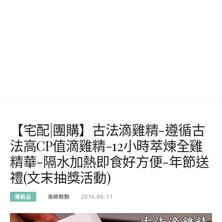
【宅配|團購】古法滴雞精-遵循古
法高CP值滴雞精-12小時萃煉全雞
精華-隔水加熱即食好方便-年節送
禮(文末抽獎活動)
補給品
海綿飽飽
2016-06-11