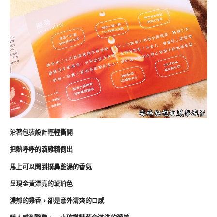
沿著包裝設計輕輕撕開
把熱呼呼的滴雞精倒出
馬上可以聞到撲鼻雞湯的香氣
呈現金黃漂亮的琥珀色
濃郁的雞香，卻是意外清爽的口感