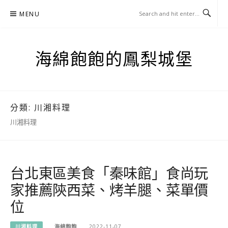
Skip
MENU
to
content
海綿飽飽的鳳梨城堡
分類:
川湘料理
川湘料理
台北東區美食「秦味館」食尚玩
家推薦陝西菜、烤羊腿、菜單價
位
川湘料理
海綿飽飽
2022-11-07