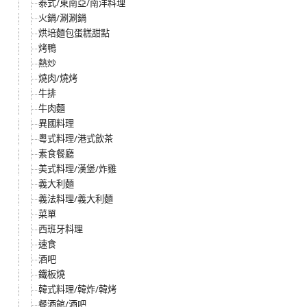
泰式/東南亞/南洋料理
火鍋/涮涮鍋
烘培麵包蛋糕甜點
烤鴨
熱炒
燒肉/燒烤
牛排
牛肉麵
異國料理
粵式料理/港式飲茶
素食餐廳
美式料理/漢堡/炸雞
義大利麵
義法料理/義大利麵
菜單
西班牙料理
速食
酒吧
鐵板燒
韓式料理/韓炸/韓烤
餐酒館/酒吧