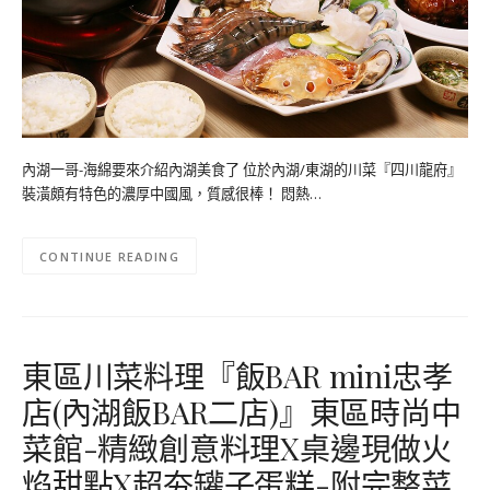
內湖一哥-海綿要來介紹內湖美食了 位於內湖/東湖的川菜『四川龍府』
裝潢頗有特色的濃厚中國風，質感很棒！ 悶熱…
CONTINUE READING
東區川菜料理『飯BAR mini忠孝
店(內湖飯BAR二店)』東區時尚中
菜館-精緻創意料理X桌邊現做火
焰甜點X超夯罐子蛋糕-附完整菜