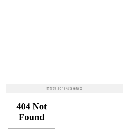
痞客邦 2018社群金點賞