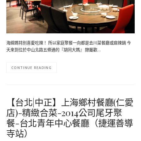
海綿媽特別喜愛吃辣！ 所以家庭聚餐一向都是去川菜餐廳或麻辣鍋 今
天來到位於中山北路五條通的『胡同大媽』 隸屬歡…
CONTINUE READING
【台北|中正】上海鄉村餐廳(仁愛
店)-精緻合菜-2014公司尾牙聚
餐-台北青年中心餐廳（捷運善導
寺站）