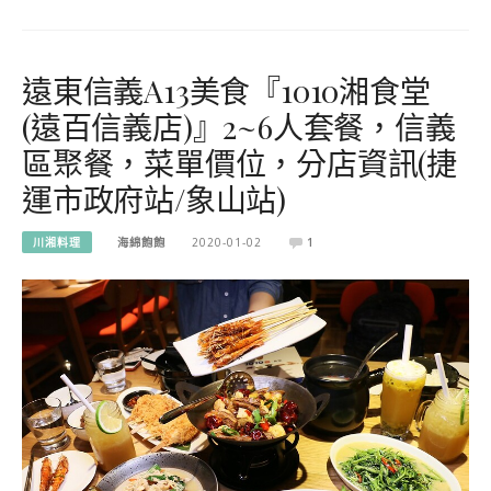
遠東信義A13美食『1010湘食堂
(遠百信義店)』2~6人套餐，信義
區聚餐，菜單價位，分店資訊(捷
運市政府站/象山站)
川湘料理
海綿飽飽
2020-01-02
1