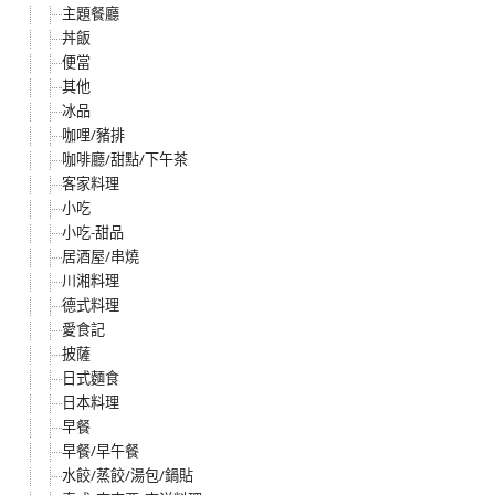
主題餐廳
丼飯
便當
其他
冰品
咖哩/豬排
咖啡廳/甜點/下午茶
客家料理
小吃
小吃-甜品
居酒屋/串燒
川湘料理
德式料理
愛食記
披薩
日式麵食
日本料理
早餐
早餐/早午餐
水餃/蒸餃/湯包/鍋貼