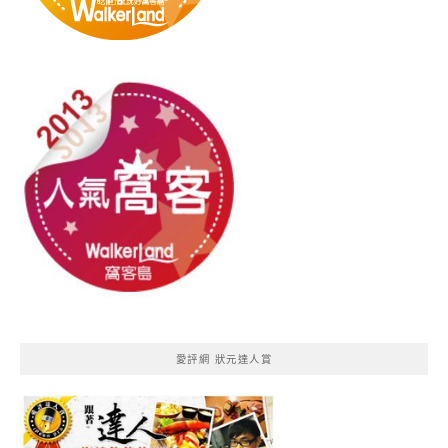
愛評網 狀元達人賞