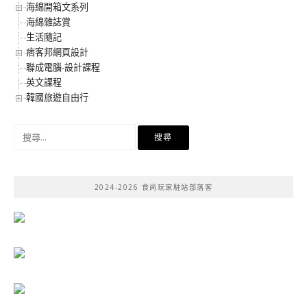
海綿開箱文系列
海綿雜誌賞
生活隨記
痞客邦網頁設計
聯成電腦-設計課程
英文課程
韓國旅遊自由行
搜
尋
關
鍵
2024-2026 食尚玩家駐站部落客
字: