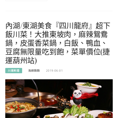
內湖/東湖美食『四川龍府』超下
飯川菜！大推東坡肉，麻辣鴛鴦
鍋，皮蛋香菜鍋，白飯、鴨血、
豆腐無限量吃到飽，菜單價位(捷
運葫州站)
川湘料理
海綿飽飽
2019-06-01