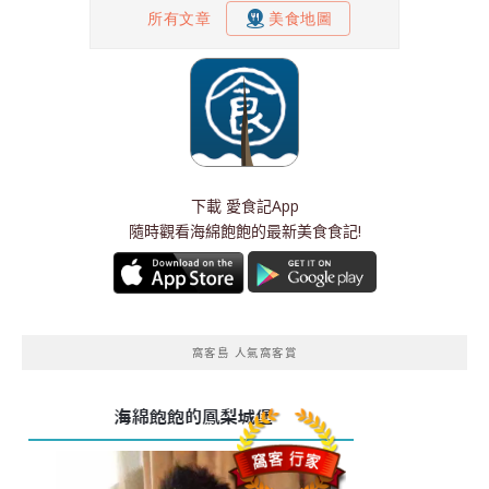
下載
愛食記App
隨時觀看海綿飽飽的最新美食食記!
窩客島 人氣窩客賞