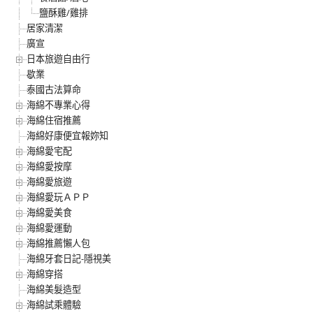
鹽酥雞/雞排
居家清潔
廣宣
日本旅遊自由行
歇業
泰國古法算命
海綿不專業心得
海綿住宿推薦
海綿好康便宜報妳知
海綿愛宅配
海綿愛按摩
海綿愛旅遊
海綿愛玩ＡＰＰ
海綿愛美食
海綿愛運動
海綿推薦懶人包
海綿牙套日記-隱視美
海綿穿搭
海綿美髮造型
海綿試乘體驗