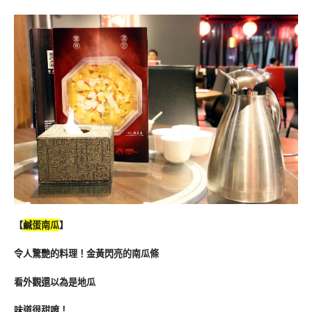
【
鹹蛋南瓜
】
令人驚艷的料理！金黃閃亮的南瓜條
看外觀還以為是地瓜
味道很甜唷！