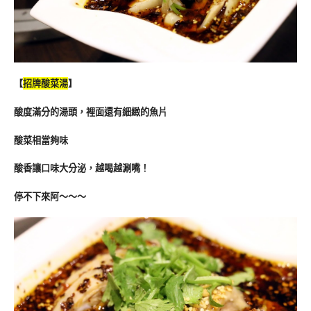
【
招牌酸菜湯
】
酸度滿分的湯頭，裡面還有細緻的魚片
酸菜相當夠味
酸香讓口味大分泌，越喝越涮嘴！
停不下來阿～～～