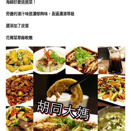
海綿好愛這道菜！
旁邊的湯汁味道濃郁夠味，直逼濃湯等級
還添加了皮蛋
花椰菜翠綠軟嫩