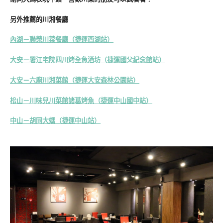
另外推薦的川湘餐廳
內湖－聯榮川菜餐廳（捷運西湖站）
大安－署江宅院四川烤全魚酒坊（捷運國父紀念館站）
大安－六廚川湘菜館（捷運大安森林公園站）
松山－川味兒川菜館諸葛烤魚（捷運中山國中站）
中山－胡同大媽（捷運中山站）