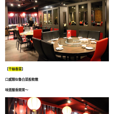
【
干絲香菜
】
口感類似魯白菜般軟嫩
味道酸香開胃～