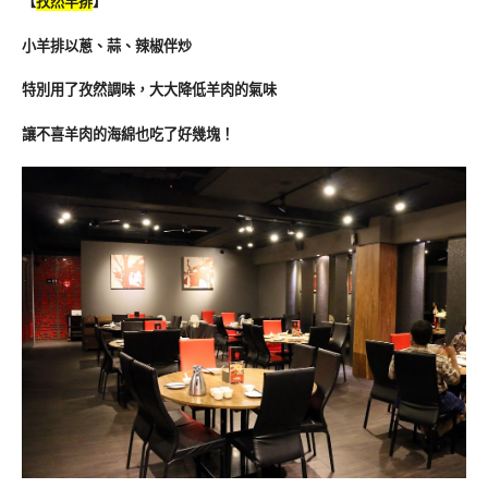
【
孜然羊排
】
小羊排以蔥、蒜、辣椒伴炒
特別用了孜然調味，大大降低羊肉的氣味
讓不喜羊肉的海綿也吃了好幾塊！