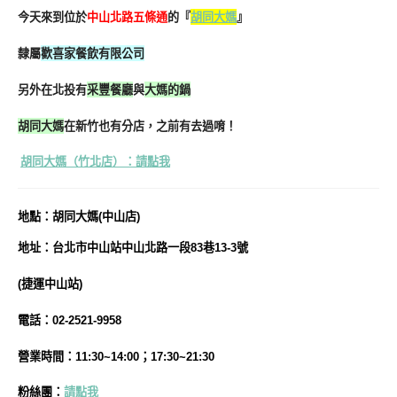
今天來到位於
中山北路五條通
的『
胡同大媽
』
隸屬
歡喜家餐飲有限公司
另外在北投有
采豐餐廳
與
大媽的鍋
胡同大媽
在新竹也有分店，之前有去過唷！
胡同大媽（竹北店）：請點我
地
點
：胡同大媽(中山店)
地址：台北市中山站中山北路一段83巷13-3號
(捷運中山站)
電話：02-2521-9958
營業時間：11:30~14:00；17:30~21:30
粉絲團：
請點我