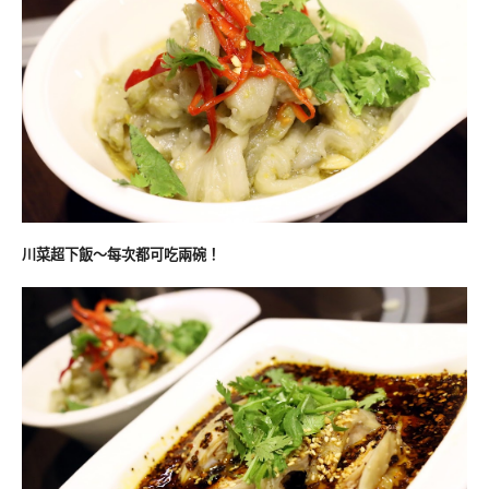
川菜超下飯～每次都可吃兩碗！