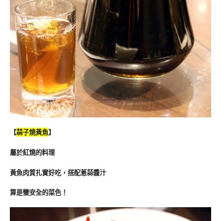
【
蒜子燒黃魚
】
屬於紅燒的料理
黃魚肉質扎實好吃，搭配蔥蒜醬汁
算是蠻安全的菜色！