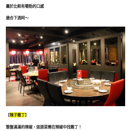
屬於比較有嚼勁的口感
適合下酒阿～
【
辣子雞丁
】
整盤滿滿的辣椒，這道菜需在辣椒中找雞丁！