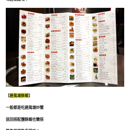
【
避風塘酥蝦
】
一般都是吃避風塘炒蟹
這回搭配鹽酥蝦也蠻搭