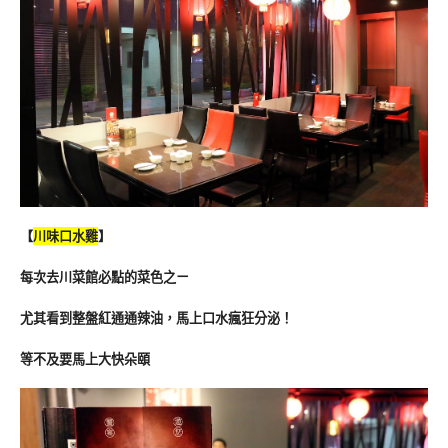
【
川味口水雞
】
每次去川菜館必點的菜色之ㄧ
尤其看到整盤紅通通辣油，馬上口水瘋狂分泌！
等不及要馬上大快朵頤