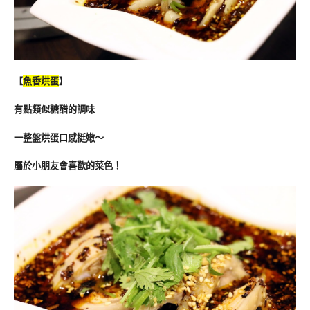
【
魚香烘蛋
】
有點類似糖醋的調味
一整盤烘蛋口感挺嫩～
屬於小朋友會喜歡的菜色！