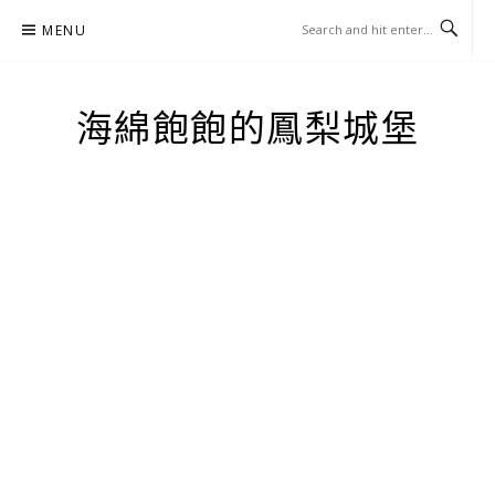
Skip
MENU
to
content
海綿飽飽的鳳梨城堡