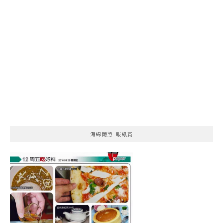
海綿飽飽|報紙賞