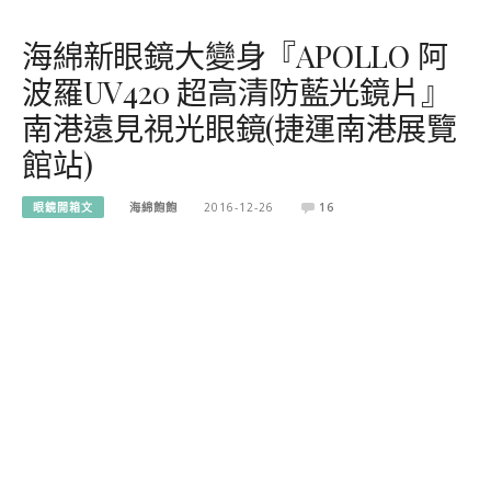
海綿新眼鏡大變身『APOLLO 阿
波羅UV420 超高清防藍光鏡片』
南港遠見視光眼鏡(捷運南港展覽
館站)
眼鏡開箱文
海綿飽飽
2016-12-26
16