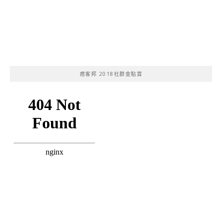
痞客邦 2018社群金點賞