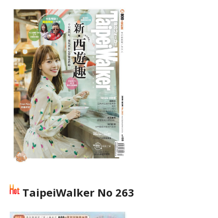
TaipeiWalker No 263