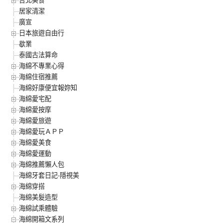
台北美食
居家清潔
廣宣
日本旅遊自由行
歇業
泰國古法算命
海綿不專業心得
海綿住宿推薦
海綿好康便宜報妳知
海綿愛宅配
海綿愛按摩
海綿愛旅遊
海綿愛玩ＡＰＰ
海綿愛美食
海綿愛運動
海綿推薦懶人包
海綿牙套日記-隱視美
海綿穿搭
海綿美髮造型
海綿試乘體驗
海綿開箱文系列