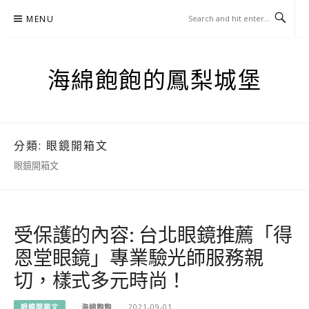
Skip
MENU
to
content
海綿飽飽的鳳梨城堡
分類:
眼鏡開箱文
眼鏡開箱文
受保護的內容: 台北眼鏡推薦「得
恩堂眼鏡」專業驗光師服務親
切，樣式多元時尚！
眼鏡開箱文
海綿飽飽
2021-09-01