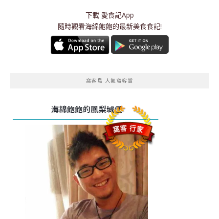
下載
愛食記App
隨時觀看海綿飽飽的最新美食食記!
窩客島 人氣窩客賞