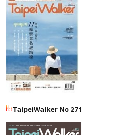
TaipeiWalker No 271