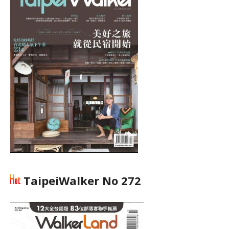
TaipeiWalker No 272