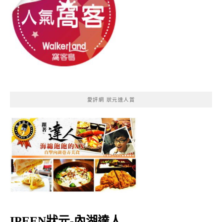
愛評網 狀元達人賞
IPEEN狀元-內湖達人