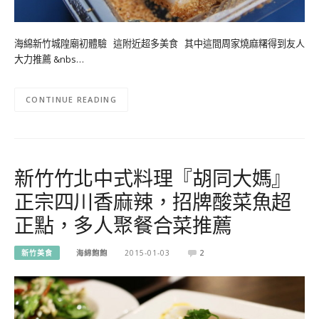
海綿新竹城隍廟初體驗 這附近超多美食 其中這間周家燒麻糬得到友人
大力推薦 &nbs…
CONTINUE READING
新竹竹北中式料理『胡同大媽』
正宗四川香麻辣，招牌酸菜魚超
正點，多人聚餐合菜推薦
新竹美食
海綿飽飽
2015-01-03
2