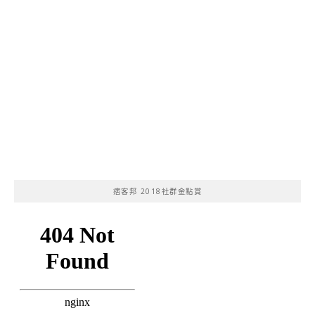
痞客邦 2018社群金點賞