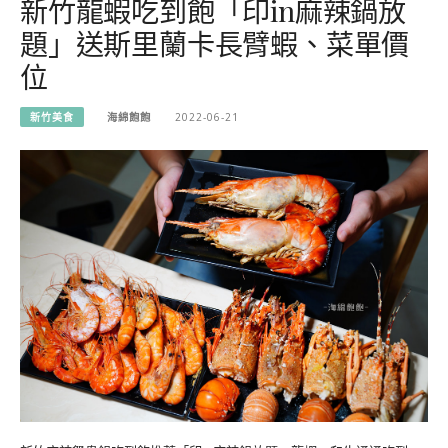
新竹龍蝦吃到飽「印in麻辣鍋放
題」送斯里蘭卡長臂蝦、菜單價
位
新竹美食
海綿飽飽
2022-06-21