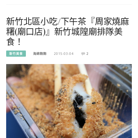
新竹北區小吃/下午茶『周家燒麻
糬(廟口店)』新竹城隍廟排隊美
食！
新竹美食
海綿飽飽
2015-03-04
2