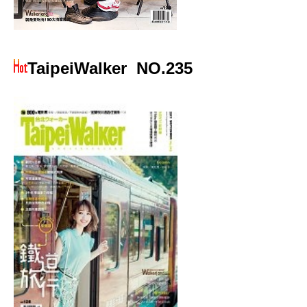
TaipeiWalker
NO.235