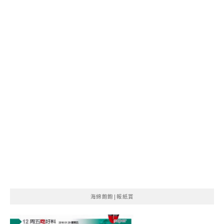
海綿飽飽|報紙賞