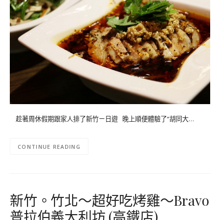
趁著周休假期跟家人排了新竹ㄧ日遊 晚上順便體驗了”胡同大…
CONTINUE READING
新竹。竹北～超好吃烤雞～Bravo
普拉伯義大利坊 (高鐵店)