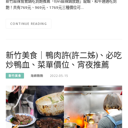
新竹麻辣鴛鴦鍋吃到飽推薦「印in麻辣鍋放題」龍蝦、和牛通通吃到
飽！共有769元、969元、1769元三種價位可…
CONTINUE READING
新竹美食｜鴨肉許(許二姊)、必吃
炒鴨血、菜單價位、宵夜推薦
新竹美食
海綿飽飽
2022-05-15