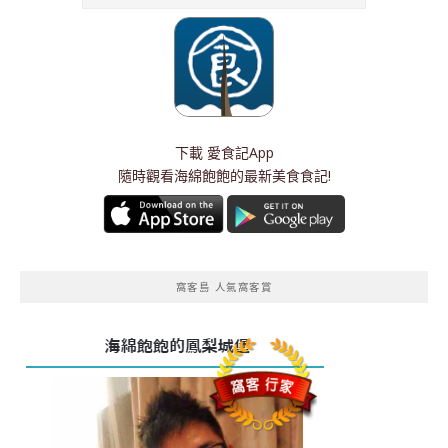
下載
愛食記App
隨時觀看海綿飽飽的最新美食食記!
窩客島 人氣窩客賞