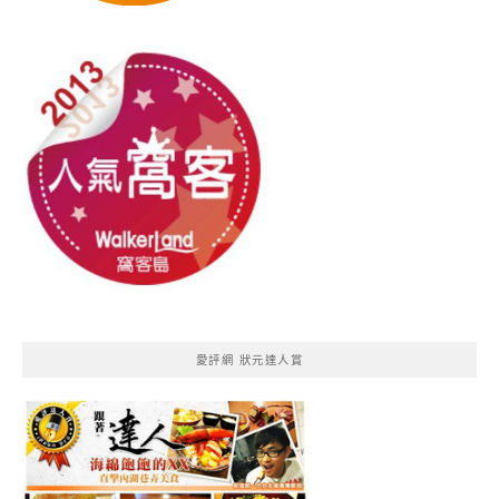
愛評網 狀元達人賞