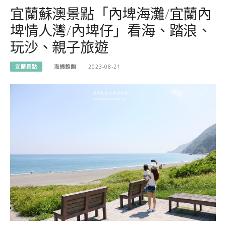
宜蘭蘇澳景點「內埤海灘/宜蘭內
埤情人灣/內埤仔」看海、踏浪、
玩沙、親子旅遊
宜蘭景點
海綿飽飽
2023-08-21