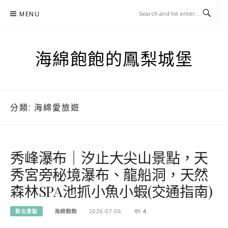
Skip
MENU
to
content
海綿飽飽的鳳梨城堡
分類:
海綿愛旅遊
秀峰瀑布｜汐止大尖山景點，天
秀宮旁秘境瀑布、龍船洞，天然
森林SPA池抓小魚小蝦(交通指南)
新北景點
海綿飽飽
2026-07-06
4