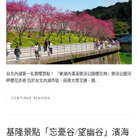
台北內湖第一名賞櫻景點！ 『東湖內溝溪樂活公園櫻花林』樂活公園河
畔櫻花步道 位於台北內湖市區，搭乘大眾交通、開…
CONTINUE READING
基隆景點「忘憂谷/望幽谷」濱海