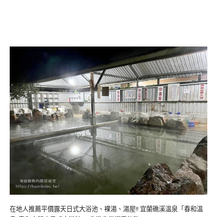
在地人推薦平價露天日式大浴池、裸湯、湯屋!! 宜蘭礁溪溫泉「春和溫