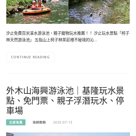
汐止免費百米溪水游泳池，親子寵物玩水推薦！！ 汐止玩水景點「柯子
林天然游泳池」 五指山上柯子林茶莊裡不秘境的沁…
CONTINUE READING
外木山海興游泳池｜基隆玩水景
點、免門票、親子浮潛玩水、停
車場
北部海灘
海綿飽飽
2025-07-13