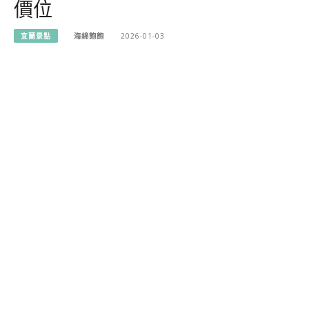
價位
宜蘭景點
海綿飽飽
2026-01-03