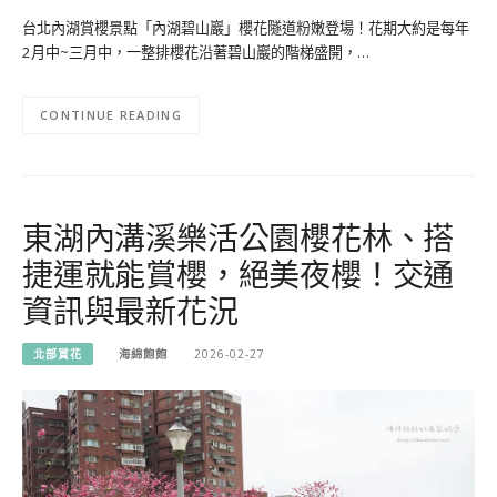
台北內湖賞櫻景點「內湖碧山巖」櫻花隧道粉嫩登場！花期大約是每年
2月中~三月中，一整排櫻花沿著碧山巖的階梯盛開，…
CONTINUE READING
東湖內溝溪樂活公園櫻花林、搭
捷運就能賞櫻，絕美夜櫻！交通
資訊與最新花況
北部賞花
海綿飽飽
2026-02-27