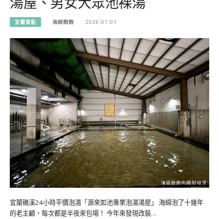
湯屋、男女大眾池裸湯
宜蘭景點
海綿飽飽
2026-01-01
宜蘭礁溪24小時平價泡湯「源來如池專業泡湯湯屋」 海綿泡了十幾年
的老主顧，每次都是半夜來包場！ 今年來發現改裝…