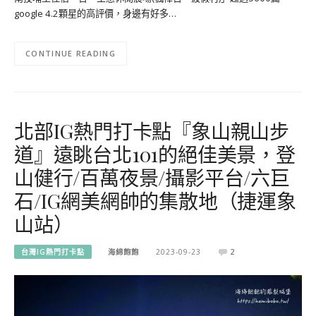
google 4.2顆星的高評價，身邊有好多…
CONTINUE READING
北部IG熱門打卡點『象山親山步
道』遠眺台北101的絕佳美景，登
山健行/百萬夜景/攝影平台/六巨
石/IG網美網帥的集散地（捷運象
山站）
台灣IG熱門打卡點
海綿飽飽
2023-09-23
2