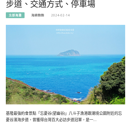
步道、交通方式、停車場
北部海灘
海綿飽飽
2024-02-14
基隆最強約會景點「忘憂谷(望幽谷)」八斗子漁港跟潮境公園附近的忘
憂谷濱海步道，曾獲得台灣百大必訪步道冠軍，是一…