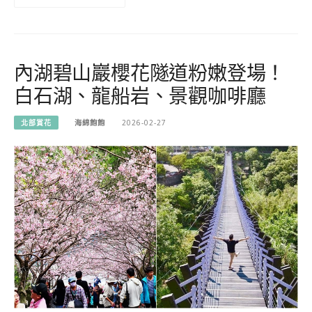
內湖碧山巖櫻花隧道粉嫩登場！
白石湖、龍船岩、景觀咖啡廳
北部賞花
海綿飽飽
2026-02-27