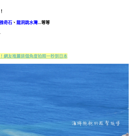
！
雅奇石
、
龍洞跳水灣
…等等
~
！網友推薦這個角度拍照一秒到日本