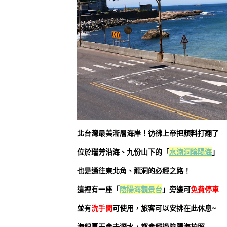
北台灣最美漸層海岸！彷彿上帝把顏料打翻了
位於瑞芳沿海、九份山下的「
水湳洞陰陽海
」
也是通往東北角、龍洞的必經之路！
這裡有一座「
陰陽海觀景台
」旁邊可
免費停車
並有
洗手間
可使用，旅客可以安排在此休息~
海綿夏天會去潛水，都會經過陰陽海拍照