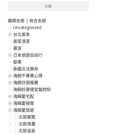
分類
展開全部
|
收合全部
Uncategorized
台北美食
居家清潔
廣宣
日本旅遊自由行
歇業
泰國古法算命
海綿不專業心得
海綿住宿推薦
海綿好康便宜報妳知
海綿愛宅配
海綿愛按摩
海綿愛旅遊
北部展覽
北部海灘
北部溫泉