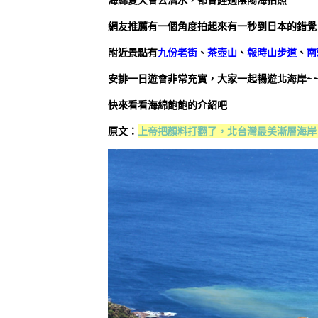
網友推薦有一個角度拍起來有一秒到日本的錯覺
附近景點有
九份老街
、
茶壺山
、
報時山步道
、
南
安排一日遊會非常充實，大家一起暢遊北海岸~
快來看看海綿飽飽的介紹吧
原文：
上帝把顏料打翻了，北台灣最美漸層海岸