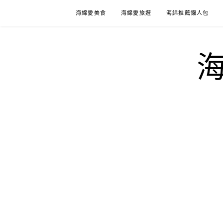
Skip
海綿愛美食
海綿愛旅遊
海綿推薦懶人包
to
content