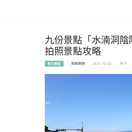
九份景點「水湳洞陰
拍照景點攻略
海綿飽飽
2021-10-02
1
新北景點