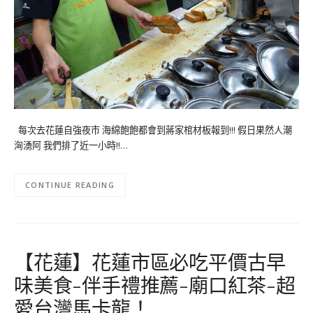
每次去花蓮自強夜市 海綿飽飽都會到蔣家棺材板報到!!! 假日果然人潮
洶湧阿 我們排了近一小時!!…
CONTINUE READING
【花蓮】花蓮市區必吃平價古早
味美食-伴手禮推薦-廟口紅茶-超
愛台灣馬卡龍！