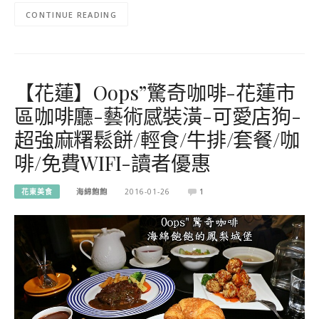
CONTINUE READING
【花蓮】Oops”驚奇咖啡-花蓮市
區咖啡廳-藝術感裝潢-可愛店狗-
超強麻糬鬆餅/輕食/牛排/套餐/咖
啡/免費WIFI-讀者優惠
花東美食
海綿飽飽
2016-01-26
1