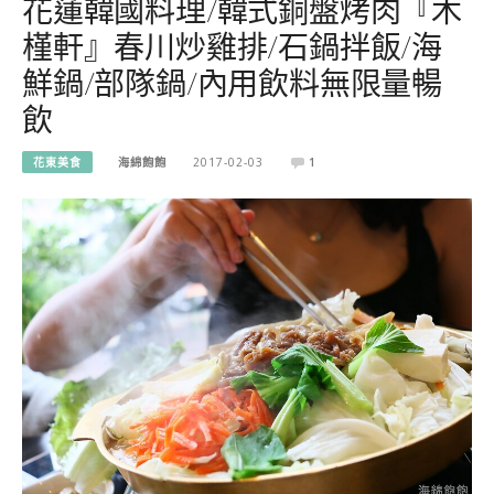
花蓮韓國料理/韓式銅盤烤肉『木
槿軒』春川炒雞排/石鍋拌飯/海
鮮鍋/部隊鍋/內用飲料無限量暢
飲
花東美食
海綿飽飽
2017-02-03
1