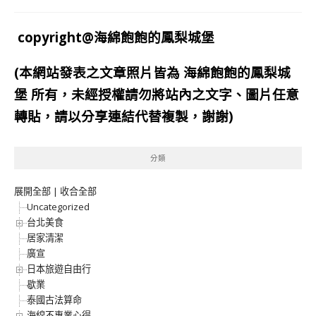
copyright@海綿飽飽的鳳梨城堡
(本網站發表之文章照片皆為
海綿飽飽的鳳梨城
堡
所有，未經授權請勿將站內之文字、圖片任意
轉貼，請以分享連結代替複製，謝謝)
分類
展開全部
|
收合全部
Uncategorized
台北美食
居家清潔
廣宣
日本旅遊自由行
歇業
泰國古法算命
海綿不專業心得