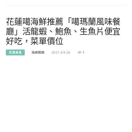
花蓮噶海鮮推薦「噶瑪蘭風味餐
廳」活龍蝦、鮑魚、生魚片便宜
好吃，菜單價位
花東美食
海綿飽飽
2021-04-26
1