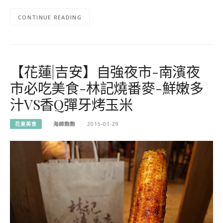
CONTINUE READING
【花蓮|吉安】自強夜市-南濱夜
市必吃美食-林記燒番麥-鮮嫩多
汁VS香Q彈牙烤玉米
花東美食
海綿飽飽
2015-01-29