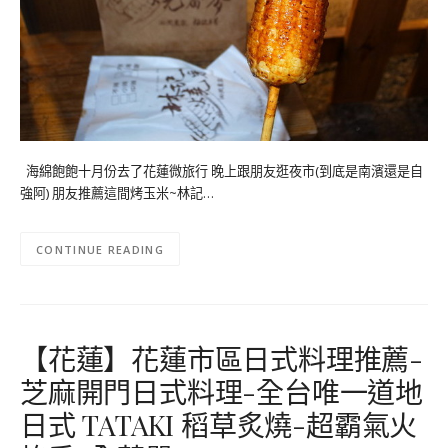
海綿飽飽十月份去了花蓮微旅行 晚上跟朋友逛夜市(到底是南濱還是自
強阿) 朋友推薦這間烤玉米~林記…
CONTINUE READING
【花蓮】花蓮市區日式料理推薦-
芝麻開門日式料理-全台唯一道地
日式 TATAKI 稻草炙燒-超霸氣火