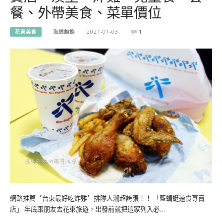
餐、外帶美食、菜單價位
花東美食
海綿飽飽
2021-01-03
1
網路推薦〝台東最好吃炸雞〞排隊人潮超誇張！！ 「藍蜻蜓速食專賣
店」 年底跟朋友去花東旅遊，出發前就把這家列入必…