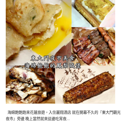
海綿飽飽跑來花蓮旅遊，入住麗翔酒店 就在開幕不久的『東大門觀光
夜市』旁邊 晚上當然就來這邊吃宵夜…