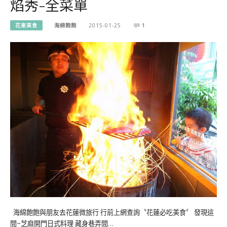
焰秀-全菜單
花東美食
海綿飽飽
2015-01-25
1
海綿飽飽與朋友去花蓮微旅行 行前上網查詢〝花蓮必吃美食〞 發現這
間~芝麻開門日式料理 藏身巷弄間…