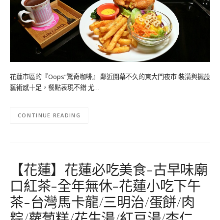
花蓮市區的『Oops”驚奇咖啡』 鄰近開幕不久的東大門夜市 裝潢與擺設
藝術感十足，餐點表現不錯 尤…
CONTINUE READING
【花蓮】花蓮必吃美食-古早味廟
口紅茶-全年無休-花蓮小吃下午
茶-台灣馬卡龍/三明治/蛋餅/肉
粽/蘿蔔糕/花生湯/紅豆湯/杏仁