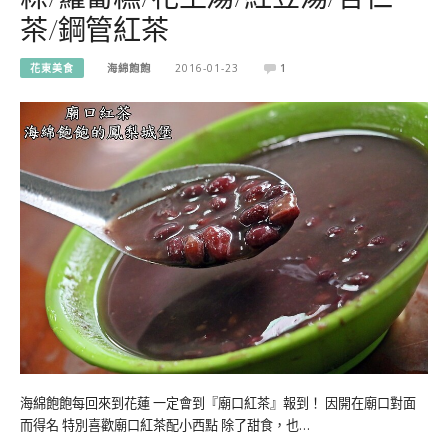
茶/鋼管紅茶
花東美食
海綿飽飽
2016-01-23
1
海綿飽飽每回來到花蓮 一定會到『廟口紅茶』報到！ 因開在廟口對面
而得名 特別喜歡廟口紅茶配小西點 除了甜食，也…