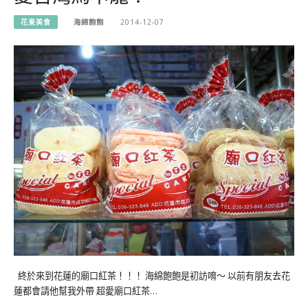
花東美食
海綿飽飽
2014-12-07
終於來到花蓮的廟口紅茶！！！ 海綿飽飽是初訪唷～ 以前有朋友去花
蓮都會請他幫我外帶 超愛廟口紅茶…