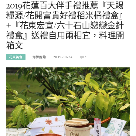
2019花蓮百大伴手禮推薦『天賜
糧源/花開富貴好禮稻米桶禮盒』
+『花東宏宣/六十石山戀戀金針
禮盒』送禮自用兩相宜，料理開
箱文
花東美食
海綿飽飽
2019-08-24
1