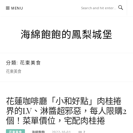
Skip
MENU
to
content
海綿飽飽的鳳梨城堡
分類:
花東美食
花東美食
花蓮咖啡廳「小和好點」肉桂捲
界的LV、淋醬超邪惡，每人限購2
個！菜單價位，宅配肉桂捲
花東美食
海綿飽飽
2022-10-01
2