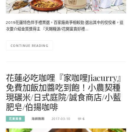
2019花蓮特色伴手禮票選，百家廠商爭相較勁 選出其中的佼佼者，這
次要介紹金質獎得主 『天賜糧源/花開富貴好禮…
CONTINUE READING
花蓮必吃咖哩『家咖哩Jiacurry』
免費加飯加醬吃到飽！小農契種
現碾米/日式庭院/誠食商店/小藍
肥皂/伯揚咖啡
花東美食
海綿飽飽
2017-03-10
6