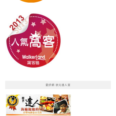
愛評網 狀元達人賞