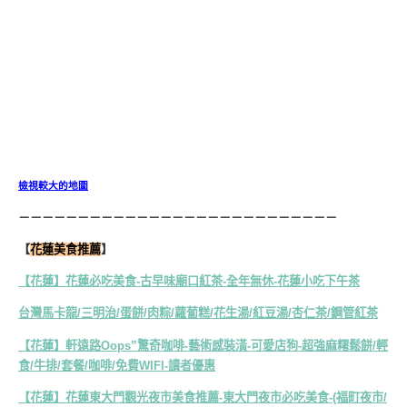
檢視較大的地圖
－－－－－－－－－－－－－－－－－－－－－－－－－－－
【
花蓮美食推薦
】
【花蓮】花蓮必吃美食-古早味廟口紅茶-全年無休-花蓮小吃下午茶
台灣馬卡龍/三明治/蛋餅/肉粽/蘿蔔糕/花生湯/紅豆湯/杏仁茶/鋼管紅茶
【花蓮】軒遠路Oops”驚奇咖啡-藝術感裝潢-可愛店狗-超強麻糬鬆餅/輕
食/牛排/套餐/咖啡/免費WIFI-讀者優惠
【花蓮】花蓮東大門觀光夜市美食推薦-東大門夜市必吃美食-(福町夜市/