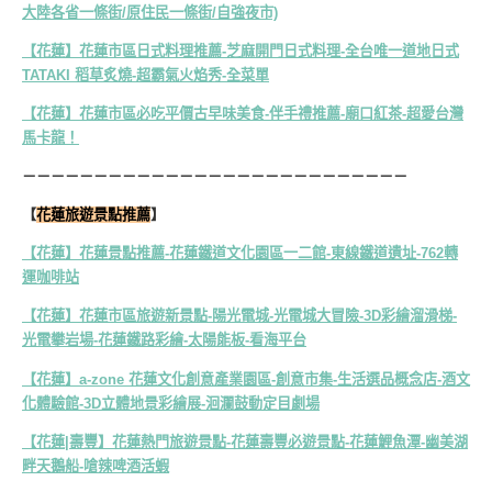
大陸各省一條街/原住民一條街/自強夜市)
【花蓮】花蓮市區日式料理推薦-芝麻開門日式料理-全台唯一道地日式
TATAKI 稻草炙燒-超霸氣火焰秀-全菜單
【花蓮】花蓮市區必吃平價古早味美食-伴手禮推薦-廟口紅茶-超愛台灣
馬卡龍！
－－－－－－－－－－－－－－－－－－－－－－－－－－－
【
花蓮旅遊景點推薦
】
【花蓮】花蓮景點推薦-花蓮鐵道文化園區一二館-東線鐵道遺址-762轉
運咖啡站
【花蓮】花蓮市區旅遊新景點-陽光電城-光電城大冒險-3D彩繪溜滑梯-
光電攀岩場-花蓮鐵路彩繪-太陽能板-看海平台
【花蓮】a-zone 花蓮文化創意產業園區-創意市集-生活選品概念店-酒文
化體驗館-3D立體地景彩繪展-洄瀾鼓動定目劇場
【花蓮|壽豐】花蓮熱門旅遊景點-花蓮壽豐必遊景點-花蓮鯉魚潭-幽美湖
畔天鵝船-嗆辣啤酒活蝦