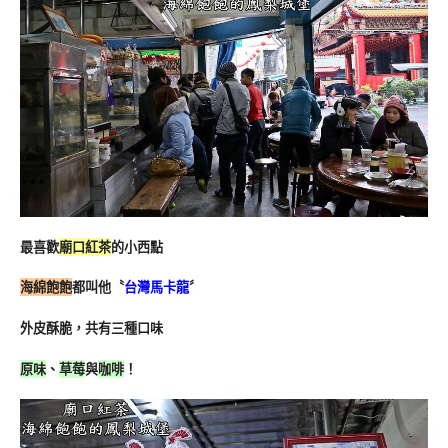
最喜歡
廟口紅茶
的小西點
海綿飽飽
都叫他〝
台灣馬卡龍
〞
外皮酥脆，共有三種口味
原味
、
草莓
與
咖啡
！