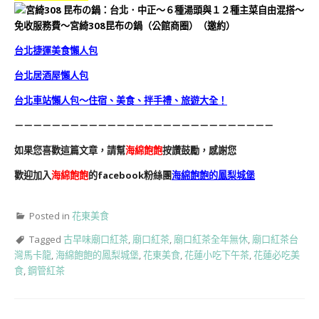
台北捷運美食懶人包
台北居酒屋懶人包
台北車站懶人包～住宿、美食、拌手禮、旅遊大全！
－－－－－－－－－－－－－－－－－－－－－－－－－－－－
如果您喜歡這篇文章，請幫
海綿飽飽
按讚鼓勵，感謝您
歡迎加入
海綿飽飽
的facebook粉絲團
海綿飽飽的鳳梨城堡
Posted in
花東美食
Tagged
古早味廟口紅茶
,
廟口紅茶
,
廟口紅茶全年無休
,
廟口紅茶台
灣馬卡龍
,
海綿飽飽的鳳梨城堡
,
花東美食
,
花蓮小吃下午茶
,
花蓮必吃美
食
,
鋼管紅茶