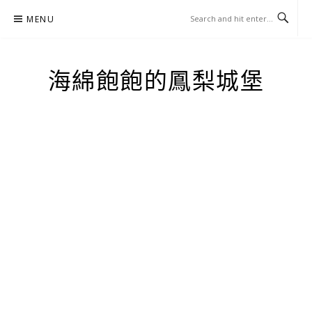
Skip
MENU
to
content
海綿飽飽的鳳梨城堡