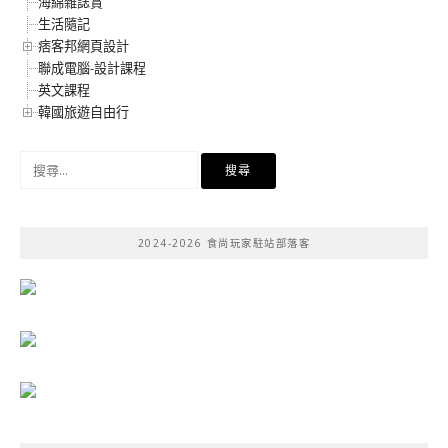
海綿雜誌賞
生活隨記
痞客邦網頁設計
聯成電腦-設計課程
英文課程
韓國旅遊自由行
搜
尋
關
鍵
2024-2026 食尚玩家駐站部落客
字: