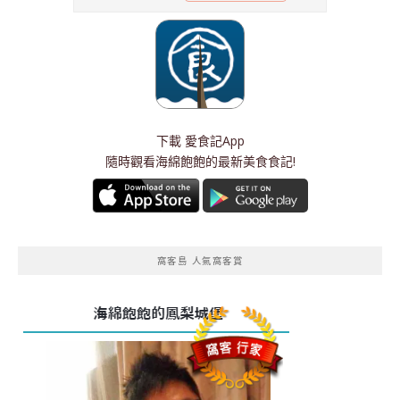
下載
愛食記App
隨時觀看海綿飽飽的最新美食食記!
窩客島 人氣窩客賞