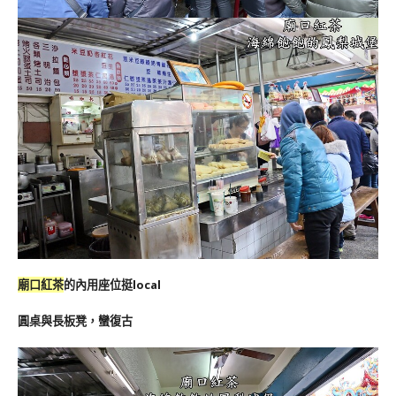
廟口紅茶
的內用座位挺local
圓桌與長板凳，蠻復古