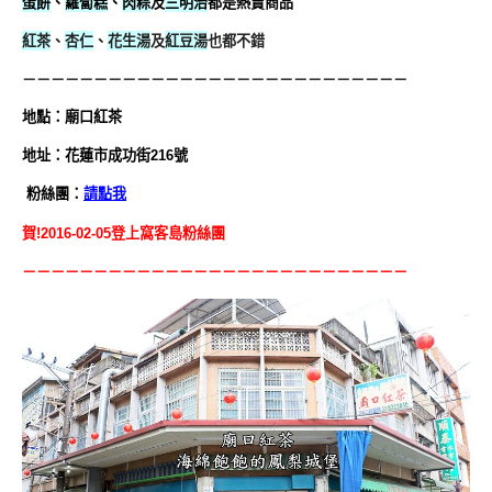
蛋餅
、
蘿蔔糕
、
肉粽
及
三明治
都是熱賣商品
紅茶
、
杏仁
、
花生湯
及
紅豆湯
也都不錯
－－－－－－－－－－－－－－－－－－－－－－－－－－－
地
點
：廟口紅茶
地址：花蓮市成功街216號
粉絲團：
請點我
賀!2016-02-05登上窩客島粉絲團
－－－－－－－－－－－－－－－－－－－－－－－－－－－