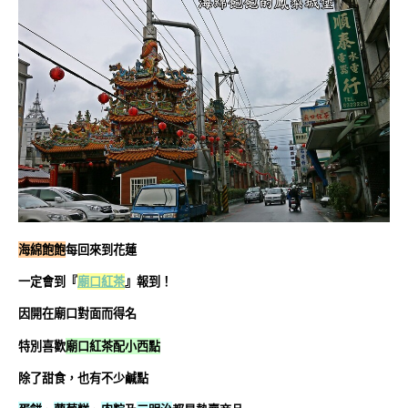
海綿飽飽
每回來到花蓮
一定會到『
廟口紅茶
』報到！
因開在廟口對面而得名
特別喜歡
廟口紅茶配小西點
除了甜食，也有不少鹹點