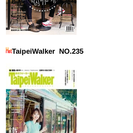
TaipeiWalker
NO.235