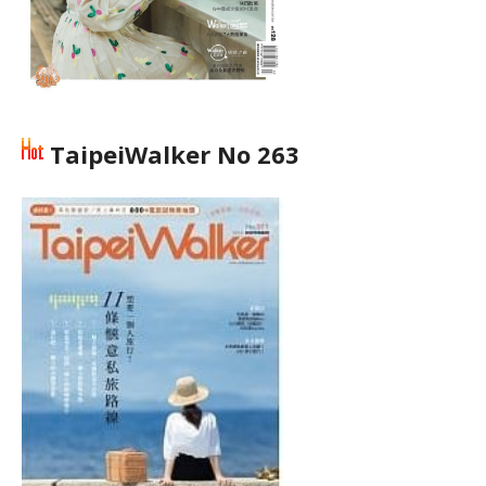
TaipeiWalker No 263