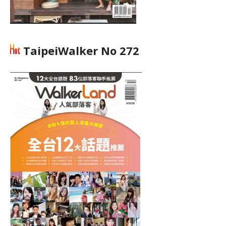
TaipeiWalker No 272