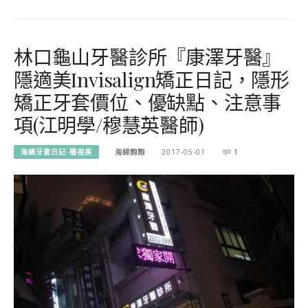
林口龜山牙醫診所『康澤牙醫』
隱適美Invisalign矯正日記，隱形
矯正牙套價位、優缺點、注意事
項(江明學/穆慧英醫師)
海綿牙套日記-隱視美
海綿飽飽
2017-05-01
1