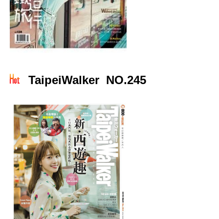
TaipeiWalker NO.245