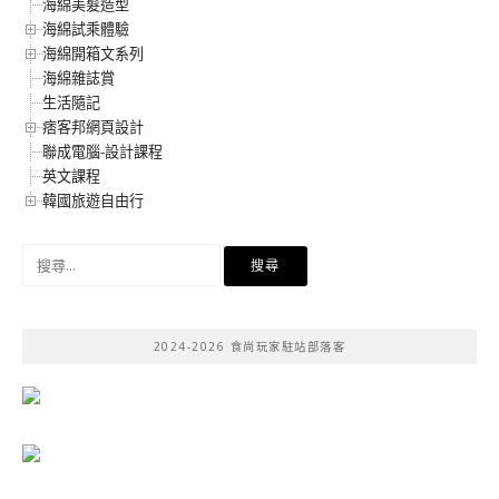
海綿美髮造型
海綿試乘體驗
海綿開箱文系列
海綿雜誌賞
生活隨記
痞客邦網頁設計
聯成電腦-設計課程
英文課程
韓國旅遊自由行
搜
尋
關
鍵
2024-2026 食尚玩家駐站部落客
字: