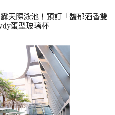
美露天際泳池！預訂「馥郁酒香雙
ydy蛋型玻璃杯