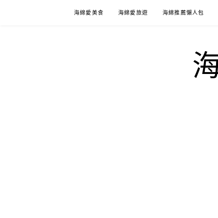
Skip
海綿愛美食
海綿愛旅遊
海綿推薦懶人包
to
content