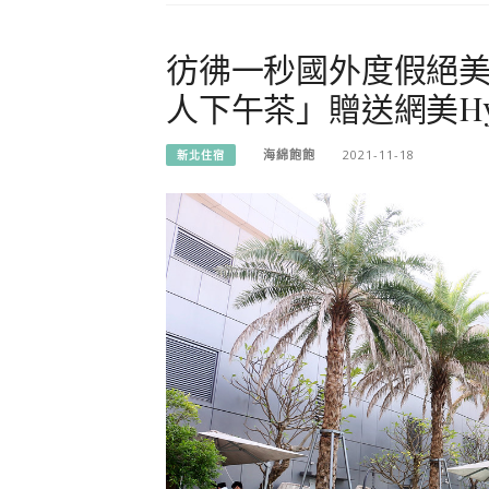
彷彿一秒國外度假絕
人下午茶」贈送網美H
海綿飽飽
2021-11-18
新北住宿