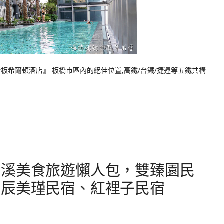
板希爾頓酒店』 板橋市區內的絕佳位置,高鐵/台鐵/捷運等五鐵共構
雙溪美食旅遊懶人包，雙臻園民
良辰美瑾民宿、紅裡子民宿