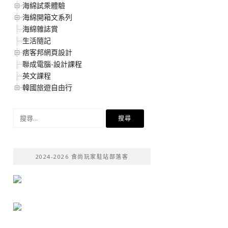
海綿試乘體驗
海綿開箱文系列
海綿雜誌賞
生活隨記
痞客邦網頁設計
聯成電腦-設計課程
英文課程
韓國旅遊自由行
搜
尋
關
鍵
2024-2026 食尚玩家駐站部落客
字: