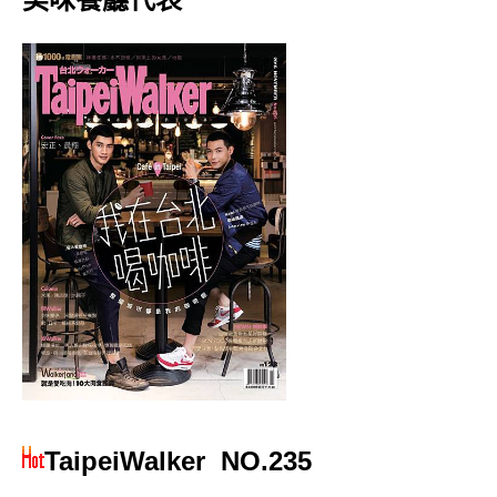
TaipeiWalker
NO.235