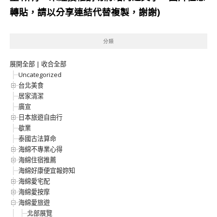
轉貼，請以分享連結代替複製，謝謝)
分類
展開全部
|
收合全部
Uncategorized
台北美食
居家清潔
廣宣
日本旅遊自由行
歇業
泰國古法算命
海綿不專業心得
海綿住宿推薦
海綿好康便宜報妳知
海綿愛宅配
海綿愛按摩
海綿愛旅遊
北部展覽