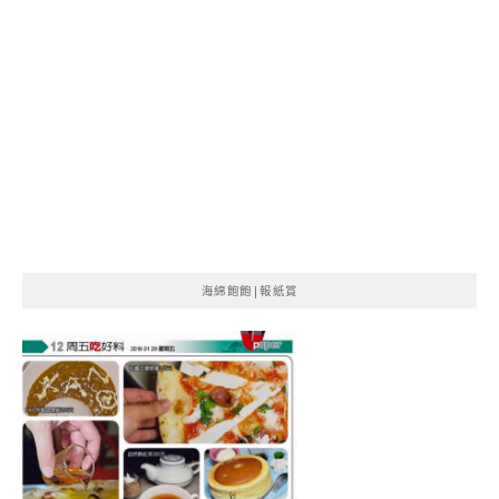
海綿飽飽|報紙賞