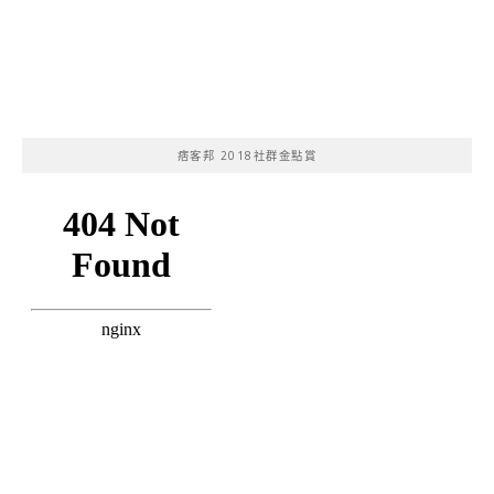
痞客邦 2018社群金點賞