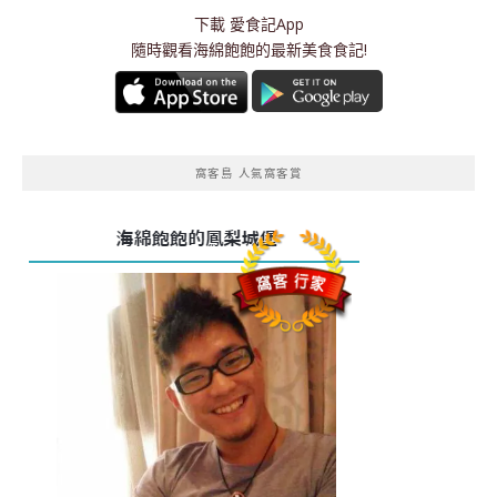
下載
愛食記App
隨時觀看海綿飽飽的最新美食食記!
窩客島 人氣窩客賞