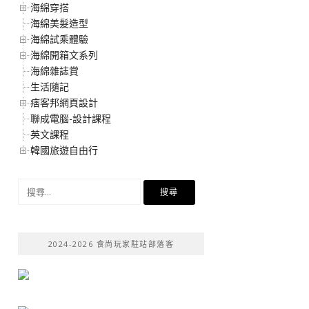
海綿穿搭
海綿美髮造型
海綿試乘體驗
海綿開箱文系列
海綿雜誌賞
生活隨記
痞客邦網頁設計
聯成電腦-設計課程
英文課程
韓國旅遊自由行
搜
尋
關
鍵
2024-2026 食尚玩家駐站部落客
字: