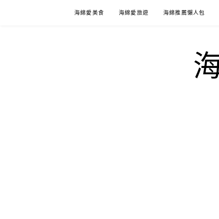
Skip
海綿愛美食
海綿愛旅遊
海綿推薦懶人包
to
content