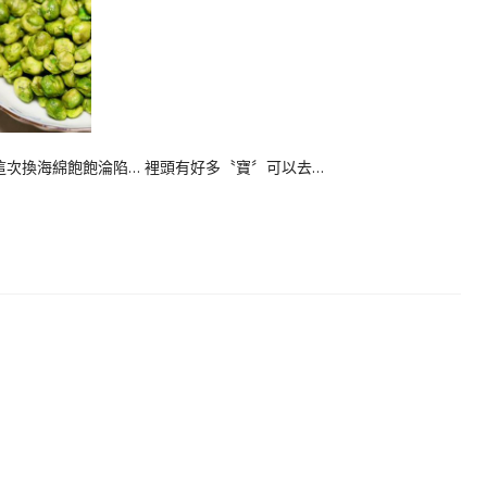
這次換海綿飽飽淪陷… 裡頭有好多〝寶〞可以去…