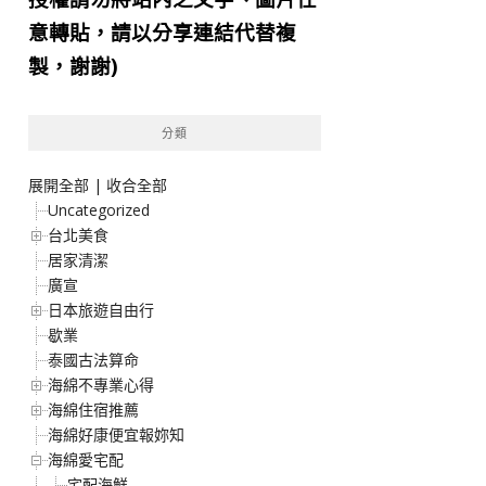
意轉貼，請以分享連結代替複
製，謝謝)
分類
展開全部
|
收合全部
Uncategorized
台北美食
居家清潔
廣宣
日本旅遊自由行
歇業
泰國古法算命
海綿不專業心得
海綿住宿推薦
海綿好康便宜報妳知
海綿愛宅配
宅配海鮮