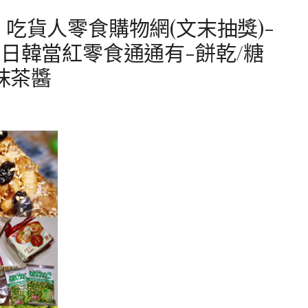
吃貨人零食購物網(文末抽獎)-
-日韓當紅零食通通有-餅乾/糖
/抹茶醬