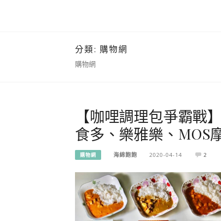
分類:
購物網
購物網
【咖哩調理包爭霸戰】味
食多、樂雅樂、MOS
海綿飽飽
2020-04-14
2
購物網