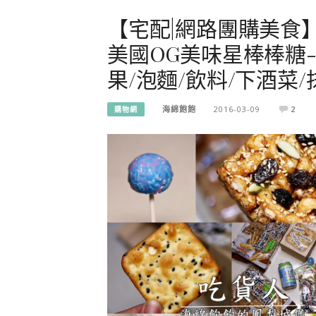
【宅配|網路團購美食】
美國OG美味星棒棒糖
果/泡麵/飲料/下酒菜
海綿飽飽
2016-03-09
2
購物網