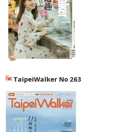
TaipeiWalker No 263