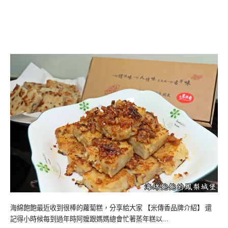
海綿飽飽最近收到很棒的蘿蔔糕，分享給大家 【米傳香品牌介紹】 還
記得小時候每到過年時阿嬤跟媽媽總會忙著蒸年糕以…