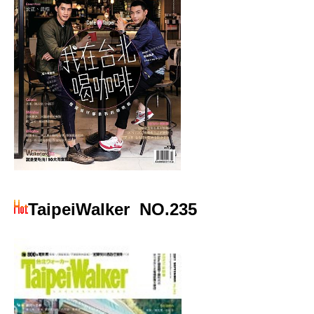
TaipeiWalker
NO.235