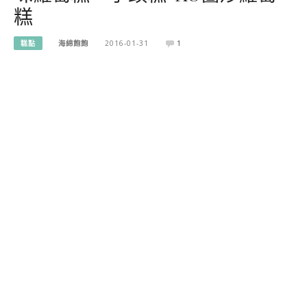
糕
糕點
海綿飽飽
2016-01-31
1