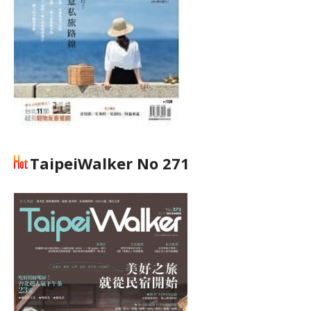
TaipeiWalker No 271