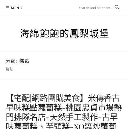
Skip
MENU
to
content
海綿飽飽的鳳梨城堡
分類:
糕點
糕點
【宅配|網路團購美食】米傳香古
早味糕點蘿蔔糕-桃園忠貞市場熱
門排隊名店-天然手工製作-古早
味蘿蔔糕、芋頭糕-XO醬炒蘿蔔