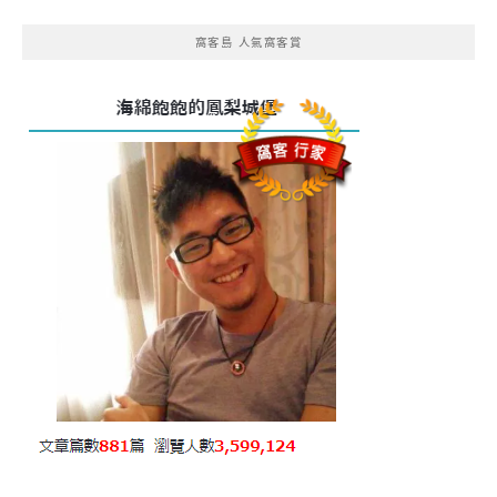
窩客島 人氣窩客賞