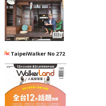
TaipeiWalker No 272