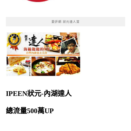
愛評網 狀元達人賞
IPEEN狀元-內湖達人
總流量500萬UP