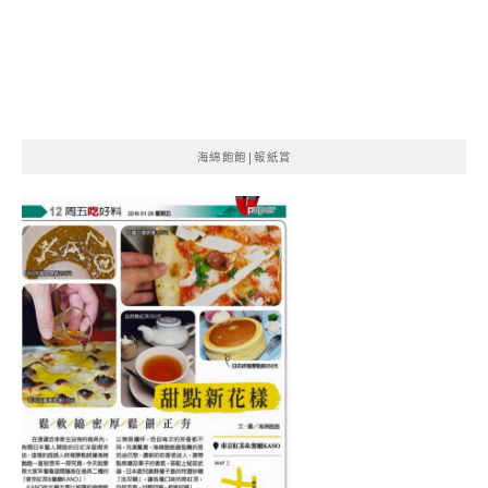
海綿飽飽|報紙賞