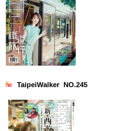
TaipeiWalker NO.245