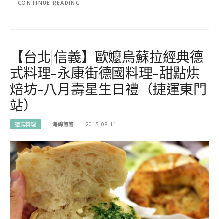
CONTINUE READING
【台北|信義】歐嬤烏蘇拉經典德
式料理-永康街德國料理-甜點烘
焙坊-八月壽星生日禮（捷運東門
站）
德式料理
海綿飽飽
2015-08-11