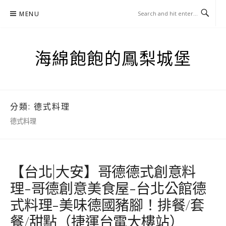
Skip
MENU
to
content
海綿飽飽的鳳梨城堡
分類:
德式料理
德式料理
【台北|大安】哥德德式創意料
理-哥德創意美食屋-台北公館德
式料理-美味德國豬腳！排餐/套
餐/甜點（捷運台電大樓站）