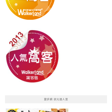
愛評網 狀元達人賞