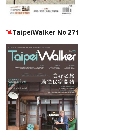
TaipeiWalker No 271