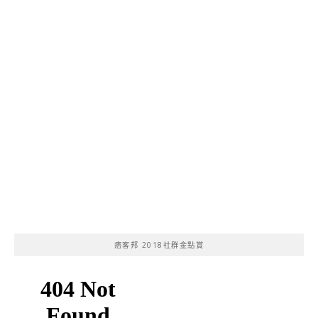
痞客邦 2018社群金點賞