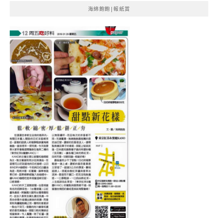
海綿飽飽|報紙賞