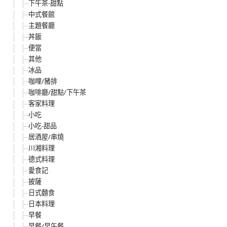
下午茶-甜點
中式餐館
主題餐廳
丼飯
便當
其他
冰品
咖哩/豬排
咖啡廳/甜點/下午茶
客家料理
小吃
小吃-甜品
居酒屋/串燒
川湘料理
德式料理
愛食記
披薩
日式麵食
日本料理
早餐
早餐/早午餐