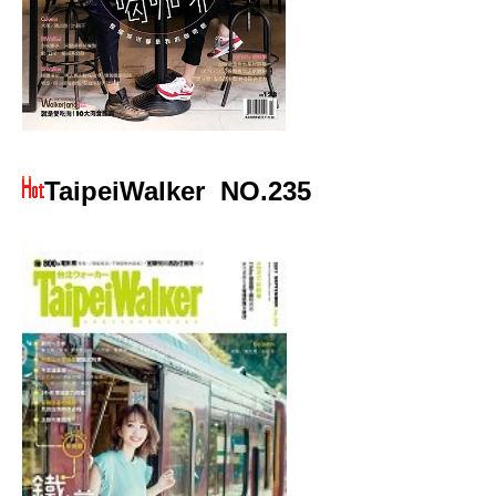
TaipeiWalker
NO.235