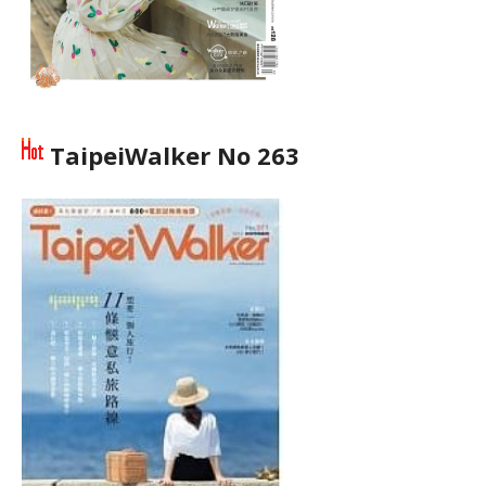
TaipeiWalker No 263