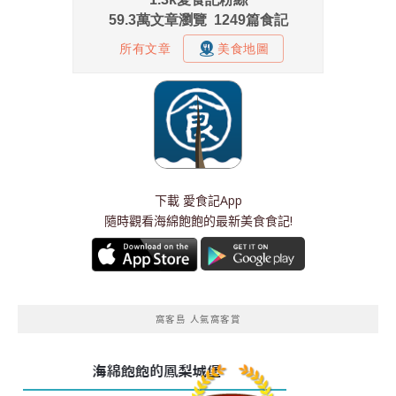
下載
愛食記App
隨時觀看海綿飽飽的最新美食食記!
窩客島 人氣窩客賞