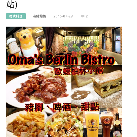
站)
德式料理
海綿飽飽
2015-07-28
2