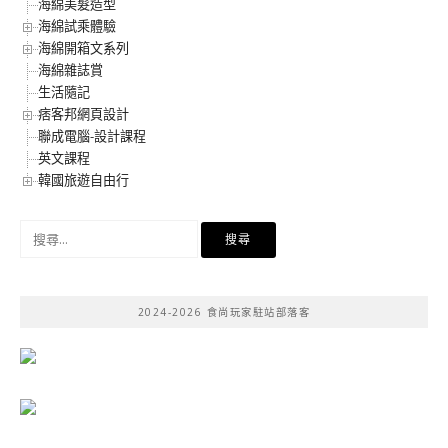
海綿美髮造型
海綿試乘體驗
海綿開箱文系列
海綿雜誌賞
生活隨記
痞客邦網頁設計
聯成電腦-設計課程
英文課程
韓國旅遊自由行
搜
尋
關
鍵
2024-2026 食尚玩家駐站部落客
字: