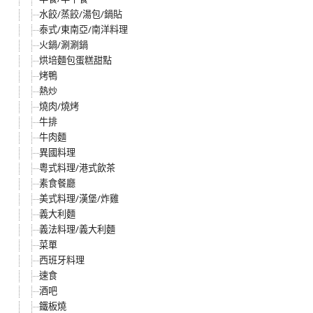
水餃/蒸餃/湯包/鍋貼
泰式/東南亞/南洋料理
火鍋/涮涮鍋
烘培麵包蛋糕甜點
烤鴨
熱炒
燒肉/燒烤
牛排
牛肉麵
異國料理
粵式料理/港式飲茶
素食餐廳
美式料理/漢堡/炸雞
義大利麵
義法料理/義大利麵
菜單
西班牙料理
速食
酒吧
鐵板燒