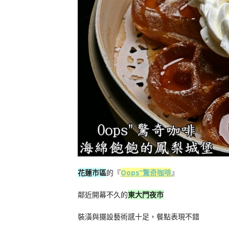
花蓮市區
的
『
Oops”驚奇咖啡
』
鄰近開幕不久的
東大門夜市
裝潢與擺設藝術感十足，餐點表現不錯