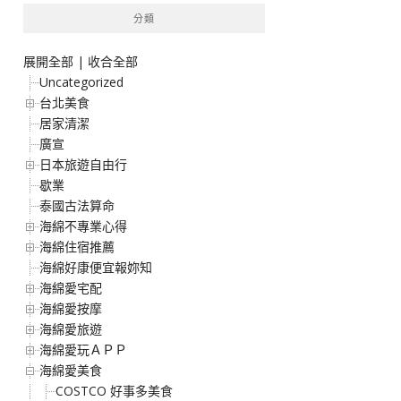
分類
展開全部
|
收合全部
Uncategorized
台北美食
居家清潔
廣宣
日本旅遊自由行
歇業
泰國古法算命
海綿不專業心得
海綿住宿推薦
海綿好康便宜報妳知
海綿愛宅配
海綿愛按摩
海綿愛旅遊
海綿愛玩ＡＰＰ
海綿愛美食
COSTCO 好事多美食