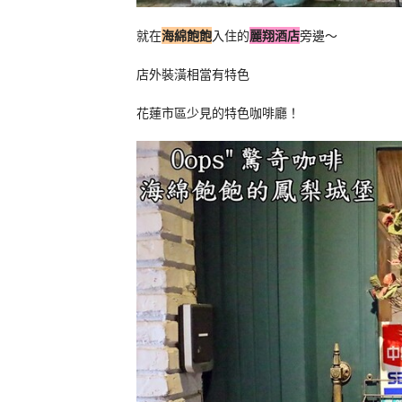
就在
海綿飽飽
入住的
麗翔酒店
旁邊～
店外裝潢相當有特色
花蓮市區少見的特色咖啡廳！