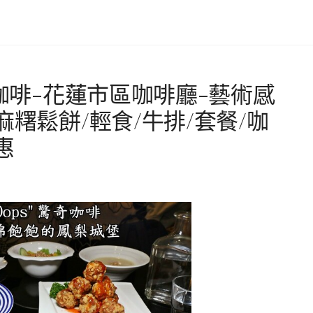
奇咖啡-花蓮市區咖啡廳-藝術感
麻糬鬆餅/輕食/牛排/套餐/咖
惠