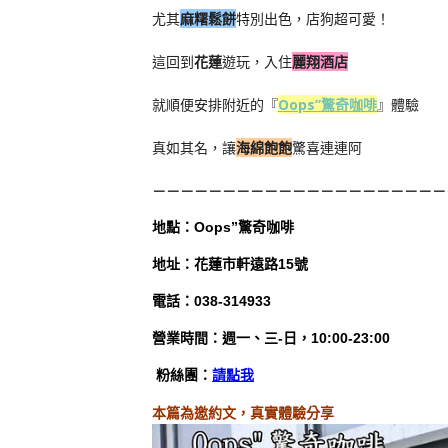
尤其
麻糬鬆餅
特別出色，店狗超可愛！
這回到
花蓮
遊玩，入住
麗翔酒店
就順便安排附近的『
Oops”驚奇咖啡
』體驗
真如其名，讓
海綿飽飽
驚喜連連阿
－－－－－－－－－－－－－－－－－－－－－
地
點
：
Oops”驚奇咖啡
地址：花蓮市軒遠路15號
電話：038-314933
營業時間：週一、三-日，10:00-23:00
粉絲團：
請點我
本篇為邀約文，真實體驗分享