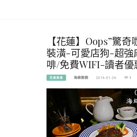
【花蓮】Oops”驚
裝潢-可愛店狗-超強
啡/免費WIFI-讀者優
海綿飽飽
2016-01-26
1
花東美食