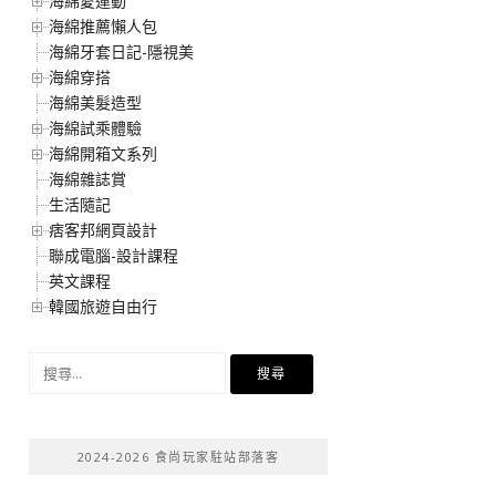
海綿愛運動
海綿推薦懶人包
海綿牙套日記-隱視美
海綿穿搭
海綿美髮造型
海綿試乘體驗
海綿開箱文系列
海綿雜誌賞
生活隨記
痞客邦網頁設計
聯成電腦-設計課程
英文課程
韓國旅遊自由行
搜
尋
關
鍵
2024-2026 食尚玩家駐站部落客
字: