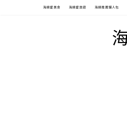
Skip
海綿愛美食
海綿愛旅遊
海綿推薦懶人包
to
content