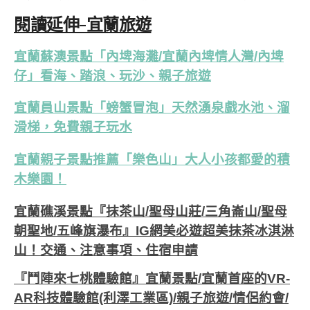
閱讀延伸-宜蘭旅遊
宜蘭蘇澳景點「內埤海灘/宜蘭內埤情人灣/內埤
仔」看海、踏浪、玩沙、親子旅遊
宜蘭員山景點「螃蟹冒泡」天然湧泉戲水池、溜
滑梯，免費親子玩水
宜蘭親子景點推薦「樂色山」大人小孩都愛的積
木樂園！
宜蘭礁溪景點『抹茶山/聖母山莊/三角崙山/聖母
朝聖地/五峰旗瀑布』IG網美必遊超美抹茶冰淇淋
山！交通、注意事項、住宿申請
『鬥陣來七桃體驗館』宜蘭景點/宜蘭首座的VR-
AR科技體驗館(利澤工業區)/親子旅遊/情侶約會/