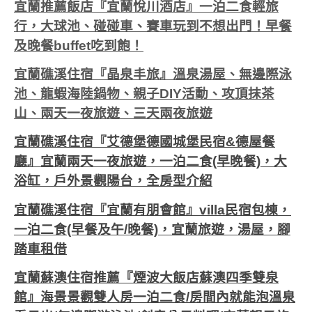
宜蘭推薦飯店『宜蘭悅川酒店』一泊二食輕旅
行，大球池、碰碰車、賽車玩到不想出門！早餐
及晚餐buffet吃到飽！
宜蘭礁溪住宿『晶泉丰旅』溫泉湯屋、無邊際泳
池、龍蝦海陸鍋物、親子DIY活動、攻頂抹茶
山、兩天一夜旅遊、三天兩夜旅遊
宜蘭礁溪住宿『艾德堡德國城堡民宿&德屋餐
廳』宜蘭兩天一夜旅遊，一泊二食(早晚餐)，大
浴缸，戶外景觀陽台，全房型介紹
宜蘭礁溪住宿『宜蘭有朋會館』villa民宿包棟，
一泊二食(早餐及午/晚餐)，宜蘭旅遊，湯屋，腳
踏車租借
宜蘭蘇澳住宿推薦『煙波大飯店蘇澳四季雙泉
館』海景景觀雙人房一泊二食/房間內就能泡溫泉