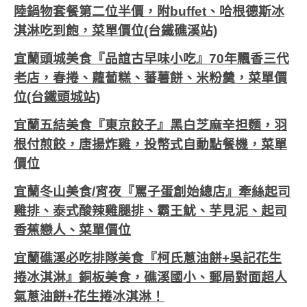
陸鍋物套餐第二位半價，附buffet、哈根德斯冰
淇淋吃到飽，菜單價位(台鐵礁溪站)
宜蘭頭城美食『品誼古早味小吃』70年飄香三代
老店，春捲、蘿蔔糕、蕃薯餅、米粉羹，菜單價
位(台鐵頭城站)
宜蘭五結美食『東京餃子』黑白芝麻辛担麵，羽
根付煎餃，唐揚炸雞，投幣式自動點餐機，菜單
價位
宜蘭冬山美食/宵夜『罵子蛋創始總店』牽絲起司
雞排、泰式酸辣雞腿排、霸王魷、芋見泥、起司
香蕉戀人、菜單價位
宜蘭礁溪必吃排隊美食『柯氏蔥油餅+吳記花生
捲冰淇淋』銅板美食，礁溪國小、郵局對面超人
氣蔥油餅+花生捲冰淇淋！