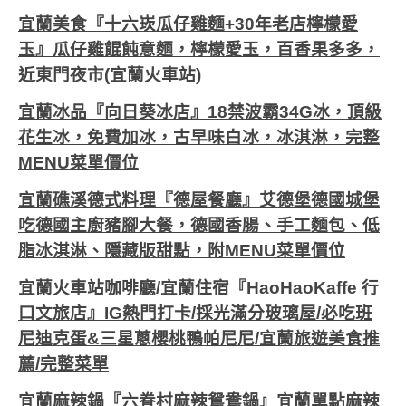
宜蘭美食『十六崁瓜仔雞麵+30年老店檸檬愛
玉』瓜仔雞餛飩意麵，檸檬愛玉，百香果多多，
近東門夜市(宜蘭火車站)
宜蘭冰品『向日葵冰店』18禁波霸34G冰，頂級
花生冰，免費加冰，古早味白冰，冰淇淋，完整
MENU菜單價位
宜蘭礁溪德式料理『德屋餐廳』艾德堡德國城堡
吃德國主廚豬腳大餐，德國香腸、手工麵包、低
脂冰淇淋、隱藏版甜點，附MENU菜單價位
宜蘭火車站咖啡廳/宜蘭住宿『HaoHaoKaffe 行
口文旅店』IG熱門打卡/採光滿分玻璃屋/必吃班
尼迪克蛋&三星蔥櫻桃鴨帕尼尼/宜蘭旅遊美食推
薦/完整菜單
宜蘭麻辣鍋『六眷村麻辣鴛鴦鍋』宜蘭單點麻辣