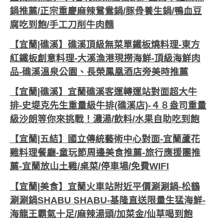
鍋推薦/正宗重慶麻辣鴛鴦鍋/豚骨養生鍋/鴨血豆
腐吃到飽/手工刀削牛肉麵
【宜蘭|礁溪】礁溪頂級無菜單鐵板燒料理-東方
紅鐵板創意料理-大溪漁港現撈海鮮-頂級海鮮肉
品-礁溪溫泉公園、長榮鳳凰酒店旁美時推薦
【宜蘭|礁溪】宜蘭礁溪客運轉運站對面超大牛
排-史堤克先生重量級牛排(礁溪店)-４８盎司重量
級沙朗等你來挑戰！濃湯/飲料/水果自助吃到飽
【宜蘭|五結】國立傳統藝術中心對面-宜蘭蘆花
雞料理餐廳-童玩節周邊美食推薦-旅行應援團推
薦-宜蘭放山土雞/桌菜/停車場/免費WIFI
【宜蘭|美食】宜蘭火車站附近平價涮涮鍋-松鶴
涮涮鍋SHABU SHABU-基隆直送限量生猛海鮮-
海龍王霸氣十足/麻辣湯頭/加菜金/仙草喝到飽