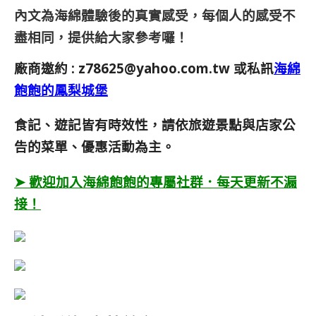
內文為海綿體驗後的真實感受，每個人的感受不
盡相同，提供給大家參考囉！
廠商邀約 :
z78625@yahoo.com.tw
或私訊
海綿
飽飽的鳳梨城堡
食記、遊記皆有時效性，請依旅遊景點與店家公
告的菜單、優惠活動為主。
➤ 歡迎加入海綿飽飽的專屬社群．每天更新不漏
接！