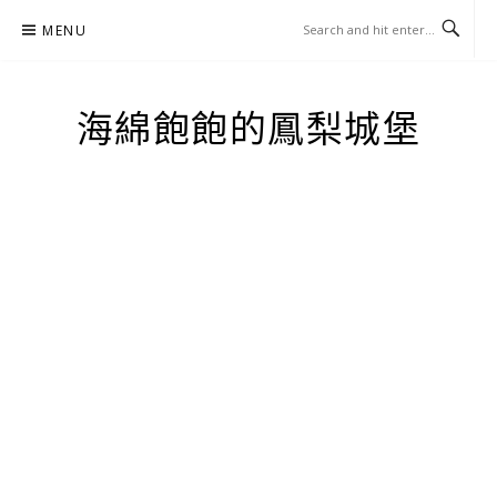
Skip
MENU
to
content
海綿飽飽的鳳梨城堡