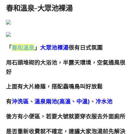
春和溫泉-大眾池裸湯
「
春和溫泉
」
大眾池裸湯
很有日式氛圍
用石頭堆砌的大浴池，半露天環境，空氣通風很
好
上面有大片綠蔭，搭配蟲鳴鳥叫好放鬆
有
沖洗區
、
溫泉兩池(高溫、中溫)
、
冷水池
後方有小便區，若要大號就要穿衣服去外面廁所
是否重新收費就不確定，建議大家泡湯前先解決