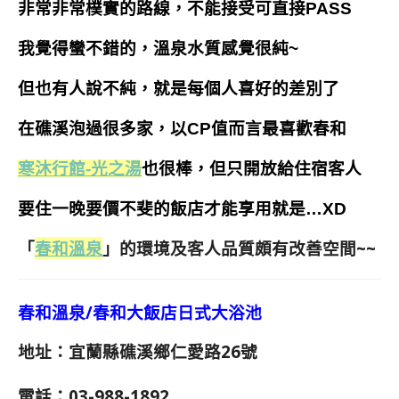
非常非常樸實的路線，不能接受可直接PASS
我覺得蠻不錯的，溫泉水質感覺很純~
但也有人說不純，就是每個人喜好的差別了
在礁溪泡過很多家，以CP值而言最喜歡春和
寒沐行館-光之湯
也很棒，但只開放給住宿客人
要住一晚要價不斐的飯店才能享用就是…XD
「
春和溫泉
」的環境及客人品質頗有改善空間~~
春和溫泉/春和大飯店日式大浴池
地址：宜蘭縣礁溪鄉仁愛路26號
電話：03-988-1892