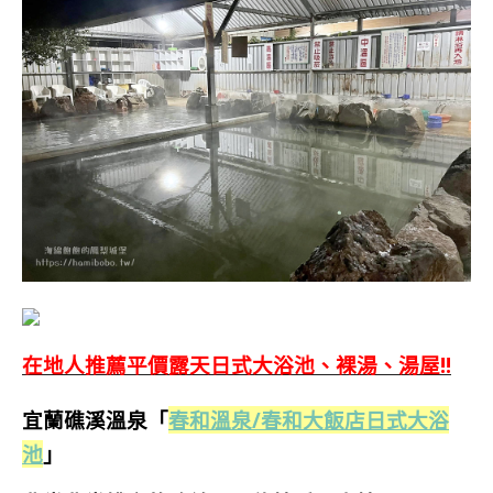
在地人推薦平價露天日式大浴池、裸湯、湯屋!!
宜蘭礁溪溫泉「
春和溫泉/
春和大飯店日式大浴
池
」