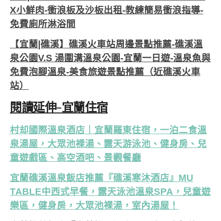
X小鮮肉-衝浪板及沙板出租-教練簡易衝浪指導-
免費廁所淋浴間
【宜蘭|礁溪】礁溪火車站周邊景點推薦-礁溪溫
泉公園V.S 湯圍溝溫泉公園-宜蘭一日遊-溫泉魚與
免費泡腳溫泉-美食旅遊景點推薦（近礁溪火車
站）
閱讀延伸-宜蘭住宿
村却國際溫泉酒店｜宜蘭羅東住宿，一泊二食溫
泉湯屋，大眾池裸湯、露天游泳池、健身房、兒
童遊戲區、高空酒吧、景觀餐廳
宜蘭礁溪溫泉飯店推薦『礁溪寒沐酒店』MU
TABLE中西式早餐，露天泳池溫泉SPA，兒童遊
樂區，健身房，大眾池裸湯，室內湯屋！