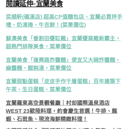
閱讀延伸-宜蘭美食
奕順軒(礁溪店) 超高CP值麵包店、宜蘭必買拌手
禮、奶凍捲、牛舌餅！(菜單價位)
蘇澳美食「番割田甕缸雞」宜蘭甕窯雞新霸主，
超熱門排隊美食，菜單價位
宜蘭美食「復興路炸醬麵」便宜又大碗炸醬麵、
麻醬麵、餛飩湯，菜單價位
宜蘭甜點蛋糕「皮皮手作千層蛋糕」百年建築下
午茶、生日蛋糕、菜單價位
宜蘭羅東高空景觀餐廳｜村却國際溫泉酒店
WEST 23歐陸料理，約會慶生首選！牛排、龍
蝦、石斑魚、現流海鮮精緻料理！