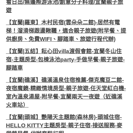
看日出/無邊際游泳池/創意分子料理/宜蘭親子旅
遊
【宜蘭|羅東】木村民宿(雲朵朵二館)-居然有電
梯！溜滑梯跟盪鞦韆，適合親子旅遊(附早餐、提
供廚房、免費WIFI、腳踏車、旅遊行程代辦)
【宜蘭|五結】耘心田villa渡假會館-宜蘭冬山住
宿-主題房型-包棟泳池party-手做早餐-親子旅遊-
腳踏車
【宜蘭|礁溪】礁溪溫泉住宿推薦-傑克魔豆二館-
夜宿魔鏡-精緻情境房型-親子旅遊-任天堂紅白機-
室內溫泉湯屋-附早餐-宜蘭兩天一夜遊（近礁溪
火車站）
【宜蘭|頭城】艷陽天主題館(森林房)-頭城住宿-
HELLO KITTY主題房型-親子住宿-接送服務-麥