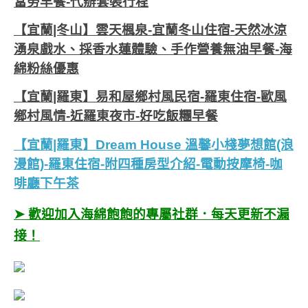
當勞早餐-代辦套裝行程
【宜蘭|冬山】雲天楓泉-宜蘭冬山住宿-天然冰涼
湧泉戲水、採香水蓮體驗、手作營養無油早餐-海
綿粉絲優惠
【宜蘭|羅東】易和屋鄉村風民宿-羅東住宿-歐風
鄉村風情-近羅東夜市-好吃飯糰早餐
【宜蘭|羅東】Dream House 溫馨小棧夢想館(浪
漫館)-羅東住宿-附四種房型介紹-電動按摩椅-咖
啡廳下午茶
➤ 歡迎加入海綿飽飽的專屬社群．每天更新不漏
接！