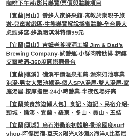
咖啡下午茶/影片導覽/票價與體驗項目
【宜蘭|員山】養蜂人家蜂采館-寓教於樂親子旅
遊-兒童遊戲區-生態導覽解說採蜜體驗-全台最大
虎頭蜂窩-蜂巢霜淇淋特價99元
【宜蘭|員山】吉姆老爹啤酒工場 Jim & Dad’s
Brewing Company-試營運-小鮮肉豬肋排-精釀
艾爾啤酒-360度圓塔觀景台
【宜蘭|礁溪】礁溪平價溫泉推薦-源來如池專業
泡湯-男女大眾池裸湯-個人SPA湯屋-雙人湯屋-家
庭湯屋-按摩指壓-24小時營業-半夜包場好爽
【宜蘭美食旅遊懶人包】食記、遊記、民宿介紹-
頭城、礁溪、宜蘭、羅東、冬山、員山、五結
【宜蘭|頭城】烏石港衝浪初體驗-衝浪國度surf
shop-阿傑民宿-夏天X陽光X沙灘X海洋X比基尼