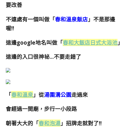
要改善
不遠處有一個叫做「
春和溫泉飯店
」不是那邊
喔!!
這邊google地名叫做「
春和大飯店日式大浴池
」
這邊的入口很神祕…不要走錯了
「
春和溫泉
」從
湯圍溝公園
走過來
會經過一間廟，步行一小段路
朝著大大的「
春和泡湯
」招牌走就對了!!