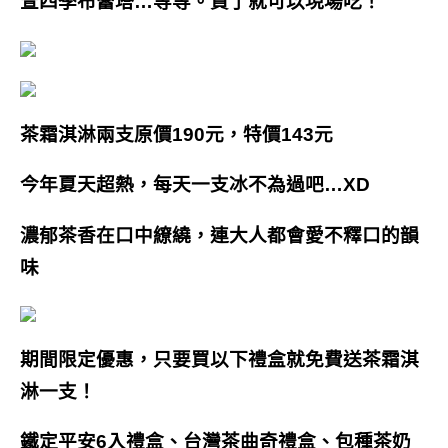
萱四季布蕾塔…等等。買了就可以現場吃！
茶霜淇淋兩支原價190元，特價143元
今年夏天超熱，每天一支冰不為過吧…XD
濃郁茶香在口中繚繞，連大人都會愛不釋口的韻
味
期間限定優惠，只要買以下禮盒就免費送茶霜淇
淋一支！
鐵定平安6入禮盒、台灣茶曲奇禮盒、包種茶奶