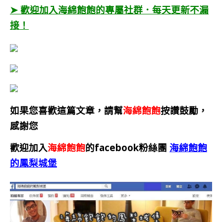
➤ 歡迎加入海綿飽飽的專屬社群．每天更新不漏
接！
如果您喜歡這篇文章，請幫
海綿飽飽
按讚鼓勵，
感謝您
歡迎加入
海綿飽飽
的facebook粉絲團
海綿飽飽
的鳳梨城堡