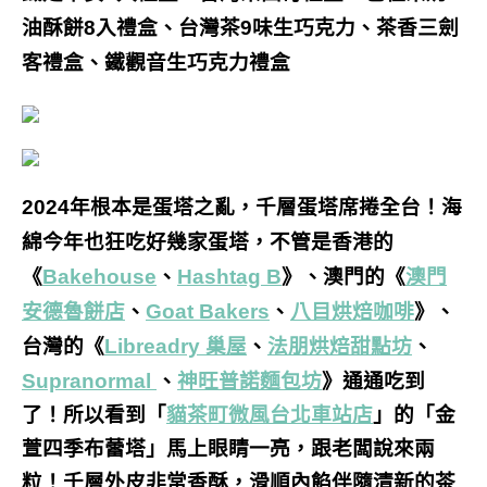
油酥餅8入禮盒、台灣茶9味生巧克力、茶香三劍
客禮盒、鐵觀音生巧克力禮盒
2024年根本是蛋塔之亂，千層蛋塔席捲全台！海
綿今年也狂吃好幾家蛋塔，不管是香港的
《
Bakehouse
、
Hashtag B
》、澳門的《
澳門
安德魯餅店
、
Goat Bakers
、
八目烘焙咖啡
》、
台灣的《
Libreadry 巢屋
、
法
朋烘焙甜點坊
、
Supranormal
、
神旺普諾麵包坊
》通通吃到
了！所以看到
「
貓茶町微風台北車站店
」
的「金
萱四季布蕾塔」馬上眼睛一亮，跟老闆說來兩
粒！千層外皮非常香酥，滑順內餡伴隨清新的茶