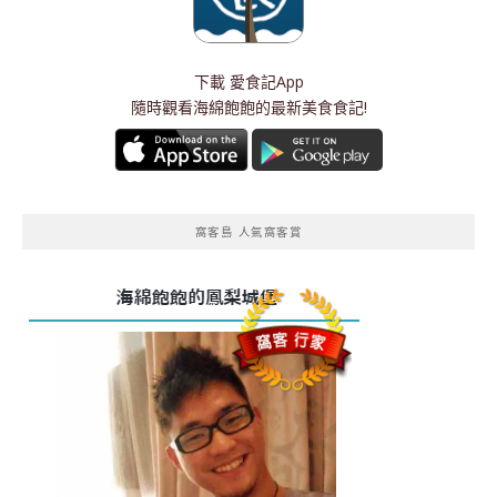
下載
愛食記App
隨時觀看海綿飽飽的最新美食食記!
窩客島 人氣窩客賞