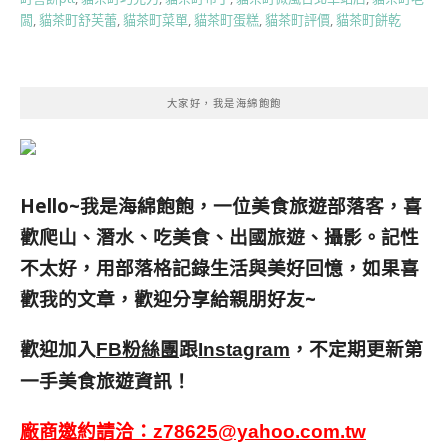
闆
,
貓茶町舒芙蕾
,
貓茶町菜單
,
貓茶町蛋糕
,
貓茶町評價
,
貓茶町餅乾
大家好，我是海綿飽飽
Hello~我是海綿飽飽，一位美食旅遊部落客，
喜
歡爬山、潛水、吃美食、出國旅遊、攝影。
記性
不太好，用部落格記錄生活與美好回憶，
如果喜
歡我的文章，歡迎分享給親朋好友
~
歡迎加入
跟
，不定期更新第
FB粉絲團
Instagram
一手美食旅遊資訊！
廠商邀約請洽：
z78625@yahoo.com.tw