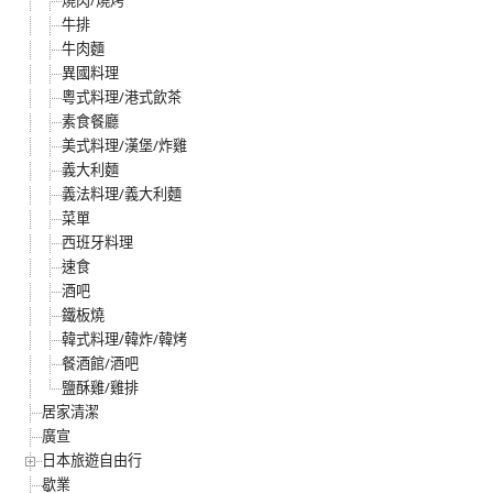
燒肉/燒烤
牛排
牛肉麵
異國料理
粵式料理/港式飲茶
素食餐廳
美式料理/漢堡/炸雞
義大利麵
義法料理/義大利麵
菜單
西班牙料理
速食
酒吧
鐵板燒
韓式料理/韓炸/韓烤
餐酒館/酒吧
鹽酥雞/雞排
居家清潔
廣宣
日本旅遊自由行
歇業