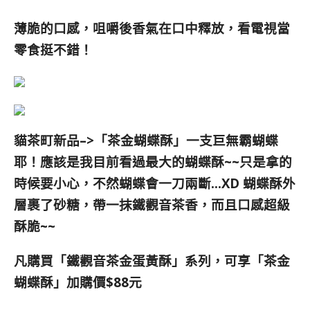
薄脆的口感，咀嚼後香氣在口中釋放，看電視當
零食挺不錯！
貓茶町新品–>「茶金
蝴蝶酥
」一支巨無霸蝴蝶
耶！應該是我目前看過最大的蝴蝶酥~~只是拿的
時候要小心，不然蝴蝶會一刀兩斷…XD 蝴蝶酥外
層裹了砂糖
，帶一抹鐵觀音茶香
，而且口感超級
酥脆~~
凡購買「鐵觀音茶金蛋黃酥」系列，可享「茶金
蝴蝶酥」加購價$88元