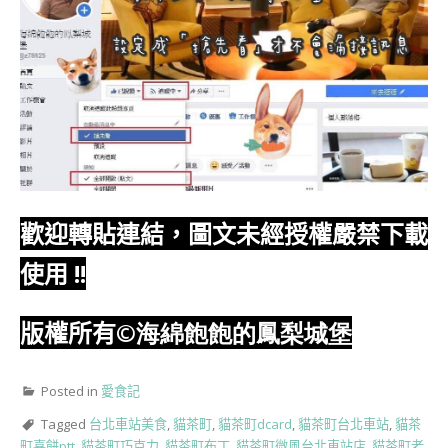
歡迎轉貼連結，圖文未經授權嚴禁下載
使用
!!
版權所有
©海綿飽飽的鳳梨城堡
Posted in
愛食記
Tagged
台北車站美食
,
貓茶町
,
貓茶町dcard
,
貓茶町台北車站
,
貓茶
町喜餅ptt
,
貓茶町巧克力
,
貓茶町布丁
,
貓茶町微風台北車站店
,
貓茶町老