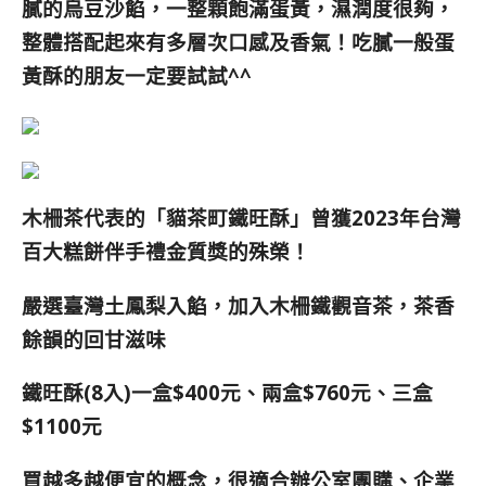
膩的烏豆沙餡，一整顆飽滿蛋黃，濕潤度很夠，
整體搭配起來有多層次口感及香氣！吃膩一般蛋
黃酥的朋友一定要試試^^
木柵茶代表的「貓茶町鐵旺酥」曾獲2023年台灣
百大糕餅伴手禮金質獎的殊榮！
嚴選臺灣土鳳梨入餡，加入木柵鐵觀音茶，茶香
餘韻的回甘滋味
鐵旺酥(8入)一盒$400元、兩盒$760元、三盒
$1100元
買越多越便宜的概念，很適合辦公室團購、企業