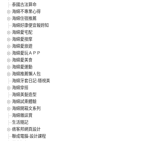
泰國古法算命
海綿不專業心得
海綿住宿推薦
海綿好康便宜報妳知
海綿愛宅配
海綿愛按摩
海綿愛旅遊
海綿愛玩ＡＰＰ
海綿愛美食
海綿愛運動
海綿推薦懶人包
海綿牙套日記-隱視美
海綿穿搭
海綿美髮造型
海綿試乘體驗
海綿開箱文系列
海綿雜誌賞
生活隨記
痞客邦網頁設計
聯成電腦-設計課程