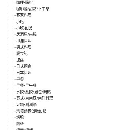
咖哩/豬排
咖啡廳/甜點/下午茶
客家料理
小吃
小吃-甜品
居酒屋/串燒
川湘料理
德式料理
愛食記
披薩
日式麵食
日本料理
早餐
早餐/早午餐
水餃/蒸餃/湯包/鍋貼
泰式/東南亞/南洋料理
火鍋/涮涮鍋
烘培麵包蛋糕甜點
烤鴨
熱炒