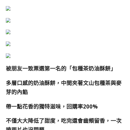
被朋友一致票選第一名的「包種茶奶油酥餅
」
多層口感的奶油酥餅，中間夾著
文山包種茶與麥
芽的內餡
帶一點花香的獨特滋味，回購率200%
不僅大大降低了甜度，吃完還會齒頰留香，一次
嗑兩片也沒問題