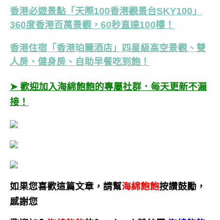
香港必遊景點「天際100香港觀景台SKY100」
360度香港百萬景觀，60秒直達100樓！
香港住宿「香港珀麗酒店」四星級高空景觀、雙
人房、健身房、自助早餐吃到飽！
➤ 歡迎加入海綿飽飽的專屬社群．每天更新不漏
接！
如果您喜歡這篇文章，請幫
海綿飽飽
按讚鼓勵，
感謝您