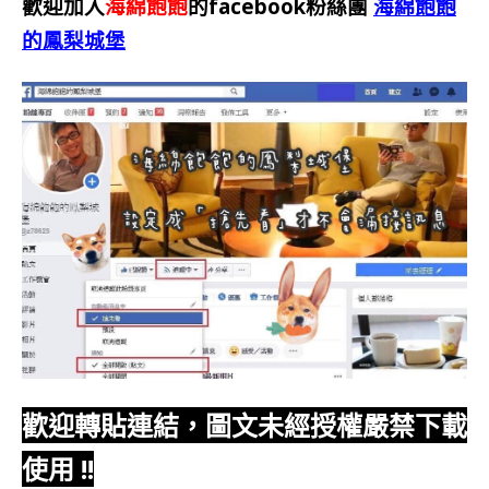
歡迎加入
海綿飽飽
的facebook粉絲團
海綿飽飽
的鳳梨城堡
歡迎轉貼連結，圖文未經授權嚴禁下載
使用
!!