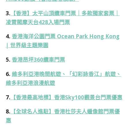
3.
【香港】太平山頂纜車門票｜多款獨家套票｜
凌霄閣摩天台428入場門票
4.
香港海洋公園門票 Ocean Park Hong Kong
| 世界級主題樂園
5.
香港昂坪360纜車門票
6.
維多利亞港晚間航遊、「幻彩詠香江」航遊、
維多利亞港浪漫航遊
7.
【香港最高地標】香港Sky100觀景台門票優惠
8.
【全球名人進駐】香港杜莎夫人蠟像館門票優
惠