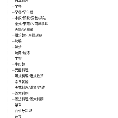
日本料理
早餐
早餐/早午餐
水餃/蒸餃/湯包/鍋貼
泰式/東南亞/南洋料理
火鍋/涮涮鍋
烘培麵包蛋糕甜點
烤鴨
熱炒
燒肉/燒烤
牛排
牛肉麵
異國料理
粵式料理/港式飲茶
素食餐廳
美式料理/漢堡/炸雞
義大利麵
義法料理/義大利麵
菜單
西班牙料理
速食