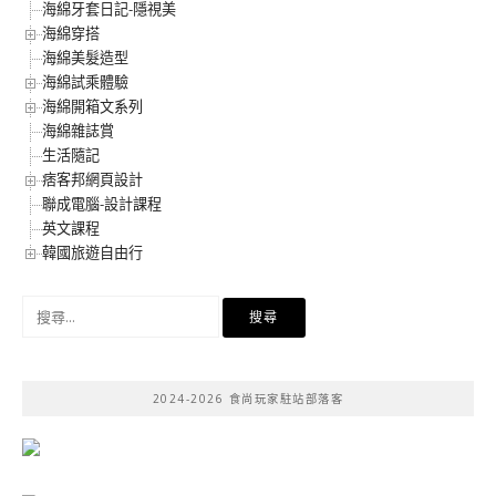
海綿牙套日記-隱視美
海綿穿搭
海綿美髮造型
海綿試乘體驗
海綿開箱文系列
海綿雜誌賞
生活隨記
痞客邦網頁設計
聯成電腦-設計課程
英文課程
韓國旅遊自由行
搜
尋
關
鍵
2024-2026 食尚玩家駐站部落客
字: