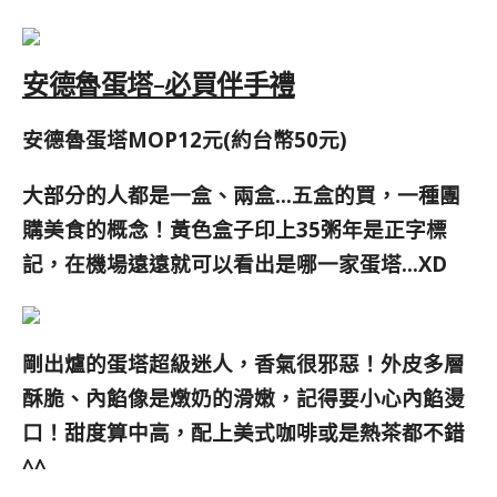
安德魯蛋塔-必買伴手禮
安德魯蛋塔MOP12元(約台幣50元)
大部分的人都是一盒、兩盒…五盒的買，一種團
購美食的概念！黃色盒子印上35粥年是正字標
記，在機場遠遠就可以看出是哪一家蛋塔…XD
剛出爐的蛋塔超級迷人，香氣很邪惡！外皮多層
酥脆、內餡像是燉奶的滑嫩，記得要
小心內餡燙
口！甜度算中高，配上美式咖啡或是熱茶都不錯
^^