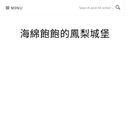
Skip
MENU
to
content
海綿飽飽的鳳梨城堡