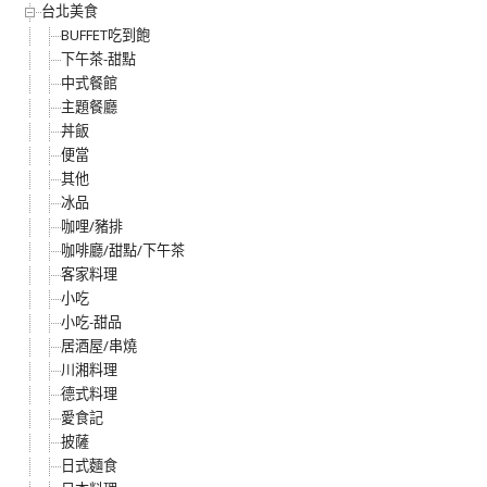
台北美食
BUFFET吃到飽
下午茶-甜點
中式餐館
主題餐廳
丼飯
便當
其他
冰品
咖哩/豬排
咖啡廳/甜點/下午茶
客家料理
小吃
小吃-甜品
居酒屋/串燒
川湘料理
德式料理
愛食記
披薩
日式麵食