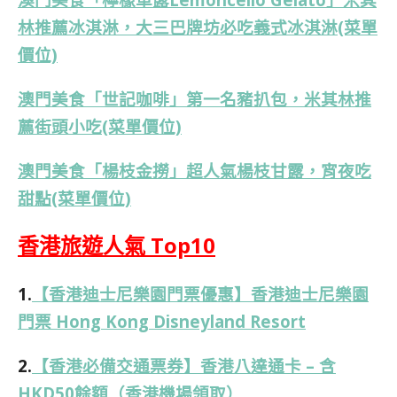
林推薦冰淇淋，大三巴牌坊必吃義式冰淇淋(菜單
價位)
澳門美食「世記咖啡」第一名豬扒包，米其林推
薦街頭小吃(菜單價位)
澳門美食「楊枝金撈」超人氣楊枝甘露，宵夜吃
甜點(菜單價位)
香港旅遊人氣 Top10
1.
【香港迪士尼樂園門票優惠】香港迪士尼樂園
門票 Hong Kong Disneyland Resort
2.
【香港必備交通票券】香港八達通卡 – 含
HKD50餘額（香港機場領取）