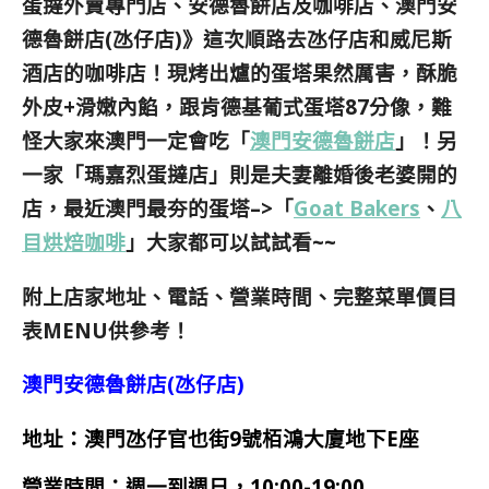
蛋撻外賣專門店、安德魯餅店及咖啡店、澳門安
德魯餅店(氹仔店)》這次順路去氹仔店和威尼斯
酒店的咖啡店！現烤出爐的蛋塔果然厲害，酥脆
外皮+滑嫩內餡，跟肯德基葡式蛋塔87分像，難
怪大家來澳門一定會吃「
澳門安德魯餅店
」！另
一家「瑪嘉烈蛋撻店」則是夫妻離婚後老婆開的
店，最近澳門最夯的蛋塔–>「
Goat Bakers
、
八
目烘焙咖啡
」大家都可以試試看~~
附上店家地址、電話、營業時間、完整菜單價目
表MENU供參考！
澳門安德魯餅店(氹仔店)
地址：澳門氹仔官也街9號栢鴻大廈地下E座
營業時間：週一到週日，10:00-19:00