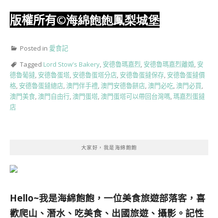
版權所有
©海綿飽飽鳳梨城堡
Posted in
愛食記
Tagged
Lord Stow's Bakery
,
安德魯瑪嘉烈
,
安德魯瑪嘉烈離婚
,
安
德魯葡撻
,
安德魯蛋塔
,
安德魯蛋塔分店
,
安德魯蛋撻保存
,
安德魯蛋撻價
格
,
安德魯蛋撻總店
,
澳門伴手禮
,
澳門安德魯餅店
,
澳門必吃
,
澳門必買
,
澳門美食
,
澳門自由行
,
澳門蛋塔
,
澳門蛋塔可以帶回台灣嗎
,
瑪嘉烈蛋撻
店
大家好，我是海綿飽飽
Hello~我是海綿飽飽，一位美食旅遊部落客，
喜
歡爬山、潛水、吃美食、出國旅遊、攝影。
記性