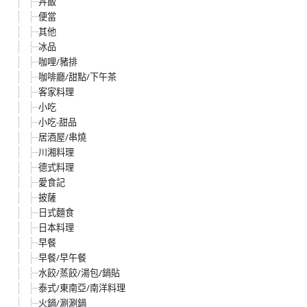
丼飯
便當
其他
冰品
咖哩/豬排
咖啡廳/甜點/下午茶
客家料理
小吃
小吃-甜品
居酒屋/串燒
川湘料理
德式料理
愛食記
披薩
日式麵食
日本料理
早餐
早餐/早午餐
水餃/蒸餃/湯包/鍋貼
泰式/東南亞/南洋料理
火鍋/涮涮鍋