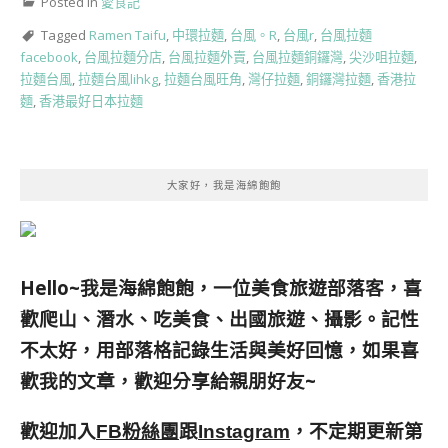
Posted in
愛食記
Tagged
Ramen Taifu
,
中環拉麵
,
台風。R
,
台風r
,
台風拉麵
facebook
,
台風拉麵分店
,
台風拉麵外賣
,
台風拉麵銅鑼灣
,
尖沙咀拉麵
,
拉麵台風
,
拉麵台風lihkg
,
拉麵台風旺角
,
灣仔拉麵
,
銅鑼灣拉麵
,
香港拉
麵
,
香港最好日本拉麵
大家好，我是海綿飽飽
Hello~我是海綿飽飽，一位美食旅遊部落客，
喜
歡爬山、潛水、吃美食、出國旅遊、攝影。
記性
不太好，用部落格記錄生活與美好回憶，
如果喜
歡我的文章，歡迎分享給親朋好友
~
歡迎加入
跟
，不定期更新第
FB粉絲團
Instagram