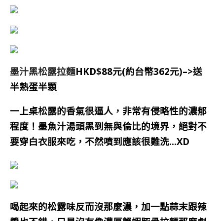
墨汁黑松露拉麵
HKD$88元(約台幣362元)–>送
半熟蛋
半顆
一上桌松露的香氣很逼人，非常有侵略性的濃郁
程度！墨魚汁湯頭黑到無與倫比的境界，絕對不
要穿白衣服來吃，不然噴到應該很難洗…XD
喝起來的松露味反而沒那麼濃，加一點蒜末跟辣