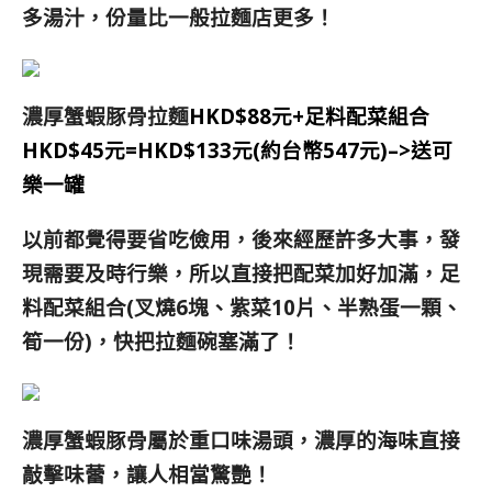
多湯汁，份量比一般拉麵店更多！
濃厚蟹蝦豚骨拉麵
HKD$88元+
足料配菜組合
HKD$45元=
HKD$133元(約台幣547元)–>送可
樂一罐
以前都覺得要省吃儉用，後來經歷許多大事，發
現需要及時行樂，所以直接把配菜加好加滿，足
料配菜組合(叉燒6塊、紫菜10片、半熟蛋一顆、
筍一份)，快把拉麵碗塞滿了！
濃厚蟹蝦豚骨屬於重口味湯頭，濃厚的海味直接
敲擊味蕾，讓人相當驚艷！