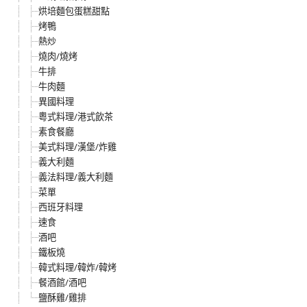
烘培麵包蛋糕甜點
烤鴨
熱炒
燒肉/燒烤
牛排
牛肉麵
異國料理
粵式料理/港式飲茶
素食餐廳
美式料理/漢堡/炸雞
義大利麵
義法料理/義大利麵
菜單
西班牙料理
速食
酒吧
鐵板燒
韓式料理/韓炸/韓烤
餐酒館/酒吧
鹽酥雞/雞排