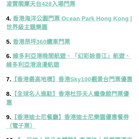
凌霄閣摩天台428入場門票
4.
香港海洋公園門票 Ocean Park Hong Kong |
世界級主題樂園
5.
香港昂坪360纜車門票
6.
維多利亞港晚間航遊、「幻彩詠香江」航遊、
維多利亞港浪漫航遊
7.
【香港最高地標】香港Sky100觀景台門票優惠
8.
【全球名人進駐】香港杜莎夫人蠟像館門票優
惠
9.
【香港迪士尼餐廳】香港迪士尼樂園優惠餐券
（電子票）