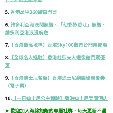
5.
香港昂坪360纜車門票
6.
維多利亞港晚間航遊、「幻彩詠香江」航遊、
維多利亞港浪漫航遊
7.
【香港最高地標】香港Sky100觀景台門票優惠
8.
【全球名人進駐】香港杜莎夫人蠟像館門票優
惠
9.
【香港迪士尼餐廳】香港迪士尼樂園優惠餐券
（電子票）
10.
【一日迪士尼公主體驗】香港迪士尼樂園酒店
➤ 歡迎加入海綿飽飽的專屬社群．每天更新不漏