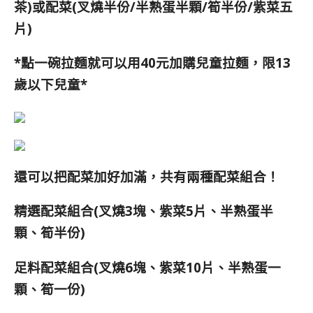
茶)或配菜(叉燒半份/半熟蛋半顆/筍半份/紫菜五
片)
*點一碗拉麵就可以用40元加購兒童拉麵，限13
歲以下兒童*
還可以把配菜加好加滿，共有兩種配菜組合！
精選配菜組合(叉燒3塊、紫菜5片、半熟蛋半
顆、筍半份)
足料配菜組合(叉燒6塊、紫菜10片、半熟蛋一
顆、筍一份)