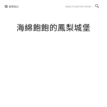
Skip
MENU
to
content
海綿飽飽的鳳梨城堡